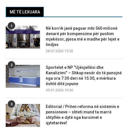
MË TË LEXUARA
1
Në korrik janë paguar mbi 560 milionë
denarë për kompensime për pushim
mjekësor, pjesa më e madhe për lejet e
lindjes
28.07.2026 15:52
2
Sportelet e NP “Ujësjellësi dhe
Kanalizimi” – Shkup nesër do të punojnë
nga ora 7:30 deri në 15:30, e mërkura
është ditë jopune
05.01.2026 10:36
3
Editorial / Priten reforma në sistemin e
pensioneve – shteti mund ta marrë
shtyllën e dytë nga kursimet e
qytetarëve!