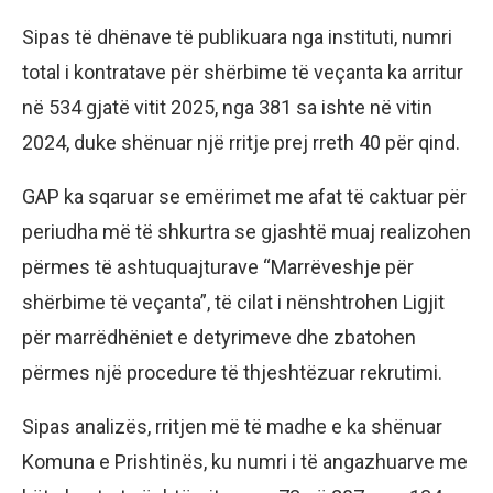
Sipas të dhënave të publikuara nga instituti, numri
total i kontratave për shërbime të veçanta ka arritur
në 534 gjatë vitit 2025, nga 381 sa ishte në vitin
2024, duke shënuar një rritje prej rreth 40 për qind.
GAP ka sqaruar se emërimet me afat të caktuar për
periudha më të shkurtra se gjashtë muaj realizohen
përmes të ashtuquajturave “Marrëveshje për
shërbime të veçanta”, të cilat i nënshtrohen Ligjit
për marrëdhëniet e detyrimeve dhe zbatohen
përmes një procedure të thjeshtëzuar rekrutimi.
Sipas analizës, rritjen më të madhe e ka shënuar
Komuna e Prishtinës, ku numri i të angazhuarve me