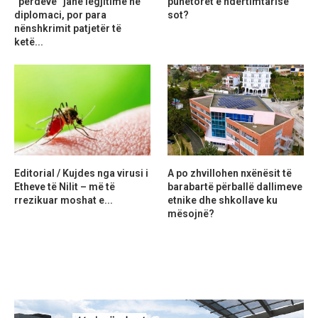
“perdeve” janë legjitime në
punëtorët e ndërtimtarisë
diplomaci, por para
sot?
nënshkrimit patjetër të
ketë...
Editorial / Kujdes nga virusi i
A po zhvillohen nxënësit të
Etheve të Nilit – më të
barabartë përballë dallimeve
rrezikuar moshat e...
etnike dhe shkollave ku
mësojnë?