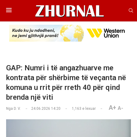
GAP: Numri i të angazhuarve me
kontrata për shërbime të veçanta në
komuna u rrit për rreth 40 për qind
brenda një viti
A+
A-
Nga
D. V.
24.06.2026 14:20
1,163
e lexuar