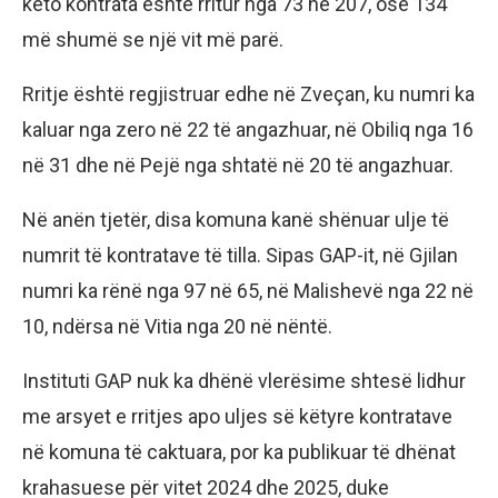
këto kontrata është rritur nga 73 në 207, ose 134
më shumë se një vit më parë.
Rritje është regjistruar edhe në Zveçan, ku numri ka
kaluar nga zero në 22 të angazhuar, në Obiliq nga 16
në 31 dhe në Pejë nga shtatë në 20 të angazhuar.
Në anën tjetër, disa komuna kanë shënuar ulje të
numrit të kontratave të tilla. Sipas GAP-it, në Gjilan
numri ka rënë nga 97 në 65, në Malishevë nga 22 në
10, ndërsa në Vitia nga 20 në nëntë.
Instituti GAP nuk ka dhënë vlerësime shtesë lidhur
me arsyet e rritjes apo uljes së këtyre kontratave
në komuna të caktuara, por ka publikuar të dhënat
krahasuese për vitet 2024 dhe 2025, duke