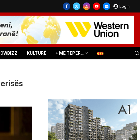
Login
HOWBIZZ
KULTURË
+ MË TEPËR…
erisës