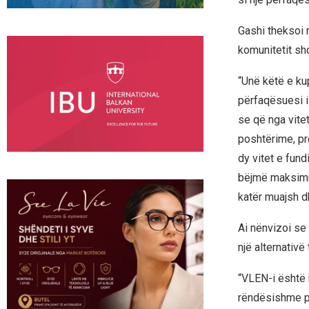
Gashi theksoi r
komunitetit sh
“Unë këtë e ku
përfaqësuesi i
se që nga vite
poshtërime, pr
dy vitet e fund
bëjmë maksimum
katër muajsh dh
Ai nënvizoi se
një alternativ
“VLEN-i është 
rëndësishme pë