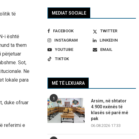
MEDIAT SOCIALE
litik të
FACEBOOK
TWITTER
N-i është
INSTAGRAM
LINKEDIN
 mund ta them
YOUTUBE
EMAIL
 përjetuar
TIKTOK
imbshme. Sot,
titucionale. Ne
t lokale para
MË TË LEXUARA
1
Arsim, në shtator
t, duke ofruar
4.900 nxënës të
klasës së parë më
pak
ë referimi e
06.08.2026 17:33