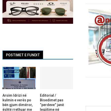
POSTIMET E FUNDIT
Arsim Idrizi në
Editorial /
kulmin e verës po
Bisedimet pas
bën gjum dimëror,
“perdeve” janë
është rrethuar me
legjitime në