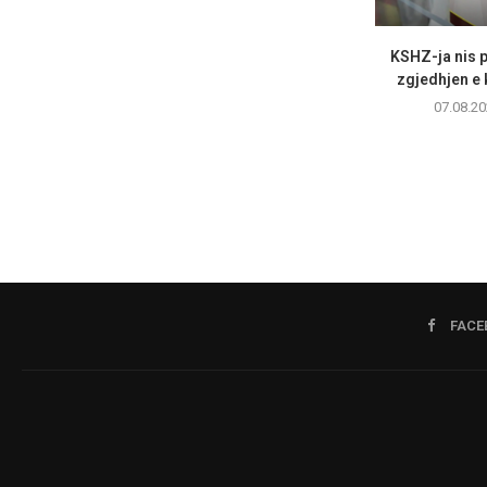
KSHZ-ja nis p
zgjedhjen e k
07.08.20
FACE