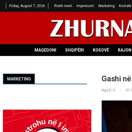
Friday, August 7, 2026
Rreth nesh
Impresumi
Marketing
Kontakt
MAQEDONI
SHQIPËRI
KOSOVË
RAJON 
Gashi në
MARKETING
Nga
D. V.
01.