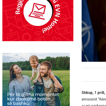
Shkup, 1 prill
emisionit “Kënd
si një përfaqë