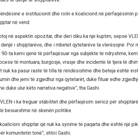
ëndësinë e institucionit dhe rolin e koalicionit në përfaqësimin po
qiptar në vend.
ptoj në aspektin opozitar, dhe deri diku ka një kuptim, sepse VLE
 denjë i shqiptarëve, dhe i mbetet qytetarëve ta vlerësojnë. Por
t 90-ta kemi qenë të përfaqësuar nga subjekte të ndryshme, kemi
ocese të montuara, burgosje, vrasje dhe incidente të tjera të dh
it nuk ka pasur raste të tilla të rëndësishme dhe beteja është ins
in dhe jemi të zgjedhur nga qytetarët, duke fituar edhe zgjedhje
e duke ulur këto narrativa negative”, tha Gashi.
 VLEN-i ka treguar stabilitet dhe përfaqësim serioz për shqiptarë
ë të besueshme në skenën politike.
koalicioni shqiptar që nuk ka synime të paqarta dhe është një pik
r komunitetin tonë”, shtoi Gashi.