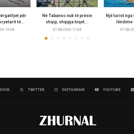
ërgatitjet për
Në Tabanoc nuk të presin
Një turist ng
ryetarit të...
shqip, shqipja hiqet...
lëndime 
26 19:38
07.08.2026 17:04
07.08.2
BOOK
TWITTER
INSTAGRAM
YOUTUBE