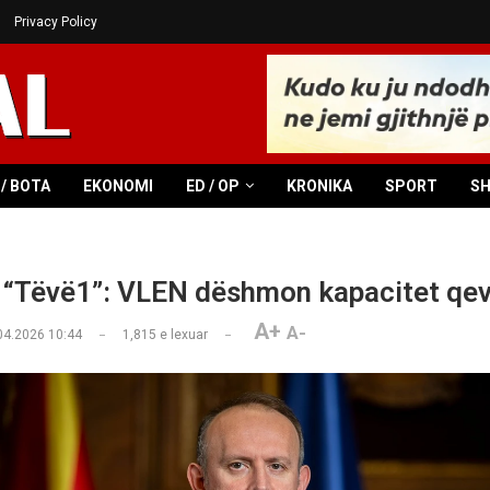
Privacy Policy
/ BOTA
EKONOMI
ED / OP
KRONIKA
SPORT
S
 “Tëvë1”: VLEN dëshmon kapacitet qev
A+
A-
04.2026 10:44
1,815
e lexuar