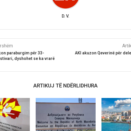
D. V.
parshëm
Arti
kon paraburgim për 33-
AKI akuzon Qeverinë për del
stivari, dyshohet se ka vrarë
ARTIKUJ TË NDËRLIDHURA