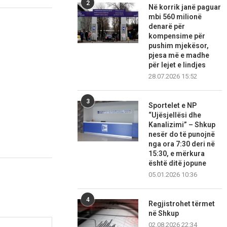
2
Në korrik janë paguar
mbi 560 milionë
denarë për
kompensime për
pushim mjekësor,
pjesa më e madhe
për lejet e lindjes
28.07.2026 15:52
3
Sportelet e NP
“Ujësjellësi dhe
Kanalizimi” – Shkup
nesër do të punojnë
nga ora 7:30 deri në
15:30, e mërkura
është ditë jopune
05.01.2026 10:36
4
Regjistrohet tërmet
në Shkup
02.08.2026 22:34