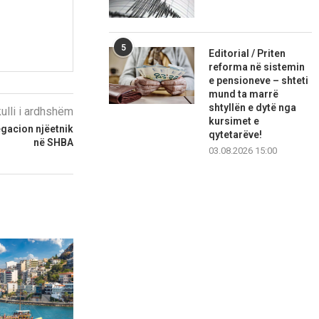
5
Editorial / Priten
reforma në sistemin
e pensioneve – shteti
mund ta marrë
shtyllën e dytë nga
kulli i ardhshëm
kursimet e
egacion njëetnik
qytetarëve!
në SHBA
03.08.2026 15:00