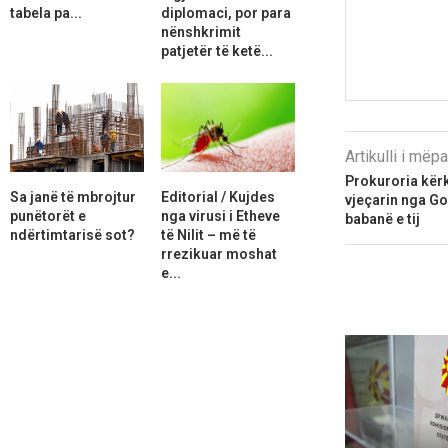
tabela pa...
diplomaci, por para
nënshkrimit
patjetër të ketë...
Artikulli i më
Prokuroria kër
Sa janë të mbrojtur
Editorial / Kujdes
vjeçarin nga Go
punëtorët e
nga virusi i Etheve
babanë e tij
ndërtimtarisë sot?
të Nilit – më të
rrezikuar moshat
e...