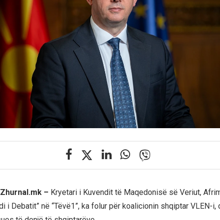
, Zhurnal.mk –
Kryetari i Kuvendit të Maqedonisë së Veriut, Afrim
i i Debatit” në “Tëvë1”, ka folur për koalicionin shqiptar VLEN-i,
sues të denjë të shqiptarëve.