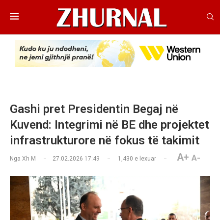
Gashi pret Presidentin Begaj në
Kuvend: Integrimi në BE dhe projektet
infrastrukturore në fokus të takimit
A+
A-
Nga
Xh M
27.02.2026 17:49
1,430
e lexuar