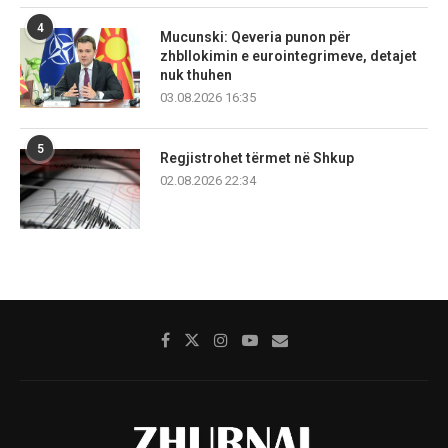
4
Mucunski: Qeveria punon për
zhbllokimin e eurointegrimeve, detajet
nuk thuhen
03.08.2026 16:35
5
Regjistrohet tërmet në Shkup
02.08.2026 22:34