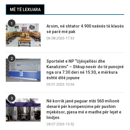
MË TË LEXUARA
1
Arsim, në shtator 4.900 nxënës të klasës
së parë më pak
06.08.2026 17:33
2
Sportelet e NP “Ujësjellësi dhe
Kanalizimi” – Shkup nesër do të punojnë
nga ora 7:30 deri në 15:30, e mërkura
është ditë jopune
05.01.2026 10:36
3
Në korrik janë paguar mbi 560 milionë
denarë për kompensime për pushim
mjekësor, pjesa më e madhe për lejet e
lindjes
28.07.2026 15:52