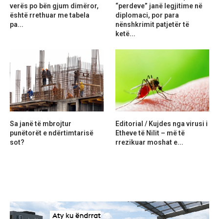
verës po bën gjum dimëror,
“perdeve” janë legjitime në
është rrethuar me tabela
diplomaci, por para
pa...
nënshkrimit patjetër të
ketë...
Sa janë të mbrojtur
Editorial / Kujdes nga virusi i
punëtorët e ndërtimtarisë
Etheve të Nilit – më të
sot?
rrezikuar moshat e...