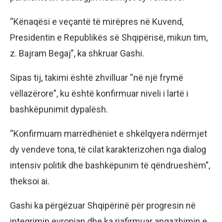
“Kënaqësi e veçantë të mirëpres në Kuvend,
Presidentin e Republikës së Shqipërisë, mikun tim,
z. Bajram Begaj”, ka shkruar Gashi.
Sipas tij, takimi është zhvilluar “në një frymë
vëllazërore”, ku është konfirmuar niveli i lartë i
bashkëpunimit dypalësh.
“Konfirmuam marrëdhëniet e shkëlqyera ndërmjet
dy vendeve tona, të cilat karakterizohen nga dialog
intensiv politik dhe bashkëpunim të qëndrueshëm”,
theksoi ai.
Gashi ka përgëzuar Shqipërinë për progresin në
integrimin evropian dhe ka riafirmuar angazhimin e