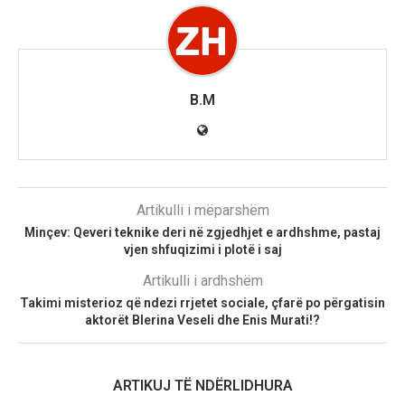
B.M
Artikulli i mëparshëm
Minçev: Qeveri teknike deri në zgjedhjet e ardhshme, pastaj
vjen shfuqizimi i plotë i saj
Artikulli i ardhshëm
Takimi misterioz që ndezi rrjetet sociale, çfarë po përgatisin
aktorët Blerina Veseli dhe Enis Murati!?
ARTIKUJ TË NDËRLIDHURA