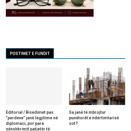
POSTIMET E FUNDIT
Editorial / Bisedimet pas
Sa janë të mbrojtur
“perdeve” janë legjitime në
punëtorët e ndërtimtarisë
diplomaci, por para
sot?
nënshkrimit patjetër të