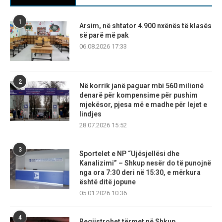
1
Arsim, në shtator 4.900 nxënës të klasës
së parë më pak
06.08.2026 17:33
2
Në korrik janë paguar mbi 560 milionë
denarë për kompensime për pushim
mjekësor, pjesa më e madhe për lejet e
lindjes
28.07.2026 15:52
3
Sportelet e NP “Ujësjellësi dhe
Kanalizimi” – Shkup nesër do të punojnë
nga ora 7:30 deri në 15:30, e mërkura
është ditë jopune
05.01.2026 10:36
4
Regjistrohet tërmet në Shkup