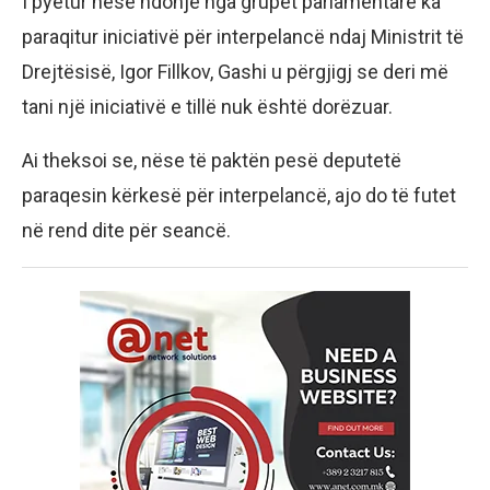
I pyetur nëse ndonjë nga grupet parlamentare ka
paraqitur iniciativë për interpelancë ndaj Ministrit të
Drejtësisë, Igor Fillkov, Gashi u përgjigj se deri më
tani një iniciativë e tillë nuk është dorëzuar.
Ai theksoi se, nëse të paktën pesë deputetë
paraqesin kërkesë për interpelancë, ajo do të futet
në rend dite për seancë.