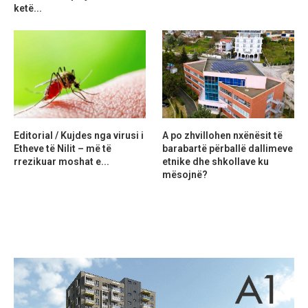
ketë...
Editorial / Kujdes nga virusi i
A po zhvillohen nxënësit të
Etheve të Nilit – më të
barabartë përballë dallimeve
rrezikuar moshat e...
etnike dhe shkollave ku
mësojnë?