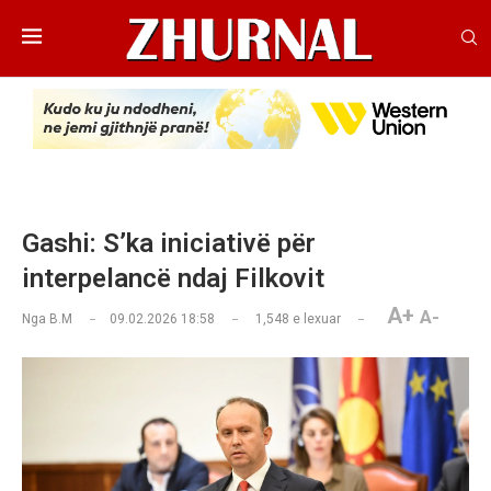
Gashi: S’ka iniciativë për
interpelancë ndaj Filkovit
A+
A-
Nga
B.M
09.02.2026 18:58
1,548
e lexuar