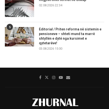
02.08.2026 22:34
5
Editorial / Priten reforma në sistemin e
pensioneve – shteti mund ta marrë
shtyllën e dytë nga kursimet e
qytetarëve!
03.08.2026 15:00