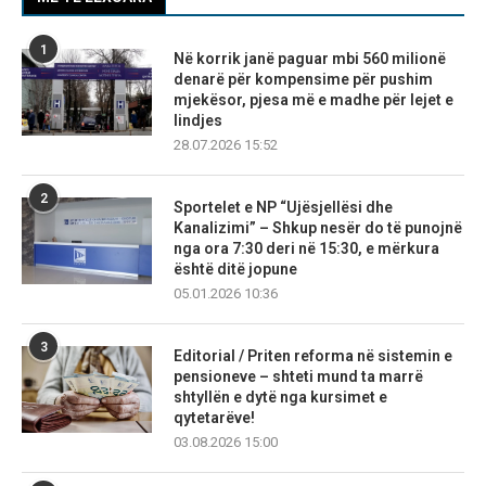
1
Në korrik janë paguar mbi 560 milionë
denarë për kompensime për pushim
mjekësor, pjesa më e madhe për lejet e
lindjes
28.07.2026 15:52
2
Sportelet e NP “Ujësjellësi dhe
Kanalizimi” – Shkup nesër do të punojnë
nga ora 7:30 deri në 15:30, e mërkura
është ditë jopune
05.01.2026 10:36
3
Editorial / Priten reforma në sistemin e
pensioneve – shteti mund ta marrë
shtyllën e dytë nga kursimet e
qytetarëve!
03.08.2026 15:00