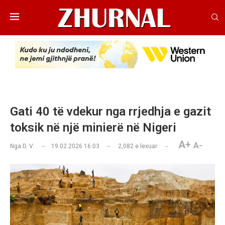
Gati 40 të vdekur nga rrjedhja e gazit
toksik në një minierë në Nigeri
A+
A-
Nga
D. V.
19.02.2026 16:03
2,082
e lexuar