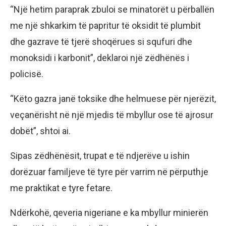
“Një hetim paraprak zbuloi se minatorët u përballën
me një shkarkim të papritur të oksidit të plumbit
dhe gazrave të tjerë shoqërues si squfuri dhe
monoksidi i karbonit”, deklaroi një zëdhënës i
policisë.
“Këto gazra janë toksike dhe helmuese për njerëzit,
veçanërisht në një mjedis të mbyllur ose të ajrosur
dobët”, shtoi ai.
Sipas zëdhënësit, trupat e të ndjerëve u ishin
dorëzuar familjeve të tyre për varrim në përputhje
me praktikat e tyre fetare.
Ndërkohë, qeveria nigeriane e ka mbyllur minierën