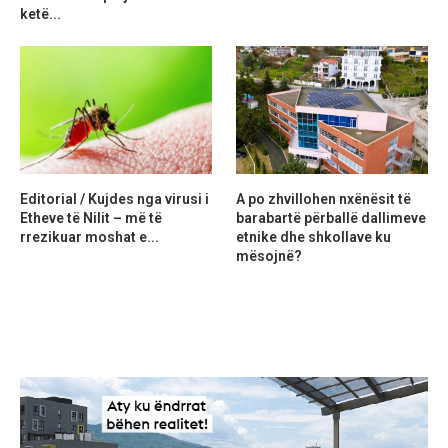
ketë...
Editorial / Kujdes nga virusi i
A po zhvillohen nxënësit të
Etheve të Nilit – më të
barabartë përballë dallimeve
rrezikuar moshat e...
etnike dhe shkollave ku
mësojnë?