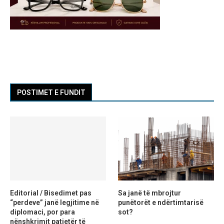
POSTIMET E FUNDIT
Editorial / Bisedimet pas
Sa janë të mbrojtur
“perdeve” janë legjitime në
punëtorët e ndërtimtarisë
diplomaci, por para
sot?
nënshkrimit patjetër të