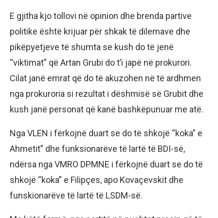
E gjitha kjo tollovi në opinion dhe brenda partive
politike është krijuar për shkak të dilemave dhe
pikëpyetjeve të shumta se kush do të jenë
“viktimat” që Artan Grubi do t’i japë në prokurori.
Cilat janë emrat që do të akuzohen në të ardhmen
nga prokuroria si rezultat i dëshmisë së Grubit dhe
kush janë personat që kanë bashkëpunuar me atë.
Nga VLEN i fërkojnë duart se do të shkojë “koka” e
Ahmetit” dhe funksionarëve të lartë të BDI-së,
ndërsa nga VMRO DPMNE i fërkojnë duart se do të
shkojë “koka” e Filipçes, apo Kovaçevskit dhe
funskionarëve të lartë të LSDM-së.