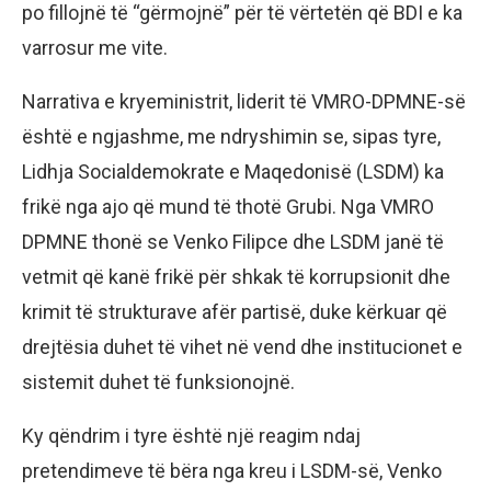
po fillojnë të “gërmojnë” për të vërtetën që BDI e ka
varrosur me vite.
Narrativa e kryeministrit, liderit të VMRO-DPMNE-së
është e ngjashme, me ndryshimin se, sipas tyre,
Lidhja Socialdemokrate e Maqedonisë (LSDM) ka
frikë nga ajo që mund të thotë Grubi. Nga VMRO
DPMNE thonë se Venko Filipce dhe LSDM janë të
vetmit që kanë frikë për shkak të korrupsionit dhe
krimit të strukturave afër partisë, duke kërkuar që
drejtësia duhet të vihet në vend dhe institucionet e
sistemit duhet të funksionojnë.
Ky qëndrim i tyre është një reagim ndaj
pretendimeve të bëra nga kreu i LSDM-së, Venko