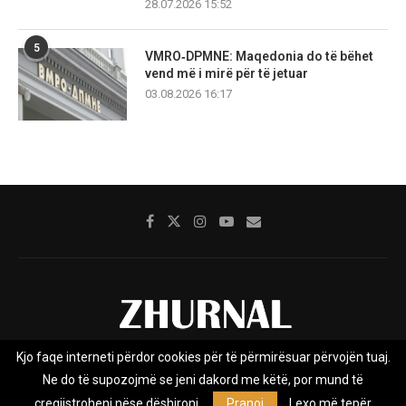
28.07.2026 15:52
5
VMRO‑DPMNE: Maqedonia do të bëhet
vend më i mirë për të jetuar
03.08.2026 16:17
Kjo faqe interneti përdor cookies për të përmirësuar përvojën tuaj.
Rreth nesh
Impresumi
Marketing
Kontakt
Ne do të supozojmë se jeni dakord me këtë, por mund të
Privacy Policy
çregjistroheni nëse dëshironi.
Pranoj
Lexo më tepër