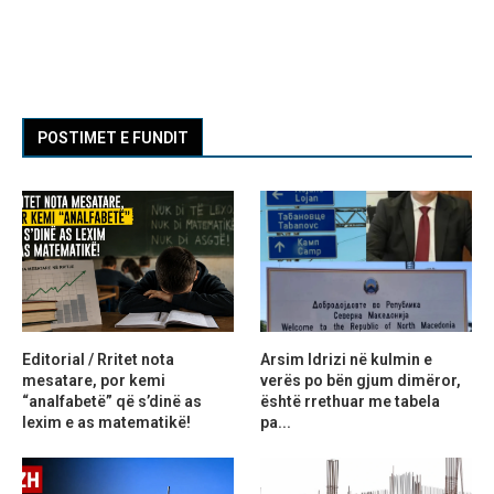
POSTIMET E FUNDIT
Editorial / Rritet nota
Arsim Idrizi në kulmin e
mesatare, por kemi
verës po bën gjum dimëror,
“analfabetë” që s’dinë as
është rrethuar me tabela
lexim e as matematikë!
pa...