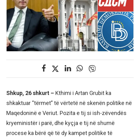
Shkup, 26 shkurt –
Kthimi i Artan Grubit ka
shkaktuar “tërmet” të vërtetë në skenën politike në
Maqedoninë e Veriut. Pozita e tij si ish-zëvendës
kryeministër i parë, dhe kyçja e tij në shumë
procese ka bërë që të dy kampet politike të