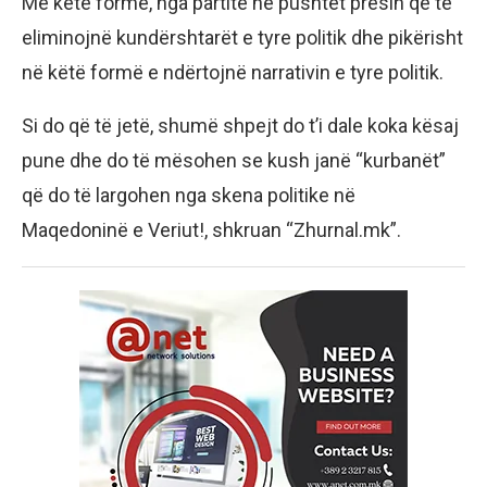
Me këtë formë, nga partitë në pushtet presin që të
eliminojnë kundërshtarët e tyre politik dhe pikërisht
në këtë formë e ndërtojnë narrativin e tyre politik.
Si do që të jetë, shumë shpejt do t’i dale koka kësaj
pune dhe do të mësohen se kush janë “kurbanët”
që do të largohen nga skena politike në
Maqedoninë e Veriut!, shkruan “Zhurnal.mk”.