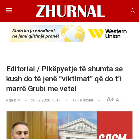
Editorial / Pikëpyetje të shumta se
kush do të jenë “viktimat” që do t’i
marrë Grubi me vete!
A+
A-
Nga
B.M
26.02.2026 18:17
17K
e lexuar