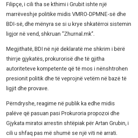
Filipçe, i cili tha se kthimi i Grubit ishte një
marrëveshje politike midis VMRO-DPMNE-së dhe
BDI-së, dhe mënyra se si u krye shkatërroi sistemin
ligjor në vend, shkruan “Zhurnal.mk”.
Megjithatë, BDI në një deklaratë me shkrim i bërë
thirrje gjykatës, prokurorisë dhe të gjitha
autoriteteve kompetente që të mos i nënshtrohen
presionit politik dhe të veprojnë vetëm në bazë të
ligjit dhe provave.
Përndryshe, reagime në publik ka edhe midis
palëve që pasuan pasi Prokuroria propozoi dhe
Gjykata miratoi arrestin shtëpiak për Artan Grubin, i
cili u shfaq pas më shumë se një viti në arrati.