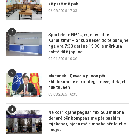
së parë më pak
06.08.2026 17:33
2
Sportelet e NP “Ujësjellësi dhe
Kanalizimi” – Shkup nesër do të punojnë
nga ora 7:30 deri në 15:30, e mërkura
është ditë jopune
05.01.2026 10:36
3
Mucunski: Qeveria punon për
zhbllokimin e eurointegrimeve, detajet
nuk thuhen
03.08.2026 16:35
4
Në korrik janë paguar mbi 560 milionë
denarë për kompensime për pushim
mjekësor, pjesa më e madhe për lejet e
lindjes