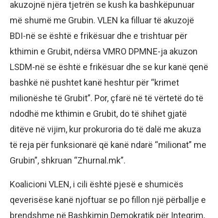
akuzojnë njëra tjetrën se kush ka bashkëpunuar
më shumë me Grubin. VLEN ka filluar të akuzojë
BDI-në se është e frikësuar dhe e trishtuar për
kthimin e Grubit, ndërsa VMRO DPMNE-ja akuzon
LSDM-në se është e frikësuar dhe se kur kanë qenë
bashkë në pushtet kanë heshtur për “krimet
milionëshe të Grubit”. Por, çfarë në të vërtetë do të
ndodhë me kthimin e Grubit, do të shihet gjatë
ditëve në vijim, kur prokuroria do të dalë me akuza
të reja për funksionarë që kanë ndarë “milionat” me
Grubin”, shkruan “Zhurnal.mk”.
Koalicioni VLEN, i cili është pjesë e shumicës
qeverisëse kanë njoftuar se po fillon një përballje e
brendshme në Bashkimin Demokratik për Integrim,