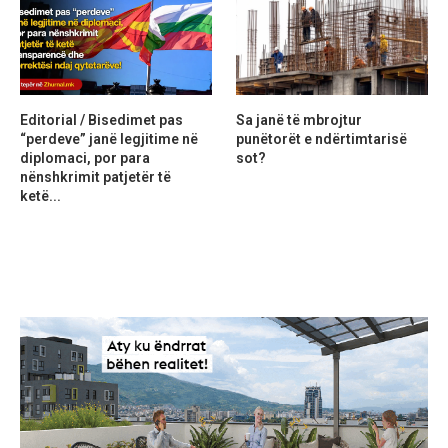
Editorial / Bisedimet pas
Sa janë të mbrojtur
“perdeve” janë legjitime në
punëtorët e ndërtimtarisë
diplomaci, por para
sot?
nënshkrimit patjetër të
ketë...