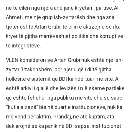
në të cilën nga njëra anë janë kryetari i partisë, Ali
Ahmeti, me një grup ish-zyrtarësh dhe nga ana
tjetër është Artan Grubi, të cilin e akuzojnë se i ka
kryer të gjitha marrëveshjet politike dhe korruptive
të integristëve.
VLEN konsideron se Artan Grubi nuk është një ish-
zyrtar ‘i zakonshëm’, por njeriu që i di të gjitha
hollësitë e sistemit që BDI ka ndërtuar me vite. Ai
është arkivi i gjallë dhe lëvizës i një skeme partiake
që është fshehur nga publiku me vite dhe se sapo
“kutia e zezë” bie në duart e institucioneve, nuk ka
më vend për aktrim. Prandaj, në atë kuptim, ata
deklarojnë se ka panik në BDI sepse, institucionet