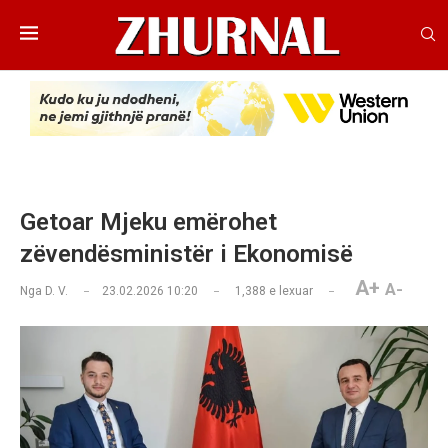
Getoar Mjeku emërohet
zëvendësministër i Ekonomisë
A+
A-
Nga
D. V.
23.02.2026 10:20
1,388
e lexuar