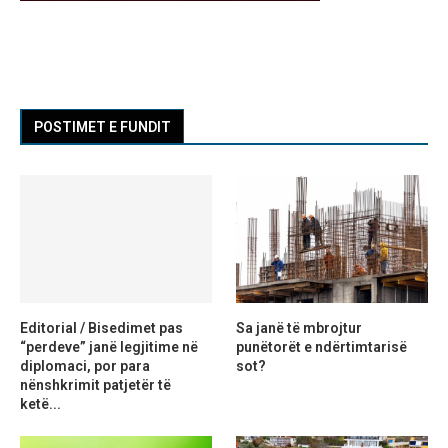
POSTIMET E FUNDIT
Editorial / Bisedimet pas
Sa janë të mbrojtur
“perdeve” janë legjitime në
punëtorët e ndërtimtarisë
diplomaci, por para
sot?
nënshkrimit patjetër të
ketë...