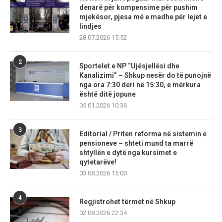
denarë për kompensime për pushim
mjekësor, pjesa më e madhe për lejet e
lindjes
28.07.2026 15:52
2
Sportelet e NP “Ujësjellësi dhe
Kanalizimi” – Shkup nesër do të punojnë
nga ora 7:30 deri në 15:30, e mërkura
është ditë jopune
05.01.2026 10:36
3
Editorial / Priten reforma në sistemin e
pensioneve – shteti mund ta marrë
shtyllën e dytë nga kursimet e
qytetarëve!
03.08.2026 15:00
4
Regjistrohet tërmet në Shkup
02.08.2026 22:34