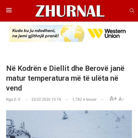
Në Kodrën e Diellit dhe Berovë janë
matur temperatura më të ulëta në
vend
A+
A-
Nga
D. V.
23.02.2026 10:18
1,782
e lexuar