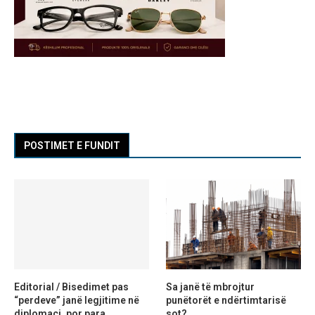
POSTIMET E FUNDIT
Editorial / Bisedimet pas
Sa janë të mbrojtur
“perdeve” janë legjitime në
punëtorët e ndërtimtarisë
diplomaci, por para
sot?