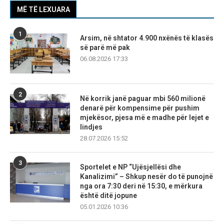
MË TË LEXUARA
1
Arsim, në shtator 4.900 nxënës të klasës
së parë më pak
06.08.2026 17:33
2
Në korrik janë paguar mbi 560 milionë
denarë për kompensime për pushim
mjekësor, pjesa më e madhe për lejet e
lindjes
28.07.2026 15:52
3
Sportelet e NP “Ujësjellësi dhe
Kanalizimi” – Shkup nesër do të punojnë
nga ora 7:30 deri në 15:30, e mërkura
është ditë jopune
05.01.2026 10:36