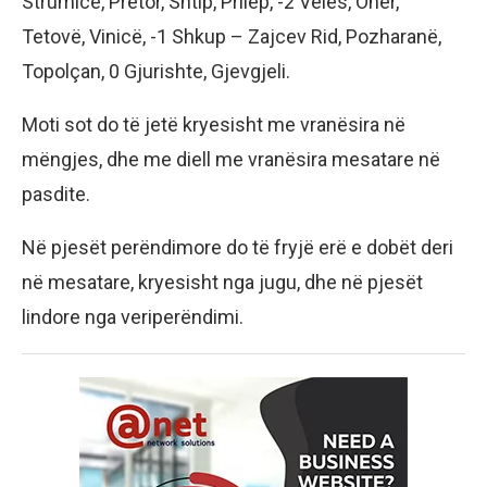
Strumicë, Pretor, Shtip, Prilep, -2 Veles, Ohër,
Tetovë, Vinicë, -1 Shkup – Zajcev Rid, Pozharanë,
Topolçan, 0 Gjurishte, Gjevgjeli.
Moti sot do të jetë kryesisht me vranësira në
mëngjes, dhe me diell me vranësira mesatare në
pasdite.
Në pjesët perëndimore do të fryjë erë e dobët deri
në mesatare, kryesisht nga jugu, dhe në pjesët
lindore nga veriperëndimi.