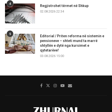
4
Regjistrohet tërmet në Shkup
02.08.2026 22:34
5
Editorial / Priten reforma në sistemin e
pensioneve – shteti mund ta marrë
shtyllën e dytë nga kursimet e
qytetarëve!
03.08.2026 15:00