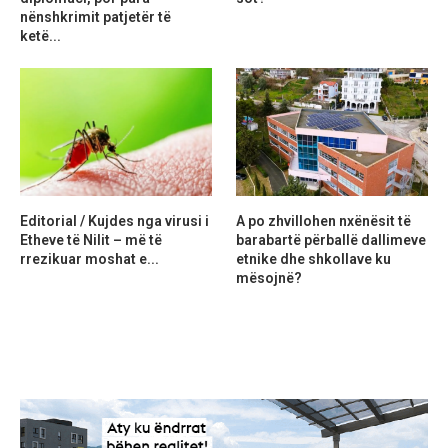
nënshkrimit patjetër të
ketë...
Editorial / Kujdes nga virusi i
A po zhvillohen nxënësit të
Etheve të Nilit – më të
barabartë përballë dallimeve
rrezikuar moshat e...
etnike dhe shkollave ku
mësojnë?