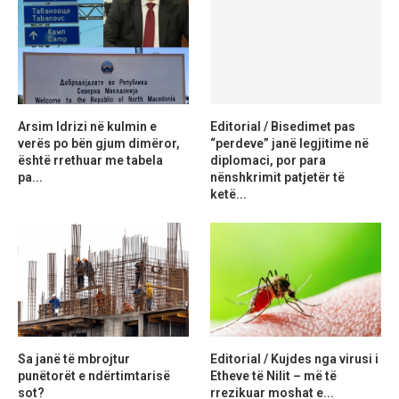
Arsim Idrizi në kulmin e
Editorial / Bisedimet pas
verës po bën gjum dimëror,
“perdeve” janë legjitime në
është rrethuar me tabela
diplomaci, por para
pa...
nënshkrimit patjetër të
ketë...
Sa janë të mbrojtur
Editorial / Kujdes nga virusi i
punëtorët e ndërtimtarisë
Etheve të Nilit – më të
sot?
rrezikuar moshat e...