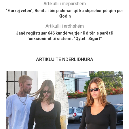
Artikulli i mëparshëm
“E urrej veten”, Benita i bie pishman që ka shprehur pëlqim për
Klodin
Artikulli i ardhshëm
Janë regjistruar 646 kundërvajtje në ditën e parë të
funksionimit të sistemit “Qytet i Sigurt”
ARTIKUJ TË NDËRLIDHURA