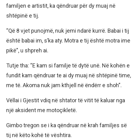
familjen e artistit, ka qëndruar për dy muaj në
shtëpinë e tij.
“Që 8 vjet punojmë, nuk jemi ndarë kurrë. Babai i tij
është babai im, s’ka aty. Motra e tij është motra ime
pikë”, u shpreh ai.
Tutje tha: “E kam si familje të dytë unë. Në kohën e
fundit kam qëndruar te ai dy muaj në shtëpinë time,
me të. Akoma nuk jam kthjell në ëndërr e shoh”.
Vëllai i Gjestit vdiq në shtator të vitit të kaluar nga
një aksident me motoçikletë.
Gimbo tregon se i ka qëndruar në krah familjes së
tij në këto kohë të vështira.