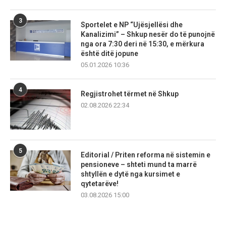
3
Sportelet e NP “Ujësjellësi dhe
Kanalizimi” – Shkup nesër do të punojnë
nga ora 7:30 deri në 15:30, e mërkura
është ditë jopune
05.01.2026 10:36
4
Regjistrohet tërmet në Shkup
02.08.2026 22:34
5
Editorial / Priten reforma në sistemin e
pensioneve – shteti mund ta marrë
shtyllën e dytë nga kursimet e
qytetarëve!
03.08.2026 15:00