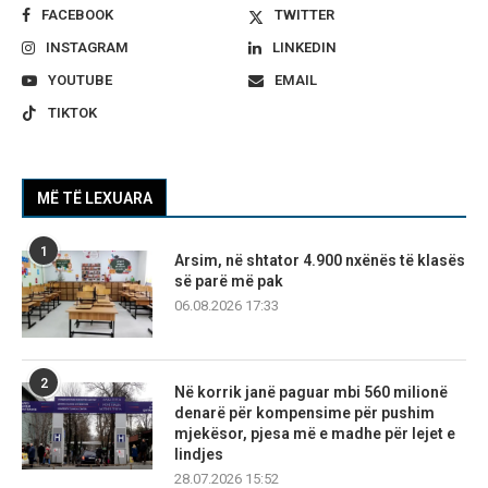
FACEBOOK
TWITTER
INSTAGRAM
LINKEDIN
YOUTUBE
EMAIL
TIKTOK
MË TË LEXUARA
1
Arsim, në shtator 4.900 nxënës të klasës
së parë më pak
06.08.2026 17:33
2
Në korrik janë paguar mbi 560 milionë
denarë për kompensime për pushim
mjekësor, pjesa më e madhe për lejet e
lindjes
28.07.2026 15:52