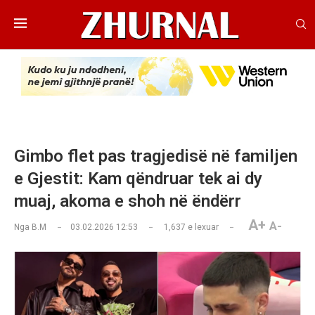
Gimbo flet pas tragjedisë në familjen
e Gjestit: Kam qëndruar tek ai dy
muaj, akoma e shoh në ëndërr
A+
A-
Nga
B.M
03.02.2026 12:53
1,637
e lexuar