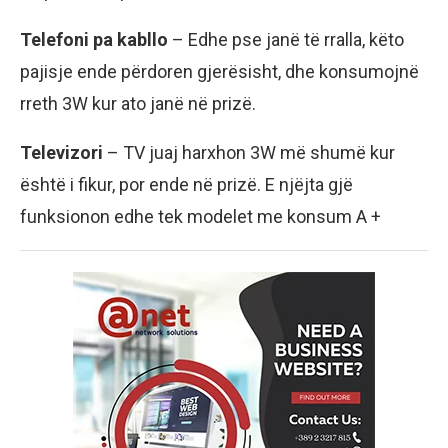
Telefoni pa kabllo
– Edhe pse janë të rralla, këto
pajisje ende përdoren gjerësisht, dhe konsumojnë
rreth 3W kur ato janë në prizë.
Televizori
– TV juaj harxhon 3W më shumë kur
është i fikur, por ende në prizë. E njëjta gjë
funksionon edhe tek modelet me konsum A +