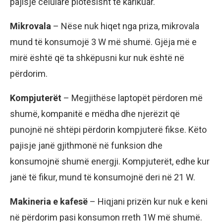
pajisje celulare plotësisht të karikuar.
Mikrovala
– Nëse nuk hiqet nga priza, mikrovala
mund të konsumojë 3 W më shumë. Gjëja më e
mirë është që ta shkëpusni kur nuk është në
përdorim.
Kompjuterët
– Megjithëse laptopët përdoren më
shumë, kompanitë e mëdha dhe njerëzit që
punojnë në shtëpi përdorin kompjuterë fikse. Këto
pajisje janë gjithmonë në funksion dhe
konsumojnë shumë energji. Kompjuterët, edhe kur
janë të fikur, mund të konsumojnë deri në 21 W.
Makineria e kafesë
– Hiqjani prizën kur nuk e keni
në përdorim pasi konsumon rreth 1W më shumë.