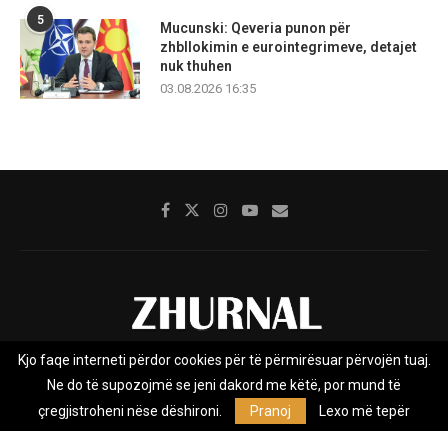
5
Mucunski: Qeveria punon për
zhbllokimin e eurointegrimeve, detajet
nuk thuhen
03.08.2026 16:35
Kjo faqe interneti përdor cookies për të përmirësuar përvojën tuaj.
Rreth nesh
Impresumi
Marketing
Kontakt
Ne do të supozojmë se jeni dakord me këtë, por mund të
Privacy Policy
çregjistroheni nëse dëshironi.
Pranoj
Lexo më tepër
Zhurnal.mk është Agjenci e Lajmeve e pavarur, e themeluar në vitin