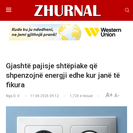
Gjashtë pajisje shtëpiake që
shpenzojnë energji edhe kur janë të
fikura
A+
A-
Nga
D. V.
11.06.2026 09:12
1,726
e lexuar