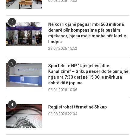
06.08.2026 17:33
2
Në korrik janë paguar mbi 560 milionë
denarë për kompensime për pushim
mjekësor, pjesa më e madhe për lejet e
lindjes
28.07.2026 15:52
3
Sportelet e NP “Ujësjellësi dhe
Kanalizimi” – Shkup nesër do të punojnë
nga ora 7:30 deri në 15:30, e mërkura
është ditë jopune
05.01.2026 10:36
4
Regjistrohet tërmet në Shkup
02.08.2026 22:34