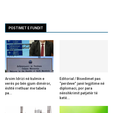
POSTIMET E FUNDIT
Arsim Idrizi në kulmin e
Editorial / Bisedimet pas
verës po bën gjum dimëror,
“perdeve” janë legjitime në
është rrethuar me tabela
diplomaci, por para
pa...
nënshkrimit patjetër të
ketë...