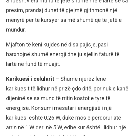
Shpesh, vlera mund të jetë shumë më e lartë se sa
presim, prandaj duhet të gjejmë gjithmonë një
mënyrë për të kursyer sa më shumë që të jetë e
mundur.
Mjafton të keni kujdes në disa pajisje, pasi
harxhojnë shumë energji dhe ju sjellin faturë të
lartë në fund të muajit.
Karikuesi i celularit
– Shumë njerëz lënë
karikuesit të lidhur në prizë çdo ditë, por nuk e kanë
dijeninë se sa mund të rritin kostot e tyre të
energjisë. Konsumi mesatar i energjisë i një
karikuesi është 0.26 W, duke mos e përdorur atë
arrin në 1 W deri në 5 W, edhe kur është i lidhur një