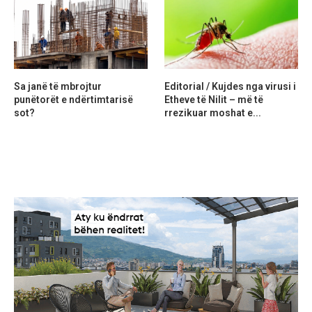
Sa janë të mbrojtur
Editorial / Kujdes nga virusi i
punëtorët e ndërtimtarisë
Etheve të Nilit – më të
sot?
rrezikuar moshat e...