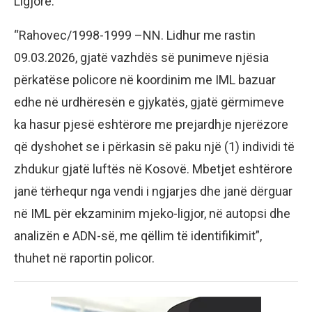
Ligjore.
“Rahovec/1998-1999 –NN. Lidhur me rastin
09.03.2026, gjatë vazhdës së punimeve njësia
përkatëse policore në koordinim me IML bazuar
edhe në urdhëresën e gjykatës, gjatë gërmimeve
ka hasur pjesë eshtërore me prejardhje njerëzore
që dyshohet se i përkasin së paku një (1) individi të
zhdukur gjatë luftës në Kosovë. Mbetjet eshtërore
janë tërhequr nga vendi i ngjarjes dhe janë dërguar
në IML për ekzaminim mjeko-ligjor, në autopsi dhe
analizën e ADN-së, me qëllim të identifikimit”,
thuhet në raportin policor.