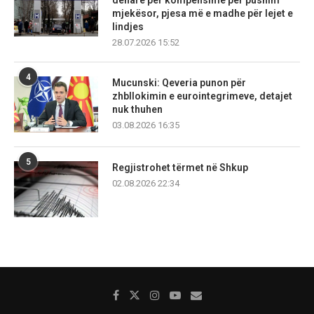
denarë për kompensime për pushim
mjekësor, pjesa më e madhe për lejet e
lindjes
28.07.2026 15:52
4
Mucunski: Qeveria punon për
zhbllokimin e eurointegrimeve, detajet
nuk thuhen
03.08.2026 16:35
5
Regjistrohet tërmet në Shkup
02.08.2026 22:34