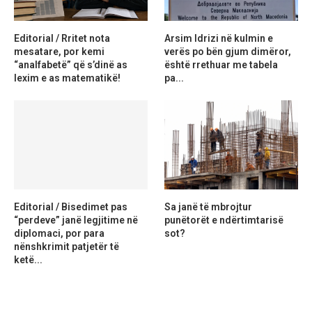
Editorial / Rritet nota
Arsim Idrizi në kulmin e
mesatare, por kemi
verës po bën gjum dimëror,
“analfabetë” që s’dinë as
është rrethuar me tabela
lexim e as matematikë!
pa...
Editorial / Bisedimet pas
Sa janë të mbrojtur
“perdeve” janë legjitime në
punëtorët e ndërtimtarisë
diplomaci, por para
sot?
nënshkrimit patjetër të
ketë...