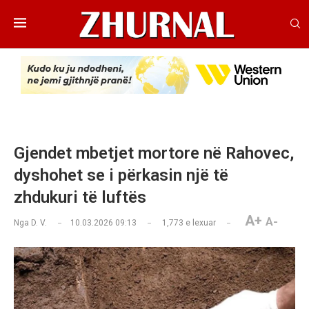
Gjendet mbetjet mortore në Rahovec,
dyshohet se i përkasin një të
zhdukuri të luftës
A+
A-
Nga
D. V.
10.03.2026 09:13
1,773
e lexuar