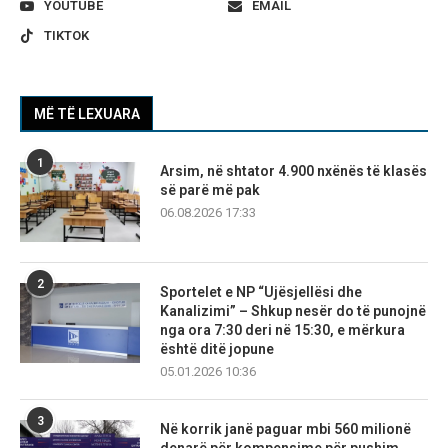
YOUTUBE
EMAIL
TIKTOK
MË TË LEXUARA
1
Arsim, në shtator 4.900 nxënës të klasës
së parë më pak
06.08.2026 17:33
2
Sportelet e NP “Ujësjellësi dhe
Kanalizimi” – Shkup nesër do të punojnë
nga ora 7:30 deri në 15:30, e mërkura
është ditë jopune
05.01.2026 10:36
3
Në korrik janë paguar mbi 560 milionë