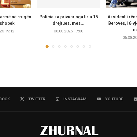
armë në rrugën
Policia ka privuar nga liria 15
Aksident i rën
ushopek
drejtues, mes...
Berovës,16‑vj
në
26 19:12
06.08.2026 17:00
06.08.2
BOOK
TWITTER
INSTAGRAM
YOUTUBE