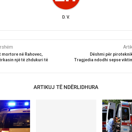
D. V.
parshëm
Arti
t mortore në Rahovec,
Dëshmi për pirotekni
ërkasin një të zhdukuri të
Tragjedia ndodhi sepse vikt
ARTIKUJ TË NDËRLIDHURA