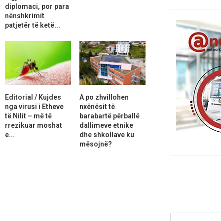
diplomaci, por para
nënshkrimit
patjetër të ketë...
Editorial / Kujdes
A po zhvillohen
nga virusi i Etheve
nxënësit të
të Nilit – më të
barabartë përballë
rrezikuar moshat
dallimeve etnike
e...
dhe shkollave ku
mësojnë?