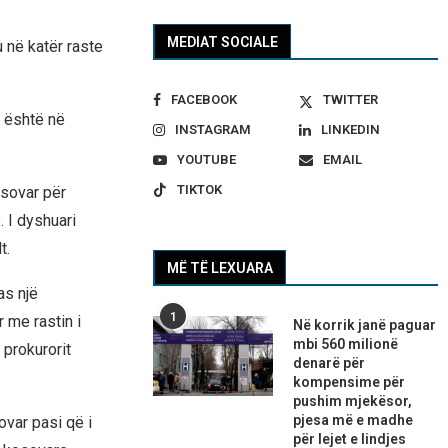
MEDIAT SOCIALE
u në katër raste
FACEBOOK
TWITTER
t është në
INSTAGRAM
LINKEDIN
YOUTUBE
EMAIL
TIKTOK
sovar për
 I dyshuari
t.
MË TË LEXUARA
as një
1
 me rastin i
Në korrik janë paguar
mbi 560 milionë
 prokurorit
denarë për
kompensime për
pushim mjekësor,
pjesa më e madhe
var pasi që i
për lejet e lindjes