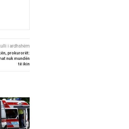
kulli i ardhshëm
kën, prokurorët:
imat nuk mundën
të ikin