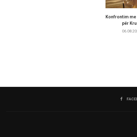
Konfrontim me 
për Kr
06.08.20
FACE