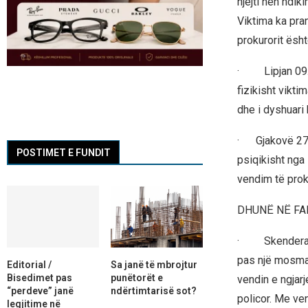
njëjti nën ndik
Viktima ka pra
prokurorit ësht
· Lipjan 09.0
fizikisht vikt
dhe i dyshuari
· Gjakovë 27.0
POSTIMET E FUNDIT
psiqikisht nga 
vendim të proku
DHUNË NË FA
· Skenderaj 09
pas një mosmar
Editorial /
Sa janë të mbrojtur
Bisedimet pas
punëtorët e
vendin e ngjarj
“perdeve” janë
ndërtimtarisë sot?
policor. Me ven
legjitime në