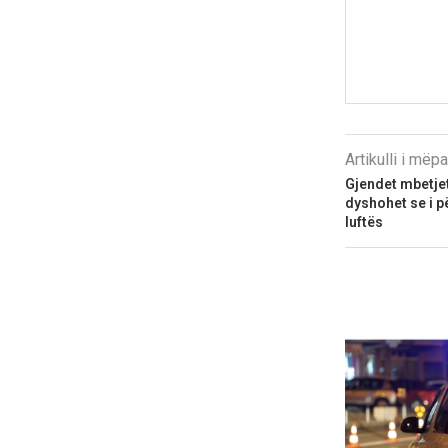
Artikulli i më
Gjendet mbetje
dyshohet se i p
luftës