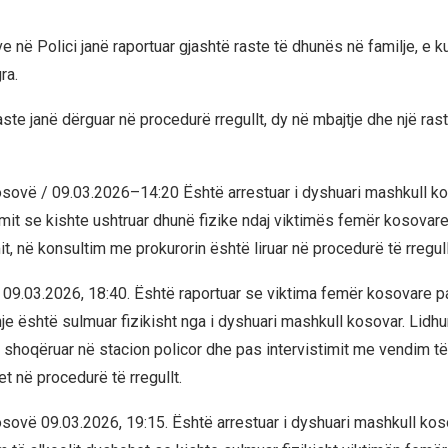
 në Polici janë raportuar gjashtë raste të dhunës në familje, e k
ra.
aste janë dërguar në procedurë rregullt, dy në mbajtje dhe një ras
ë / 09.03.2026–14:20 Është arrestuar i dyshuari mashkull ko
mit se kishte ushtruar dhunë fizike ndaj viktimës femër kosovare.
it, në konsultim me prokurorin është liruar në procedurë të rregull
.03.2026, 18:40. Është raportuar se viktima femër kosovare p
 është sulmuar fizikisht nga i dyshuari mashkull kosovar. Lidhur
 shoqëruar në stacion policor dhe pas intervistimit me vendim të
t në procedurë të rregullt.
ë 09.03.2026, 19:15. Është arrestuar i dyshuari mashkull koso