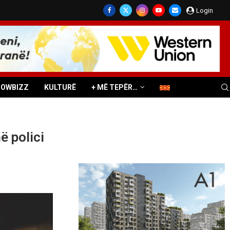
Login
HOWBIZZ
KULTURË
+ MË TEPËR…
ë polici