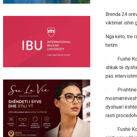
Brenda 24 orëve
viktimat ishin g
Nga këto, tre r
hetim
· Fushë Kosov
shkak të dyshi
pas intervistim
· Prishtinë 09
mosmarrëveshje
dyshuari është
rasti procedohe
· Fushë Kosov