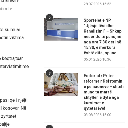
r kosovare.
28.07.2026 15:52
ndim të
2
Sportelet e NP
“Ujësjellësi dhe
të sulmuar
Kanalizimi” – Shkup
nesër do të punojnë
stin viktima
nga ora 7:30 deri në
15:30, e mërkura
është ditë jopune
 keqtrajtuar
05.01.2026 10:36
ntervistimit me
3
Editorial / Priten
reforma në sistemin
e pensioneve – shteti
mund ta marrë
shtyllën e dytë nga
si që i njëjti
kursimet e
l kosovar. Në
qytetarëve!
03.08.2026 15:00
 zyrtarët
ajtje.