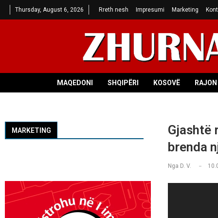
Thursday, August 6, 2026
Rreth nesh
Impresumi
Marketing
Kont
MAQEDONI
SHQIPËRI
KOSOVË
RAJON 
Gjashtë 
MARKETING
brenda n
Nga
D. V.
10.