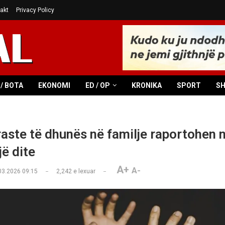
akt
Privacy Policy
/ BOTA
EKONOMI
ED / OP
KRONIKA
SPORT
S
raste të dhunës në familje raportohen n
jë dite
A+
A-
03.2026 09:15
2,242
e lexuar