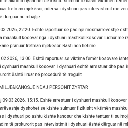
im të alkoolit dyshohet se kishte sulmuar fizikisht viktimën femë
nuar tretman mjekësor, ndërsa i dyshuari pas intervistimit me ve
ë dërguar në mbajtje.
3.2026, 22:20. Është raportuar se pas një mosmarrëveshje ësh
ima mashkull kosovar nga i dyshuari mashkull kosovar. Lidhur me ra
 kanë pranuar tretman mjekësor. Rasti nën hetime.
2.2026, 13:00. Është raportuar se viktima femër kosovare ishte
i dyshuari mashkull kosovar. I dyshuari është arrestuar dhe pas i
rorit është liruar në procedurë të rregullt.
MILJE&KANOSJE NDAJ PERSONIT ZYRTAR
.03.2026, 15:15. Është arrestuar i dyshuari mashkull kosovar pa
rëveshje dyshohet se kishte sulmuar fizikisht viktimën mashkul
es i dyshuari po ashtu kishte kanosur dhe kishte tentuar ti sulmoj
dim të prokurorit pas intervistimit i dyshuari është dërguar në mb