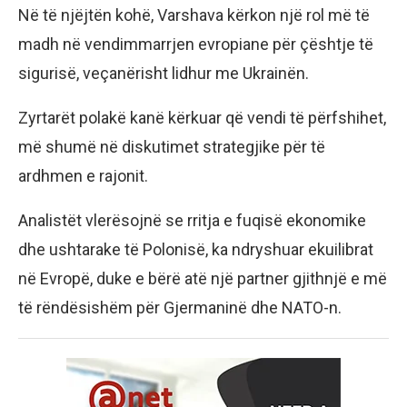
Në të njëjtën kohë, Varshava kërkon një rol më të
madh në vendimmarrjen evropiane për çështje të
sigurisë, veçanërisht lidhur me Ukrainën.
Zyrtarët polakë kanë kërkuar që vendi të përfshihet,
më shumë në diskutimet strategjike për të
ardhmen e rajonit.
Analistët vlerësojnë se rritja e fuqisë ekonomike
dhe ushtarake të Polonisë, ka ndryshuar ekuilibrat
në Evropë, duke e bërë atë një partner gjithnjë e më
të rëndësishëm për Gjermaninë dhe NATO-n.