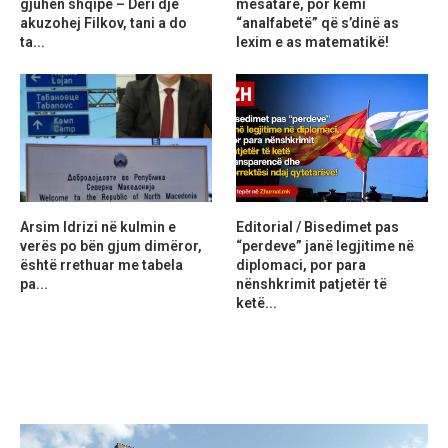
gjuhën shqipe – Deri dje
mesatare, por kemi
akuzohej Filkov, tani a do
“analfabetë” që s’dinë as
ta...
lexim e as matematikë!
Arsim Idrizi në kulmin e
Editorial / Bisedimet pas
verës po bën gjum dimëror,
“perdeve” janë legjitime në
është rrethuar me tabela
diplomaci, por para
pa...
nënshkrimit patjetër të
ketë...