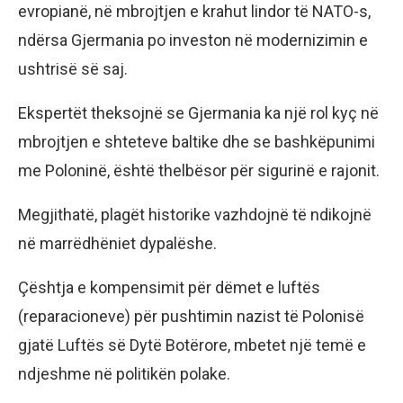
evropianë, në mbrojtjen e krahut lindor të NATO-s,
ndërsa Gjermania po investon në modernizimin e
ushtrisë së saj.
Ekspertët theksojnë se Gjermania ka një rol kyç në
mbrojtjen e shteteve baltike dhe se bashkëpunimi
me Poloninë, është thelbësor për sigurinë e rajonit.
Megjithatë, plagët historike vazhdojnë të ndikojnë
në marrëdhëniet dypalëshe.
Çështja e kompensimit për dëmet e luftës
(reparacioneve) për pushtimin nazist të Polonisë
gjatë Luftës së Dytë Botërore, mbetet një temë e
ndjeshme në politikën polake.