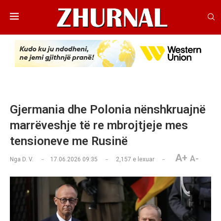
Gjermania dhe Polonia nënshkruajnë
marrëveshje të re mbrojtjeje mes
tensioneve me Rusinë
A+
A-
Nga
D. V.
17.06.2026 09:35
2,157
e lexuar