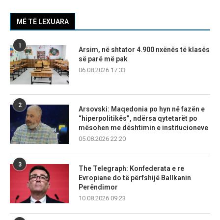
MË TË LEXUARA
1
Arsim, në shtator 4.900 nxënës të klasës
së parë më pak
06.08.2026 17:33
2
Arsovski: Maqedonia po hyn në fazën e
“hiperpolitikës”, ndërsa qytetarët po
mësohen me dështimin e institucioneve
05.08.2026 22:20
3
The Telegraph: Konfederata e re
Evropiane do të përfshijë Ballkanin
Perëndimor
10.08.2026 09:23