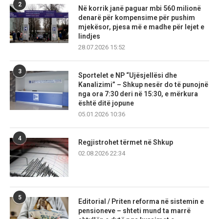
2
Në korrik janë paguar mbi 560 milionë
denarë për kompensime për pushim
mjekësor, pjesa më e madhe për lejet e
lindjes
28.07.2026 15:52
3
Sportelet e NP “Ujësjellësi dhe
Kanalizimi” – Shkup nesër do të punojnë
nga ora 7:30 deri në 15:30, e mërkura
është ditë jopune
05.01.2026 10:36
4
Regjistrohet tërmet në Shkup
02.08.2026 22:34
5
Editorial / Priten reforma në sistemin e
pensioneve – shteti mund ta marrë