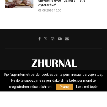
shtyllën e dytë nga kursimet e
qytetarëve!
03.08.2026 15:00
Kjo faqe interneti përdor cookies për të përmirësuar përvojën tuaj.
Rreth nesh
Impresumi
Marketing
Kontakt
Ne do të supozojmë se jeni dakord me këtë, por mund të
Privacy Policy
çregjistroheni nëse dëshironi.
Pranoj
Lexo më tepër
Zhurnal.mk është Agjenci e Lajmeve e pavarur, e themeluar në vitin
2009, që e mbulon Maqedoninë, Kosovën, Shqipërinë edhe lajmet
nga bota.