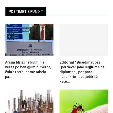
POSTIMET E FUNDIT
Arsim Idrizi në kulmin e
Editorial / Bisedimet pas
verës po bën gjum dimëror,
“perdeve” janë legjitime në
është rrethuar me tabela
diplomaci, por para
pa...
nënshkrimit patjetër të
ketë...