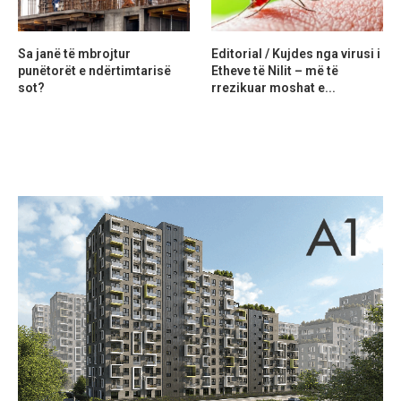
Sa janë të mbrojtur
Editorial / Kujdes nga virusi i
punëtorët e ndërtimtarisë
Etheve të Nilit – më të
sot?
rrezikuar moshat e...