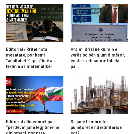
Editorial / Rritet nota
Arsim Idrizi në kulmin e
mesatare, por kemi
verës po bën gjum dimëror,
“analfabetë” që s’dinë as
është rrethuar me tabela
lexim e as matematikë!
pa...
Editorial / Bisedimet pas
Sa janë të mbrojtur
“perdeve” janë legjitime në
punëtorët e ndërtimtarisë
diplomaci, por para
sot?