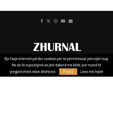
Kjo faqe interneti përdor cookies për të përmirësuar përvojën tuaj.
Rreth nesh
Impresumi
Marketing
Kontakt
Ne do të supozojmë se jeni dakord me këtë, por mund të
Privacy Policy
çregjistroheni nëse dëshironi.
Pranoj
Lexo më tepër
Zhurnal.mk është Agjenci e Lajmeve e pavarur, e themeluar në vitin
2009, që e mbulon Maqedoninë, Kosovën, Shqipërinë edhe lajmet
nga bota.
@2026 - All Right Reserved. Designed and Developed by
Anet.Com.Mk