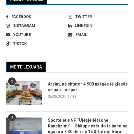
FACEBOOK
TWITTER
INSTAGRAM
LINKEDIN
YOUTUBE
EMAIL
TIKTOK
MË TË LEXUARA
1
Arsim, në shtator 4.900 nxënës të klasës
së parë më pak
06.08.2026 17:33
2
Sportelet e NP “Ujësjellësi dhe
Kanalizimi” – Shkup nesër do të punojnë
nga ora 7:30 deri në 15:30, e mërkura