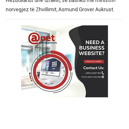
Hezbollahut dhe Izraelit, së bashku me ministrin
norvegjez të Zhvillimit, Asmund Grover Aukrust.