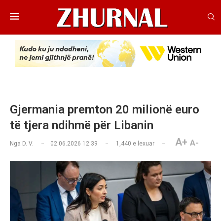
Gjermania premton 20 milionë euro
të tjera ndihmë për Libanin
A+
A-
Nga
D. V.
02.06.2026 12:39
1,440
e lexuar