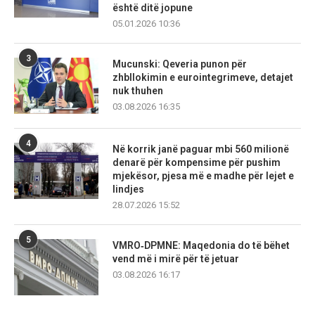
është ditë jopune
05.01.2026 10:36
3
Mucunski: Qeveria punon për
zhbllokimin e eurointegrimeve, detajet
nuk thuhen
03.08.2026 16:35
4
Në korrik janë paguar mbi 560 milionë
denarë për kompensime për pushim
mjekësor, pjesa më e madhe për lejet e
lindjes
28.07.2026 15:52
5
VMRO‑DPMNE: Maqedonia do të bëhet
vend më i mirë për të jetuar
03.08.2026 16:17