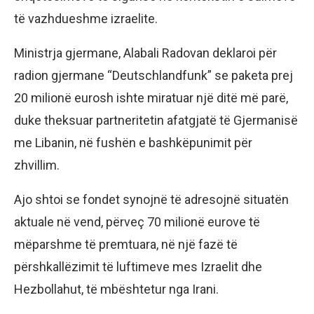
të vazhdueshme izraelite.
Ministrja gjermane, Alabali Radovan deklaroi për
radion gjermane “Deutschlandfunk” se paketa prej
20 milionë eurosh ishte miratuar një ditë më parë,
duke theksuar partneritetin afatgjatë të Gjermanisë
me Libanin, në fushën e bashkëpunimit për
zhvillim.
Ajo shtoi se fondet synojnë të adresojnë situatën
aktuale në vend, përveç 70 milionë eurove të
mëparshme të premtuara, në një fazë të
përshkallëzimit të luftimeve mes Izraelit dhe
Hezbollahut, të mbështetur nga Irani.