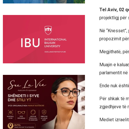
Tel Aviv, 02 
projektligj për
Në “Knesset”, 
propozimit për
Megjithatë, për
Muajin e kalua
parlamentit në 
Ende nuk është 
Për shkak të m
zgjedhjeve të r
Mediet izraeli