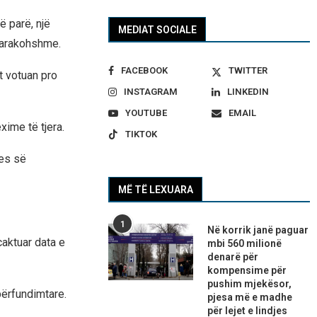
ë parë, një
MEDIAT SOCIALE
 parakohshme.
FACEBOOK
TWITTER
t votuan pro
INSTAGRAM
LINKEDIN
YOUTUBE
EMAIL
xime të tjera.
TIKTOK
jes së
MË TË LEXUARA
1
Në korrik janë paguar
aktuar data e
mbi 560 milionë
denarë për
kompensime për
pushim mjekësor,
përfundimtare.
pjesa më e madhe
për lejet e lindjes