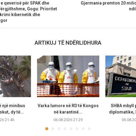
 qeverisë për SPAK dhe
Gjermania premton 20 milio
ërgjithshme, Gogu: Prioritet
ndi
 krimi kibernetik dhe
ugor
ARTIKUJ TË NDËRLIDHURA
 një minibus
Varka lumore në RD të Kongos
SHBA mbyll 
ut, dy të...
në karantinë...
diplomatike, k
26 21:46
06.08.2026 21:29
06.08.2