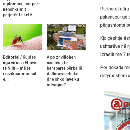
diplomaci, por para
Partnerët ultra
nënshkrimit
patjetër të ketë...
pakënaqur që qev
përjashtonte b
Kjo çështje ë
ushtarëve në nj
Izraelit më 7 t
Editorial / Kujdes
A po zhvillohen
nga virusi i Etheve
nxënësit të
Për dekada me 
të Nilit – më të
barabartë përballë
rrezikuar moshat
dallimeve etnike
detyrueshëm us
e...
dhe shkollave ku
mësojnë?