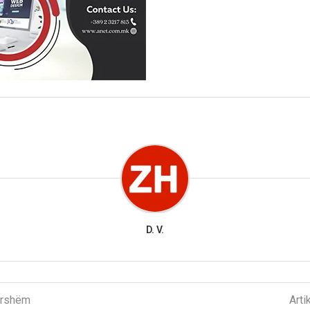
D. V.
parshëm
Arti