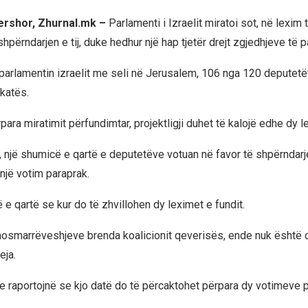
qershor, Zhurnal.mk –
Parlamenti i Izraelit miratoi sot, në lexim t
 shpërndarjen e tij, duke hedhur një hap tjetër drejt zgjedhjeve të
parlamentin izraelit me seli në Jerusalem, 106 nga 120 deputetë
katës.
para miratimit përfundimtar, projektligji duhet të kalojë edhe dy le
r, një shumicë e qartë e deputetëve votuan në favor të shpërndar
një votim paraprak.
e qartë se kur do të zhvillohen dy leximet e fundit.
osmarrëveshjeve brenda koalicionit qeverisës, ende nuk është c
eja.
te raportojnë se kjo datë do të përcaktohet përpara dy votimeve 