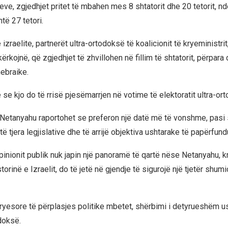
ve, zgjedhjet pritet të mbahen mes 8 shtatorit dhe 20 tetorit, ndë
htë 27 tetori.
zraelite, partnerët ultra-ortodoksë të koalicionit të kryeministri
rkojnë, që zgjedhjet të zhvillohen në fillim të shtatorit, përpara
ebraike.
se kjo do të rrisë pjesëmarrjen në votime të elektoratit ultra-or
, Netanyahu raportohet se preferon një datë më të vonshme, pasi 
ë tjera legjislative dhe të arrijë objektiva ushtarake të papërfund
inionit publik nuk japin një panoramë të qartë nëse Netanyahu, k
storinë e Izraelit, do të jetë në gjendje të sigurojë një tjetër shum
kryesore të përplasjes politike mbetet, shërbimi i detyrueshëm u
doksë.