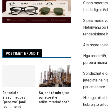
Sipas raportime
fundit ligjor ës
Sipas medieve i
Netanyahu po kë
rëndësishme h
Ata shpresojnë 
POSTIMET E FUNDIT
Nga ana tjetër
përpara nisma t
Sondazhet e op
jetëgjatë në hi
parlamentare.
Editorial /
Sa janë të mbrojtur
Bisedimet pas
punëtorët e
Një nga pikat 
“perdeve” janë
ndërtimtarisë sot?
hebrenjtë orto
legjitime në