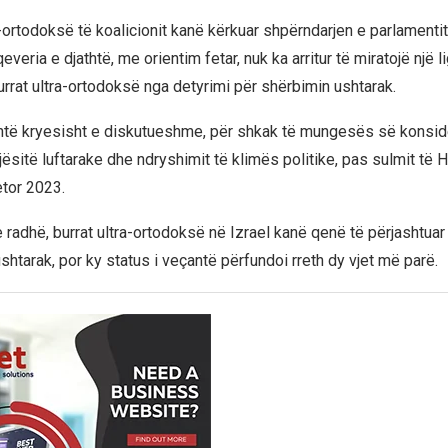
-ortodoksë të koalicionit kanë kërkuar shpërndarjen e parlamentit,
eria e djathtë, me orientim fetar, nuk ka arritur të miratojë një lig
urrat ultra-ortodoksë nga detyrimi për shërbimin ushtarak.
shtë kryesisht e diskutueshme, për shkak të mungesës së konsi
ësitë luftarake dhe ndryshimit të klimës politike, pas sulmit të 
etor 2023.
radhë, burrat ultra-ortodoksë në Izrael kanë qenë të përjashtuar
htarak, por ky status i veçantë përfundoi rreth dy vjet më parë.