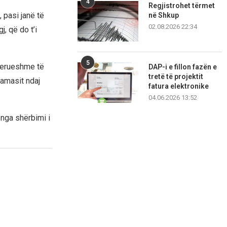
4
Regjistrohet tërmet
 pasi janë të
në Shkup
02.08.2026 22:34
j, që do t’i
5
derueshme të
DAP-i e fillon fazën e
tretë të projektit
Hamasit ndaj
fatura elektronike
04.06.2026 13:52
 nga shërbimi i