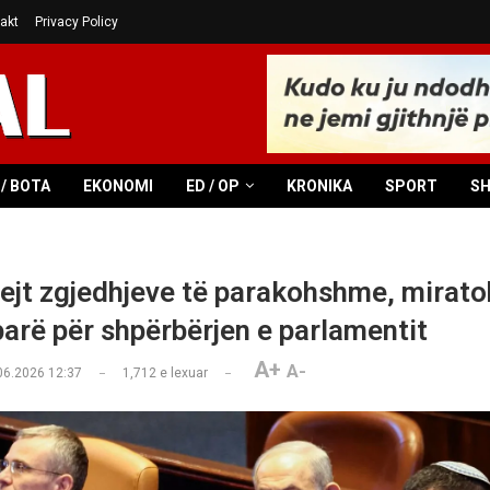
akt
Privacy Policy
/ BOTA
EKONOMI
ED / OP
KRONIKA
SPORT
S
drejt zgjedhjeve të parakohshme, mirato
 parë për shpërbërjen e parlamentit
A+
A-
06.2026 12:37
1,712
e lexuar