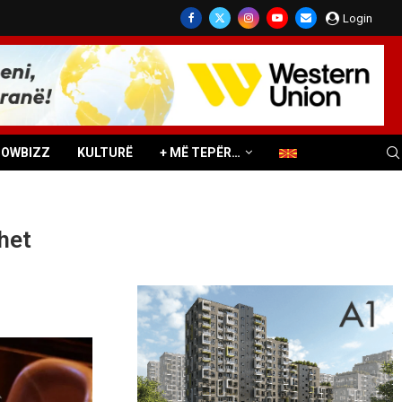
Login
HOWBIZZ
KULTURË
+ MË TEPËR…
het