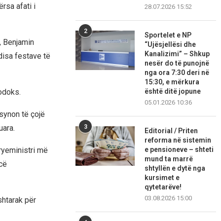
rsa afati i
28.07.2026 15:52
2
Sportelet e NP
t, Benjamin
“Ujësjellësi dhe
Kanalizimi” – Shkup
 disa festave të
nesër do të punojnë
nga ora 7:30 deri në
15:30, e mërkura
është ditë jopune
todoks.
05.01.2026 10:36
synon të çojë
3
uara.
Editorial / Priten
reforma në sistemin
e pensioneve – shteti
ryeministri më
mund ta marrë
icë
shtyllën e dytë nga
kursimet e
qytetarëve!
03.08.2026 15:00
shtarak për