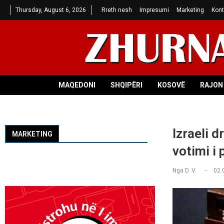
Thursday, August 6, 2026
Rreth nesh
Impresumi
Marketing
Kont
MAQEDONI
SHQIPËRI
KOSOVË
RAJON 
Izraeli 
MARKETING
votimi i
Nga
D. V.
02.