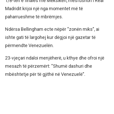
1/8-tën e finales me Meksikën, mesfushori i Real
Madridit krijoi një nga momentet më të
paharrueshme të mbrëmjes.
Ndërsa Bellingham ecte nëpër “zonën miks”, ai
ishte gati të largohej kur dëgjoi një gazetar të
përmendte Venezuelën.
23-vjeçari ndaloi menjëherë, u kthye dhe ofroi një
mesazh të përzemërt: “Shumë dashuri dhe
mbështetje për të gjithë në Venezuelë”.