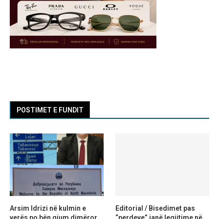
POSTIMET E FUNDIT
Arsim Idrizi në kulmin e
Editorial / Bisedimet pas
verës po bën gjum dimëror,
“perdeve” janë legjitime në