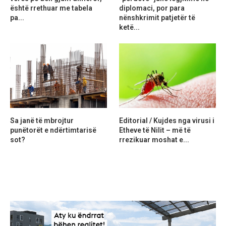
është rrethuar me tabela
diplomaci, por para
pa...
nënshkrimit patjetër të
ketë...
Sa janë të mbrojtur
Editorial / Kujdes nga virusi i
punëtorët e ndërtimtarisë
Etheve të Nilit – më të
sot?
rrezikuar moshat e...