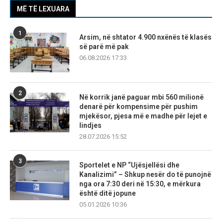
MË TË LEXUARA
1
Arsim, në shtator 4.900 nxënës të klasës
së parë më pak
06.08.2026 17:33
2
Në korrik janë paguar mbi 560 milionë
denarë për kompensime për pushim
mjekësor, pjesa më e madhe për lejet e
lindjes
28.07.2026 15:52
3
Sportelet e NP “Ujësjellësi dhe
Kanalizimi” – Shkup nesër do të punojnë
nga ora 7:30 deri në 15:30, e mërkura
është ditë jopune
05.01.2026 10:36