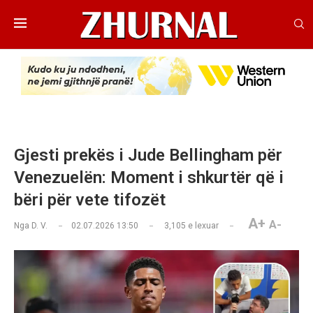
Gjesti prekës i Jude Bellingham për
Venezuelën: Moment i shkurtër që i
bëri për vete tifozët
A+
A-
Nga
D. V.
02.07.2026 13:50
3,105
e lexuar