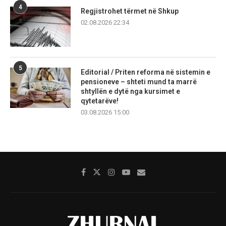
4
Regjistrohet tërmet në Shkup
02.08.2026 22:34
5
Editorial / Priten reforma në sistemin e
pensioneve – shteti mund ta marrë
shtyllën e dytë nga kursimet e
qytetarëve!
03.08.2026 15:00