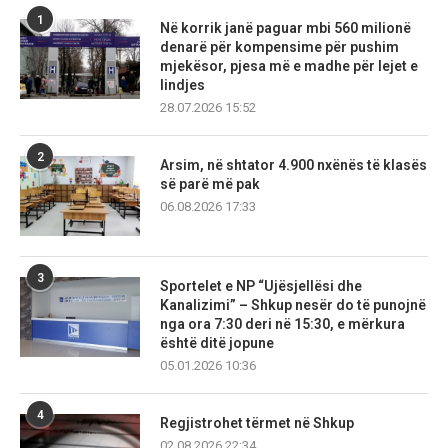
1
Në korrik janë paguar mbi 560 milionë
denarë për kompensime për pushim
mjekësor, pjesa më e madhe për lejet e
lindjes
28.07.2026 15:52
2
Arsim, në shtator 4.900 nxënës të klasës
së parë më pak
06.08.2026 17:33
3
Sportelet e NP “Ujësjellësi dhe
Kanalizimi” – Shkup nesër do të punojnë
nga ora 7:30 deri në 15:30, e mërkura
është ditë jopune
05.01.2026 10:36
4
Regjistrohet tërmet në Shkup
02.08.2026 22:34