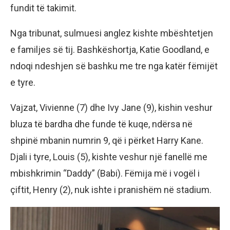
fundit të takimit.
Nga tribunat, sulmuesi anglez kishte mbështetjen
e familjes së tij. Bashkëshortja, Katie Goodland, e
ndoqi ndeshjen së bashku me tre nga katër fëmijët
e tyre.
Vajzat, Vivienne (7) dhe Ivy Jane (9), kishin veshur
bluza të bardha dhe funde të kuqe, ndërsa në
shpinë mbanin numrin 9, që i përket Harry Kane.
Djali i tyre, Louis (5), kishte veshur një fanellë me
mbishkrimin “Daddy” (Babi). Fëmija më i vogël i
çiftit, Henry (2), nuk ishte i pranishëm në stadium.