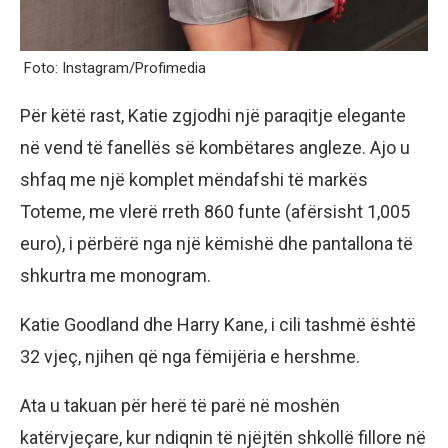
Foto: Instagram/Profimedia
Për këtë rast, Katie zgjodhi një paraqitje elegante
në vend të fanellës së kombëtares angleze. Ajo u
shfaq me një komplet mëndafshi të markës
Toteme, me vlerë rreth 860 funte (afërsisht 1,005
euro), i përbërë nga një këmishë dhe pantallona të
shkurtra me monogram.
Katie Goodland dhe Harry Kane, i cili tashmë është
32 vjeç, njihen që nga fëmijëria e hershme.
Ata u takuan për herë të parë në moshën
katërvjeçare, kur ndiqnin të njëjtën shkollë fillore në