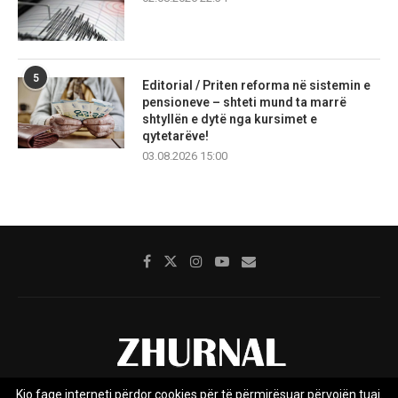
5
Editorial / Priten reforma në sistemin e
pensioneve – shteti mund ta marrë
shtyllën e dytë nga kursimet e
qytetarëve!
03.08.2026 15:00
Kjo faqe interneti përdor cookies për të përmirësuar përvojën tuaj.