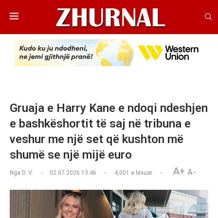
Gruaja e Harry Kane e ndoqi ndeshjen
e bashkëshortit të saj në tribuna e
veshur me një set që kushton më
shumë se një mijë euro
A+
A-
Nga
D. V.
02.07.2026 13:46
4,001
e lexuar