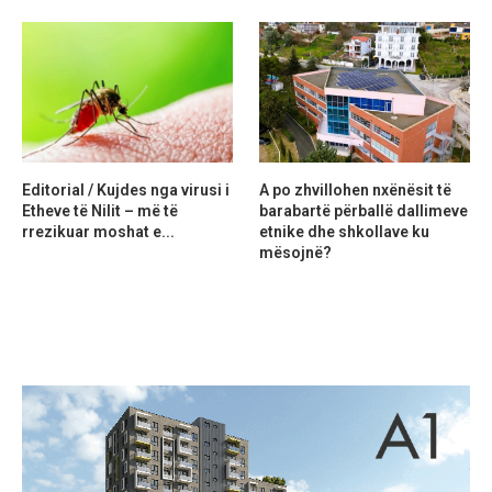
Editorial / Kujdes nga virusi i
A po zhvillohen nxënësit të
Etheve të Nilit – më të
barabartë përballë dallimeve
rrezikuar moshat e...
etnike dhe shkollave ku
mësojnë?