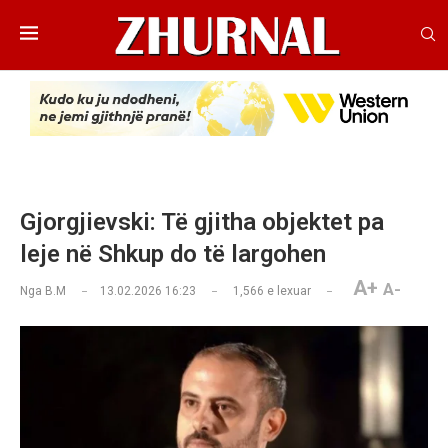
Gjorgjievski: Të gjitha objektet pa
leje në Shkup do të largohen
A+
A-
Nga
B.M
13.02.2026 16:23
1,566
e lexuar