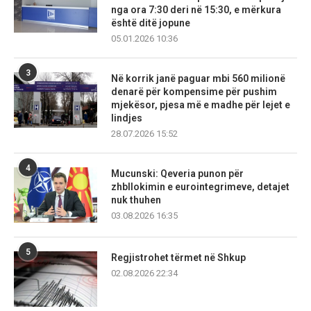
nga ora 7:30 deri në 15:30, e mërkura
është ditë jopune
05.01.2026 10:36
3
Në korrik janë paguar mbi 560 milionë
denarë për kompensime për pushim
mjekësor, pjesa më e madhe për lejet e
lindjes
28.07.2026 15:52
4
Mucunski: Qeveria punon për
zhbllokimin e eurointegrimeve, detajet
nuk thuhen
03.08.2026 16:35
5
Regjistrohet tërmet në Shkup
02.08.2026 22:34