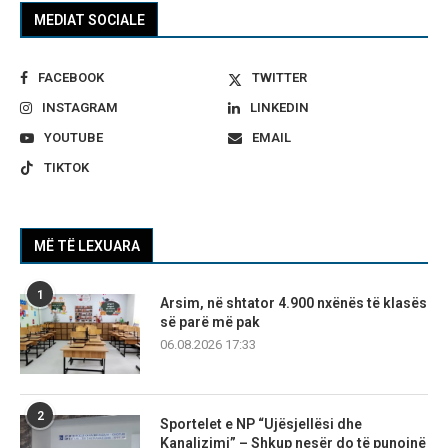
MEDIAT SOCIALE
FACEBOOK
TWITTER
INSTAGRAM
LINKEDIN
YOUTUBE
EMAIL
TIKTOK
MË TË LEXUARA
1
Arsim, në shtator 4.900 nxënës të klasës
së parë më pak
06.08.2026 17:33
2
Sportelet e NP “Ujësjellësi dhe
Kanalizimi” – Shkup nesër do të punojnë