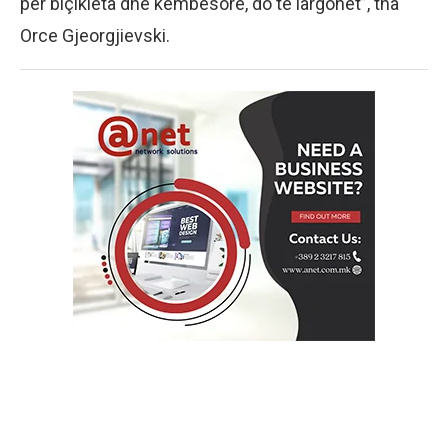
për biçikleta dhe këmbësorë, do të largohet”, tha
Orce Gjeorgjievski.