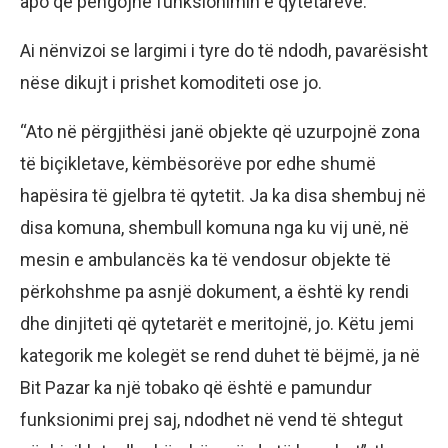
apo që pengojnë funksionimin e qytetarëve.
Ai nënvizoi se largimi i tyre do të ndodh, pavarësisht
nëse dikujt i prishet komoditeti ose jo.
“Ato në përgjithësi janë objekte që uzurpojnë zona
të biçikletave, këmbësorëve por edhe shumë
hapësira të gjelbra të qytetit. Ja ka disa shembuj në
disa komuna, shembull komuna nga ku vij unë, në
mesin e ambulancës ka të vendosur objekte të
përkohshme pa asnjë dokument, a është ky rendi
dhe dinjiteti që qytetarët e meritojnë, jo. Këtu jemi
kategorik me kolegët se rend duhet të bëjmë, ja në
Bit Pazar ka një tobako që është e pamundur
funksionimi prej saj, ndodhet në vend të shtegut