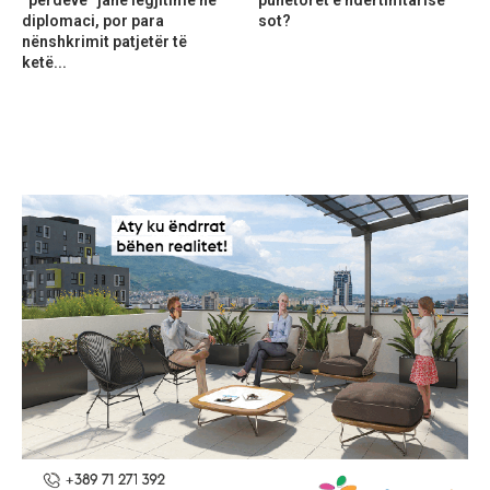
“perdeve” janë legjitime në
punëtorët e ndërtimtarisë
diplomaci, por para
sot?
nënshkrimit patjetër të
ketë...