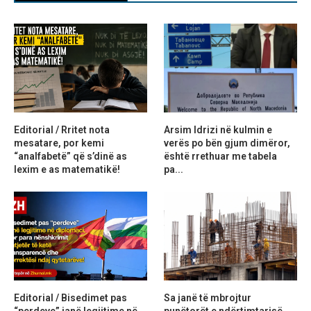
Editorial / Rritet nota
Arsim Idrizi në kulmin e
mesatare, por kemi
verës po bën gjum dimëror,
“analfabetë” që s’dinë as
është rrethuar me tabela
lexim e as matematikë!
pa...
Editorial / Bisedimet pas
Sa janë të mbrojtur