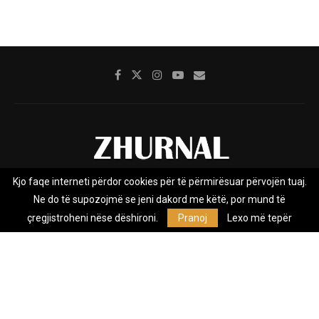
Kjo faqe interneti përdor cookies për të përmirësuar përvojën tuaj.
Rreth nesh
Impresumi
Marketing
Kontakt
Ne do të supozojmë se jeni dakord me këtë, por mund të
Privacy Policy
çregjistroheni nëse dëshironi.
Pranoj
Lexo më tepër
Zhurnal.mk është Agjenci e Lajmeve e pavarur, e themeluar në vitin
2009, që e mbulon Maqedoninë, Kosovën, Shqipërinë edhe lajmet
nga bota.
@2026 - All Right Reserved. Designed and Developed by
Anet.Com.Mk