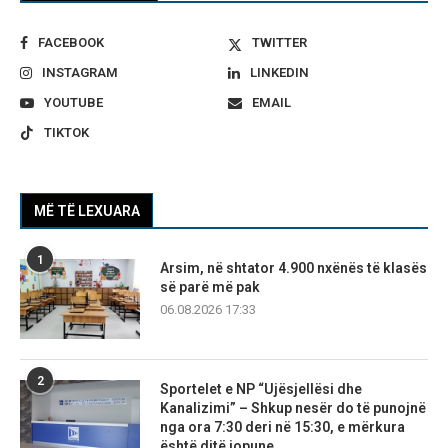
FACEBOOK
TWITTER
INSTAGRAM
LINKEDIN
YOUTUBE
EMAIL
TIKTOK
MË TË LEXUARA
1
Arsim, në shtator 4.900 nxënës të klasës
së parë më pak
06.08.2026 17:33
2
Sportelet e NP “Ujësjellësi dhe
Kanalizimi” – Shkup nesër do të punojnë
nga ora 7:30 deri në 15:30, e mërkura
është ditë jopune