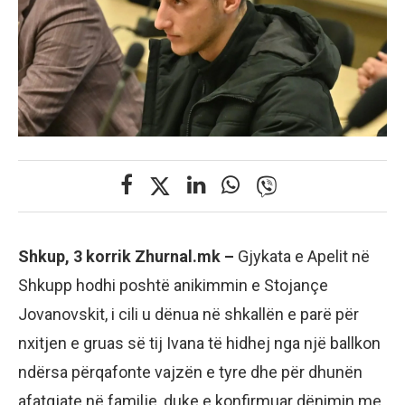
Shkup, 3 korrik Zhurnal.mk –
Gjykata e Apelit në
Shkupp hodhi poshtë anikimmin e Stojançe
Jovanovskit, i cili u dënua në shkallën e parë për
nxitjen e gruas së tij Ivana të hidhej nga një ballkon
ndërsa përqafonte vajzën e tyre dhe për dhunën
afatgjate në familje, duke e konfirmuar dënimin me