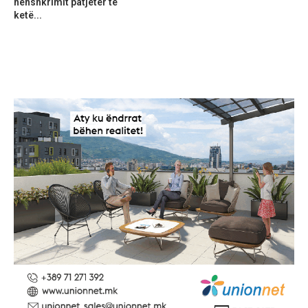
nënshkrimit patjetër të
ketë...