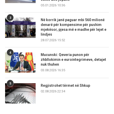
05.01.2026 10:36
3
Në korrik janë paguar mbi 560 milionë
denarë për kompensime për pushim
mjekësor, pjesa më e madhe për lejet e
lindjes
28.07.2026 15:52
4
Mucunski: Qeveria punon për
zhbllokimin e eurointegrimeve, detajet
nuk thuhen
03.08.2026 16:35
5
Regjistrohet tërmet në Shkup
02.08.2026 22:34