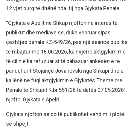
12 vjet burg të dhënë ndaj tij nga Gjykata Penale.
“Gjykata e Apelit në Shkup njofton në interes të
publikut dhe mediave se, duke vepruar sipas
çështjes penale KZ-549/26, pas një seance publike
të mbajtur më 18.06.2026, ka nxjerrë aktgjykim me
të cilin e ka refuzuar si të pabazuar ankesën e të
pandehurit Stojançe Jovanovski nga Shkupi dhe e
ka lënë në fuqi aktgjykimin e Gjykatës Themelore
Penale të Shkupit K.br.551/26 të datës 07.05.2026”,
njoftoi Gjykata e Apelit.
Gjykata njofton se do të publikohet vendimi i plotë
së shpejti.