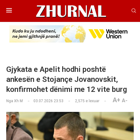
Gjykata e Apelit hodhi poshtë
ankesën e Stojançe Jovanovskit,
konfirmohet dënimi me 12 vite burg
A+
A-
Nga
Xh M
03.07.2026 23:53
2,575
e lexuar