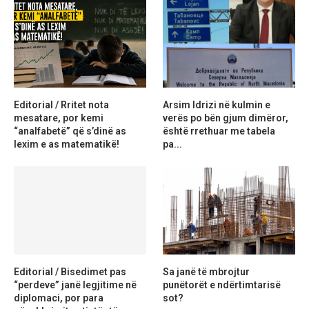
Editorial / Rritet nota
Arsim Idrizi në kulmin e
mesatare, por kemi
verës po bën gjum dimëror,
“analfabetë” që s’dinë as
është rrethuar me tabela
lexim e as matematikë!
pa...
Editorial / Bisedimet pas
Sa janë të mbrojtur
“perdeve” janë legjitime në
punëtorët e ndërtimtarisë
diplomaci, por para
sot?