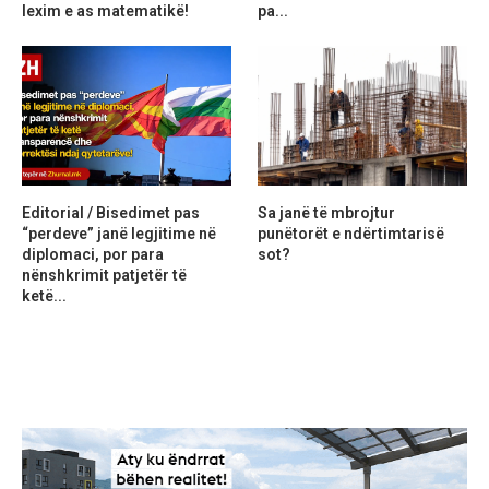
lexim e as matematikë!
pa...
Editorial / Bisedimet pas
Sa janë të mbrojtur
“perdeve” janë legjitime në
punëtorët e ndërtimtarisë
diplomaci, por para
sot?
nënshkrimit patjetër të
ketë...