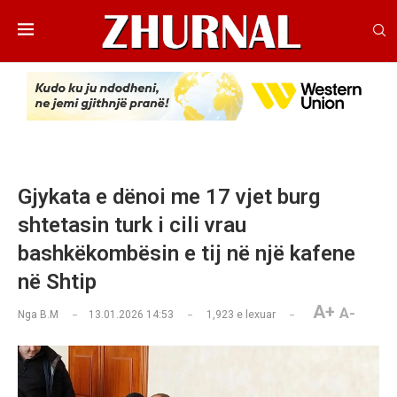
Gjykata e dënoi me 17 vjet burg
shtetasin turk i cili vrau
bashkëkombësin e tij në një kafene
në Shtip
A+
A-
Nga
B.M
13.01.2026 14:53
1,923
e lexuar