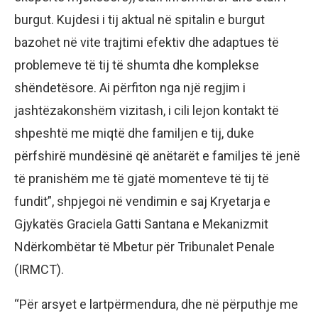
burgut. Kujdesi i tij aktual në spitalin e burgut
bazohet në vite trajtimi efektiv dhe adaptues të
problemeve të tij të shumta dhe komplekse
shëndetësore. Ai përfiton nga një regjim i
jashtëzakonshëm vizitash, i cili lejon kontakt të
shpeshtë me miqtë dhe familjen e tij, duke
përfshirë mundësinë që anëtarët e familjes të jenë
të pranishëm me të gjatë momenteve të tij të
fundit”, shpjegoi në vendimin e saj Kryetarja e
Gjykatës Graciela Gatti Santana e Mekanizmit
Ndërkombëtar të Mbetur për Tribunalet Penale
(IRMCT).
“Për arsyet e lartpërmendura, dhe në përputhje me