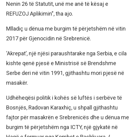
Nenin 26 të Statutit, unë me anë të kësaj e
REFUZOJ Aplikimin”, tha ajo.
Mlladiç u dënua me burgim të përjetshëm në vitin
2017 për Gjenocidin në Srebrenicë.
‘Akrepat’, një njësi paraushtarake nga Serbia, e cila
kishte qenë pjesë e Ministrisë së Brendshme
Serbe deri në vitin 1991, gjithashtu mori pjesë në
masakër.
Udhëheqësi politik i kohës së luftës i serbëve të
Bosnjës, Radovan Karaxhiç, u shpall gjithashtu
fajtor për masakrën e Srebrenicës dhe u dënua me
burgim të përjetshëm nga ICTY, një gjykatë në
Hagë e formuar nga Kombet e Bashkuara.
/