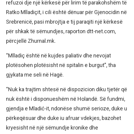
refuzoi dje një kërkesë për lirim të parakohshëm të
Ratko Mlladiçit, i cili është dënuar për Gjenocidin në
Srebrenicë, pasi mbrojtja e tij paraqiti një kërkesë
për shkak të sëmundjes, raporton dtt-net.com,
përcjellë Zhurnal.mk.
“Mlladiç është në kujdes paliativ dhe nevojat
plotësohen plotësisht në spitalin e burgut”, tha
gjykata me seli në Hagë.
“Nuk ka trajtim shtesë në dispozicion diku tjetër që
nuk është i disponueshëm në Holandë. Së fundmi,
gjendja e Mladić-it, ndonëse shumë serioze, duke u
përkeqësuar dhe duke iu afruar vdekjes, bazohet
kryesisht në një sëmundje kronike dhe