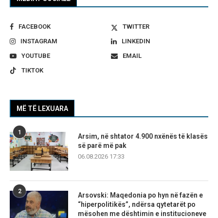
FACEBOOK
TWITTER
INSTAGRAM
LINKEDIN
YOUTUBE
EMAIL
TIKTOK
MË TË LEXUARA
1
Arsim, në shtator 4.900 nxënës të klasës
së parë më pak
06.08.2026 17:33
2
Arsovski: Maqedonia po hyn në fazën e
“hiperpolitikës”, ndërsa qytetarët po
mësohen me dështimin e institucioneve