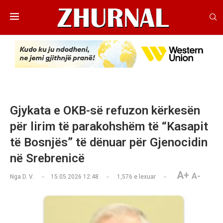
Gjykata e OKB-së refuzon kërkesën
për lirim të parakohshëm të “Kasapit
të Bosnjës” të dënuar për Gjenocidin
në Srebrenicë
A+
A-
Nga
D. V.
15.05.2026 12:48
1,576
e lexuar