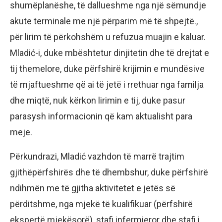
shumëplanëshe, të dallueshme nga një sëmundje
akute terminale me një përparim më të shpejtë.,
për lirim të përkohshëm u refuzua muajin e kaluar.
Mladić-i, duke mbështetur dinjitetin dhe të drejtat e
tij themelore, duke përfshirë krijimin e mundësive
të mjaftueshme që ai të jetë i rrethuar nga familja
dhe miqtë, nuk kërkon lirimin e tij, duke pasur
parasysh informacionin që kam aktualisht para
meje.
Përkundrazi, Mladić vazhdon të marrë trajtim
gjithëpërfshirës dhe të dhembshur, duke përfshirë
ndihmën me të gjitha aktivitetet e jetës së
përditshme, nga mjekë të kualifikuar (përfshirë
ekspertë mjekësorë), stafi infermieror dhe stafi i