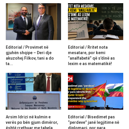
Editorial / Provimet në
Editorial / Rritet nota
gjuhën shqipe – Deri dje
mesatare, por kemi
akuzohej Filkov, tani a do
“analfabetë” që s’dinë as
ta...
lexim e as matematikë!
Arsim Idrizi në kulmin e
Editorial / Bisedimet pas
verës po bën gjum dimëror,
“perdeve” janë legjitime në
është rrethuar me tabela
diplomaci, por para