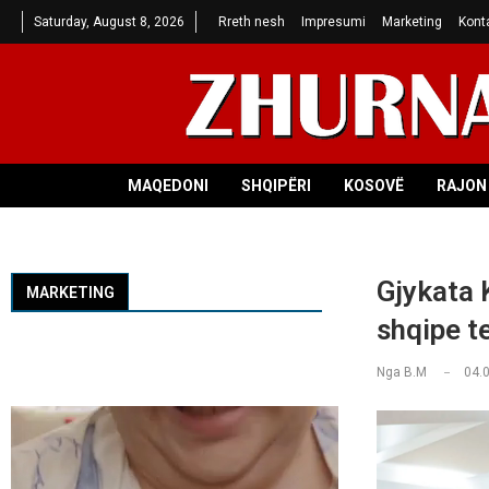
Saturday, August 8, 2026
Rreth nesh
Impresumi
Marketing
Kont
MAQEDONI
SHQIPËRI
KOSOVË
RAJON 
Gjykata 
MARKETING
shqipe t
Nga
B.M
04.