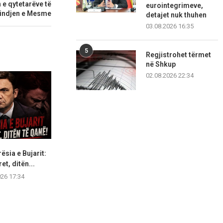
 e qytetarëve të
eurointegrimeve,
Lindjen e Mesme
detajet nuk thuhen
03.08.2026 16:35
5
Regjistrohet tërmet
në Shkup
02.08.2026 22:34
ësia e Bujarit:
Qentë endacakë i kushtojnë
Kodi i ri zgj
et, ditën...
Shkupit 46 milionë denarë,...
bllokuar,
026 17:34
08.08.2026 17:04
08.08.2