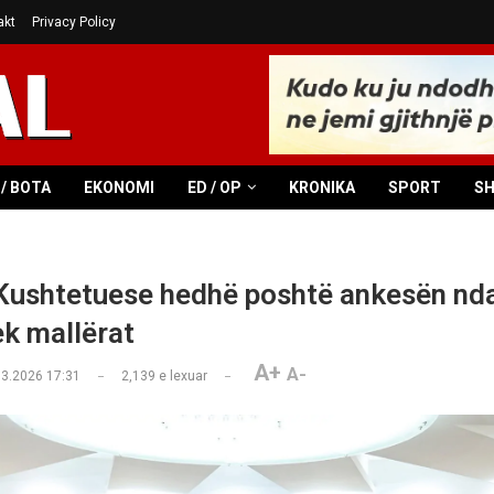
akt
Privacy Policy
/ BOTA
EKONOMI
ED / OP
KRONIKA
SPORT
S
Kushtetuese hedhë poshtë ankesën nda
ek mallërat
A+
A-
03.2026 17:31
2,139
e lexuar