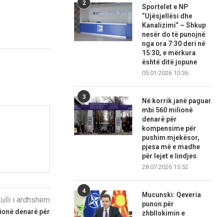
2
Sportelet e NP
“Ujësjellësi dhe
Kanalizimi” – Shkup
nesër do të punojnë
nga ora 7:30 deri në
15:30, e mërkura
është ditë jopune
05.01.2026 10:36
3
Në korrik janë paguar
mbi 560 milionë
denarë për
kompensime për
pushim mjekësor,
pjesa më e madhe
për lejet e lindjes
28.07.2026 15:52
4
Mucunski: Qeveria
kulli i ardhshëm
punon për
ionë denarë për
zhbllokimin e