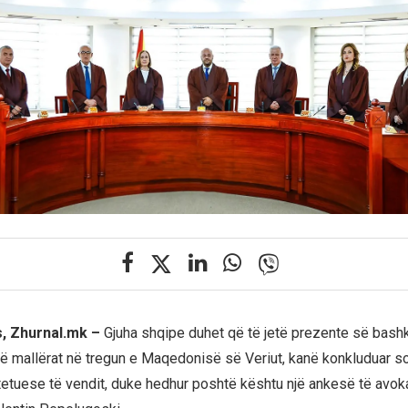
s, Zhurnal.mk –
Gjuha shqipe duhet që të jetë prezente së bash
mallërat në tregun e Maqedonisë së Veriut, kanë konkluduar so
etuese të vendit, duke hedhur poshtë kështu një ankesë të avoka