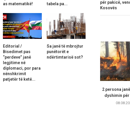
për pakicë, ve
as matematikë!
tabela pa...
Kosovës
Editorial /
Sa janë të mbrojtur
Bisedimet pas
punëtorët e
“perdeve” janë
ndërtimtarisë sot?
legjitime në
diplomaci, por para
nënshkrimit
patjetër të ketë...
2 persona janë
dyshimin për 
08.08.20