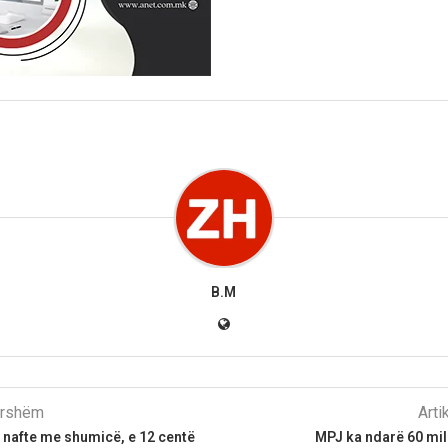
B.M
parshëm
Arti
ër nafte me shumicë, e 12 centë
MPJ ka ndarë 60 mil