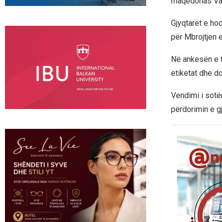
maqedonas Val
Gjyqtarët e ho
për Mbrojtjen 
Në ankesën e t
etiketat dhe d
Vendimi i sotë
përdorimin e g