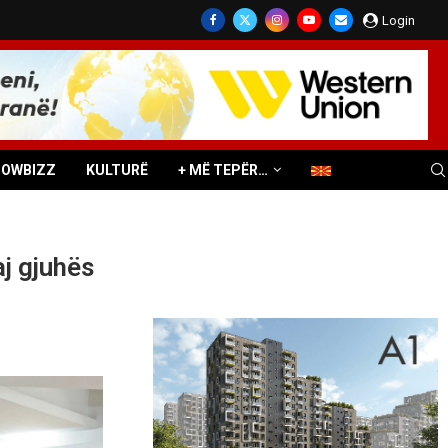
Login
HOWBIZZ
KULTURË
+ MË TEPËR…
j gjuhës