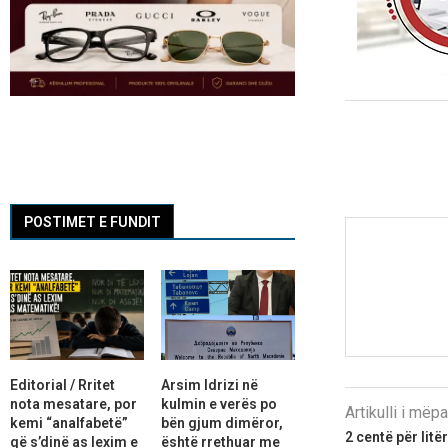
POSTIMET E FUNDIT
Editorial / Rritet
Arsim Idrizi në
nota mesatare, por
kulmin e verës po
Artikulli i më
kemi “analfabetë”
bën gjum dimëror,
2 centë për lit
që s’dinë as lexim e
është rrethuar me