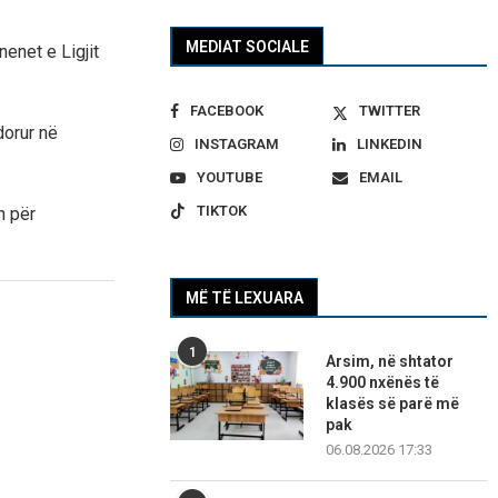
MEDIAT SOCIALE
enet e Ligjit
FACEBOOK
TWITTER
dorur në
INSTAGRAM
LINKEDIN
YOUTUBE
EMAIL
TIKTOK
n për
MË TË LEXUARA
1
Arsim, në shtator
4.900 nxënës të
klasës së parë më
pak
06.08.2026 17:33