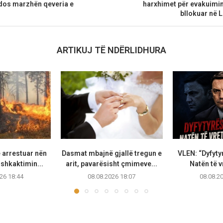
ndos marzhën qeveria e
harxhimet për evakuimin
bllokuar në 
ARTIKUJ TË NDËRLIDHURA
 arrestuar nën
Dasmat mbajnë gjallë tregun e
VLEN: “Dyfytyr
shkaktimin...
arit, pavarësisht çmimeve...
Natën të vr
26 18:44
08.08.2026 18:07
08.08.2