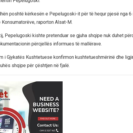
entin Pepelugoski.
dhën poshtë kërkesën e Pepelugoski-it për të hequr pjesë nga 6 n
e Konsumatorëve, raporton Alsat-M.
ij, Pepelugoski kishte pretenduar se gjuha shqipe nuk duhet për
okumentacionin përcjellës informues të mallërave.
m i Gjykatës Kushtetuese konfirmon kushtetueshmërinë dhe ligji
juhës shqipe për çështjen në fjalë.