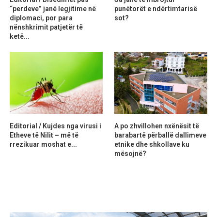
“perdeve” janë legjitime në
punëtorët e ndërtimtarisë
diplomaci, por para
sot?
nënshkrimit patjetër të
ketë...
Editorial / Kujdes nga virusi i
A po zhvillohen nxënësit të
Etheve të Nilit – më të
barabartë përballë dallimeve
rrezikuar moshat e...
etnike dhe shkollave ku
mësojnë?