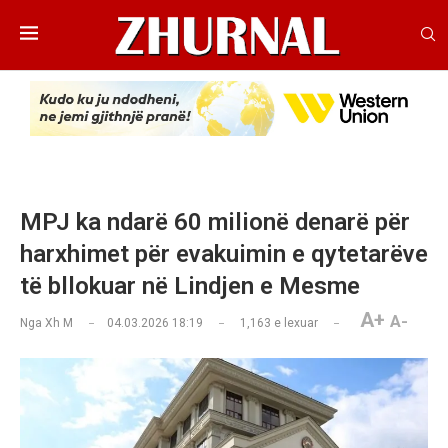
MPJ ka ndarë 60 milionë denarë për
harxhimet për evakuimin e qytetarëve
të bllokuar në Lindjen e Mesme
A+
A-
Nga
Xh M
04.03.2026 18:19
1,163
e lexuar