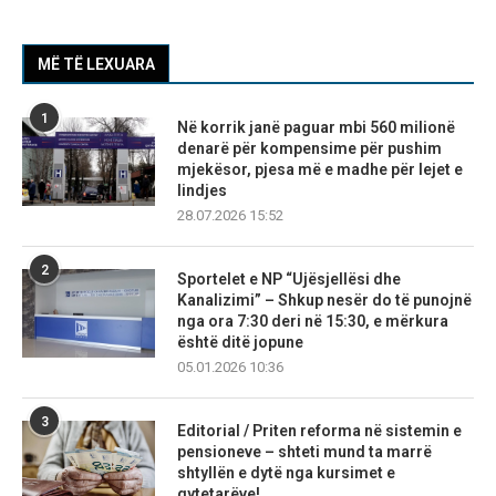
MË TË LEXUARA
1
Në korrik janë paguar mbi 560 milionë
denarë për kompensime për pushim
mjekësor, pjesa më e madhe për lejet e
lindjes
28.07.2026 15:52
2
Sportelet e NP “Ujësjellësi dhe
Kanalizimi” – Shkup nesër do të punojnë
nga ora 7:30 deri në 15:30, e mërkura
është ditë jopune
05.01.2026 10:36
3
Editorial / Priten reforma në sistemin e
pensioneve – shteti mund ta marrë
shtyllën e dytë nga kursimet e
qytetarëve!