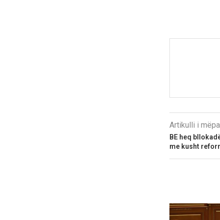
Artikulli i më
BE heq bllokad
me kusht refor