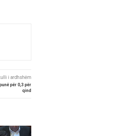
kulli i ardhshëm
punë për 0,3 për
qind