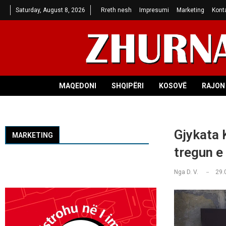
Saturday, August 8, 2026
Rreth nesh
Impresumi
Marketing
Kont
MAQEDONI
SHQIPËRI
KOSOVË
RAJON 
Gjykata 
MARKETING
tregun e 
Nga
D. V.
29.