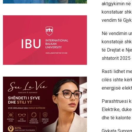
aktgjykimin në
konstatuar shk
vendim të Gjyk
Në vendimin un
konstatojë shk
të Drejtat e Nj
shtatorit 2025
Rasti lidhet m
cilës ishte kë
energjisë elekt
Parashtruesi ki
Elektrike, duke
dhe të kalonte 
Gjykata Suprem