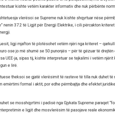
ntestuar kishte vetëm karakter informativ dhe nuk përbënte normë
shtetuesja vlerësoi se Supreme nuk kishte shqyrtuar nëse përmb
 nenin 37.2 të Ligjit për Energji Elektrike, i cili përcakton kritere
ergji.
esit, ligji mjafton të plotësohet vetëm njëri nga kriteret – qarkull
euro ose jo më shumë se 50 punonjës – për të gëzuar të drejtën e
sa UEE-ja, sipas tij, kishte interpretuar se tejkalimi i vetëm njërit 
gun e lirë.
uese theksoi se gjatë vlerësimit të rasteve të tilla nuk duhet të
emërtimi formal i aktit, por edhe përmbajtja dhe efektet juridike
huhet se mosshqyrtimi i padisë nga Gjykata Supreme paraqet “f
nterpretimin e ligjit dhe mosvlerësim të pasojave reale ekonomi