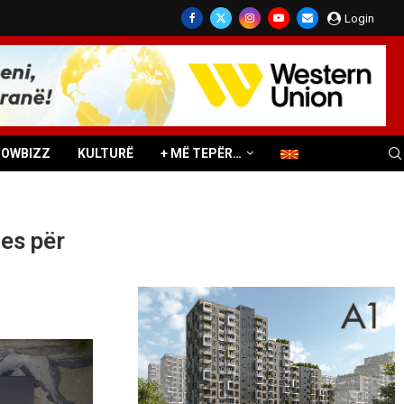
Login
HOWBIZZ
KULTURË
+ MË TEPËR…
es për