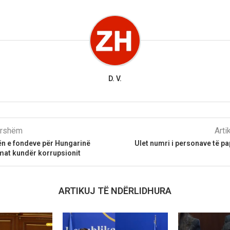
D. V.
parshëm
Arti
ën e fondeve për Hungarinë
Ulet numri i personave të pa
mat kundër korrupsionit
ARTIKUJ TË NDËRLIDHURA