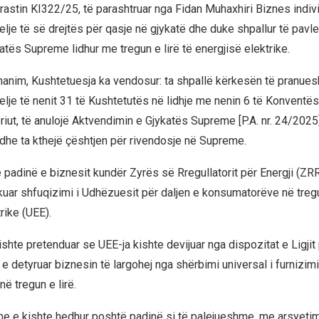
 rastin KI322/25, të parashtruar nga Fidan Muhaxhiri Biznes indiv
elje të së drejtës për qasje në gjykatë dhe duke shpallur të pavl
atës Supreme lidhur me tregun e lirë të energjisë elektrike.
anim, Kushtetuesja ka vendosur: ta shpallë kërkesën të pranues
elje të nenit 31 të Kushtetutës në lidhje me nenin 6 të Konventë
eriut, të anulojë Aktvendimin e Gjykatës Supreme [P.A. nr. 24/2025
 dhe ta kthejë çështjen për rivendosje në Supreme.
e padinë e biznesit kundër Zyrës së Rregullatorit për Energji (Z
rkuar shfuqizimi i Udhëzuesit për daljen e konsumatorëve në tregu
rike (UEE).
shte pretenduar se UEE-ja kishte devijuar nga dispozitat e Ligjit 
 e detyruar biznesin të largohej nga shërbimi universal i furnizim
në tregun e lirë.
e e kishte hedhur poshtë padinë si të palejueshme, me arsyeti