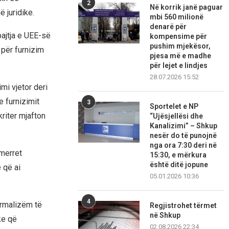
2
Në korrik janë paguar
 juridike.
mbi 560 milionë
denarë për
ajtja e UEE-së
kompensime për
pushim mjekësor,
t për furnizim
pjesa më e madhe
për lejet e lindjes
28.07.2026 15:52
imi vjetor deri
 furnizimit
3
Sportelet e NP
kriter mjafton
“Ujësjellësi dhe
Kanalizimi” – Shkup
nesër do të punojnë
nga ora 7:30 deri në
 merret
15:30, e mërkura
është ditë jopune
 që ai
05.01.2026 10:36
4
ormalizëm të
Regjistrohet tërmet
në Shkup
ke që
02.08.2026 22:34