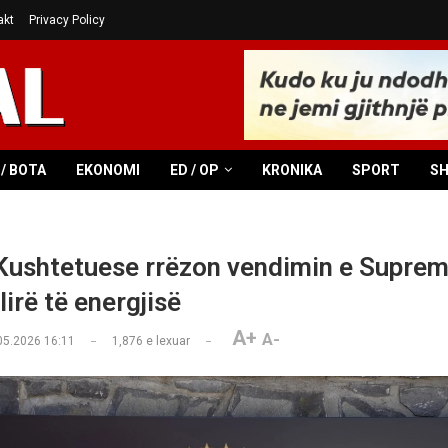
akt
Privacy Policy
/ BOTA
EKONOMI
ED / OP
KRONIKA
SPORT
S
Kushtetuese rrëzon vendimin e Suprem
lirë të energjisë
A+
A-
05.2026 16:11
1,876
e lexuar