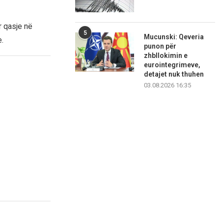
r qasje në
5
Mucunski: Qeveria
.
punon për
zhbllokimin e
eurointegrimeve,
detajet nuk thuhen
03.08.2026 16:35