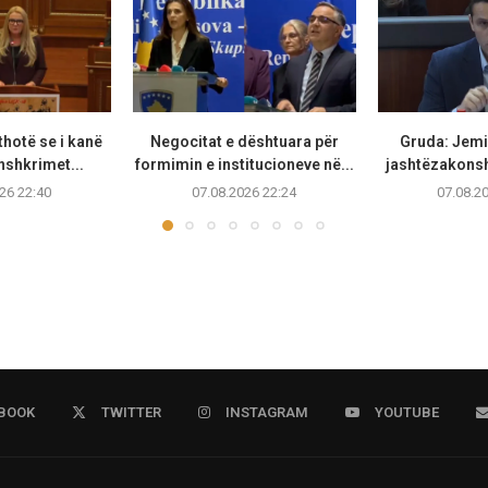
thotë se i kanë
Negocitat e dështuara për
Gruda: Jemi 
nshkrimet...
formimin e institucioneve në...
jashtëzakonsh
26 22:40
07.08.2026 22:24
07.08.2
BOOK
TWITTER
INSTAGRAM
YOUTUBE