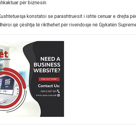
hkaktuar për biznesin.
Kushtetuesja konstatoi se parashtruesit i ishte cenuar e drejta pë
dhëroi që çështja të rikthehet për rivendosje në Gjykatën Supreme