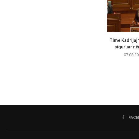
Time Kadrijaj 
siguruar në
07.08.20
FACE