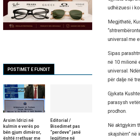
udhëzuesi i ko
Megjithatë, Ku
“shtrembëronte”
universal me en
Sipas parashtru
në 10 milionë 
POSTIMET E FUNDIT
universal. Ndër
për dalje në tre
Gjykata Kushtet
parasysh vetëm 
prodhon.
Arsim Idrizi në
Editorial /
Në aktgjykim t
kulmin e verës po
Bisedimet pas
bën gjum dimëror,
“perdeve” janë
skajshëm” në i
është rrethuar me
legjitime në