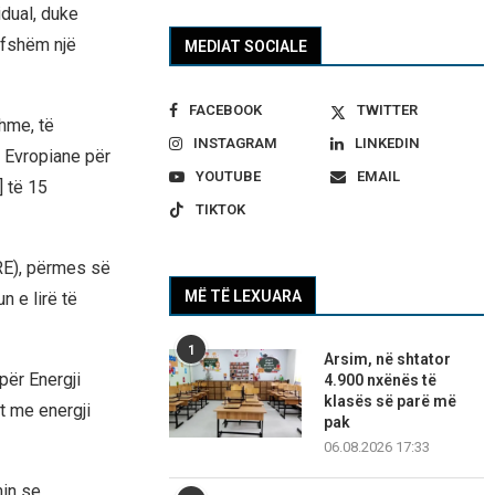
idual, duke
efshëm një
MEDIAT SOCIALE
FACEBOOK
TWITTER
hme, të
INSTAGRAM
LINKEDIN
s Evropiane për
YOUTUBE
EMAIL
] të 15
TIKTOK
RRE), përmes së
MË TË LEXUARA
n e lirë të
1
Arsim, në shtator
për Energji
4.900 nxënës të
klasës së parë më
it me energji
pak
06.08.2026 17:33
min se