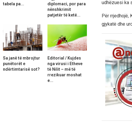
udhëzuesi ka s
tabela pa...
diplomaci, por para
nënshkrimit
patjetër të ketë...
Për rrjedhojë, 
gjykatë dhe ur
Sa janë të mbrojtur
Editorial / Kujdes
punëtorët e
nga virusi i Etheve
ndërtimtarisë sot?
të Nilit – më të
rrezikuar moshat
e...