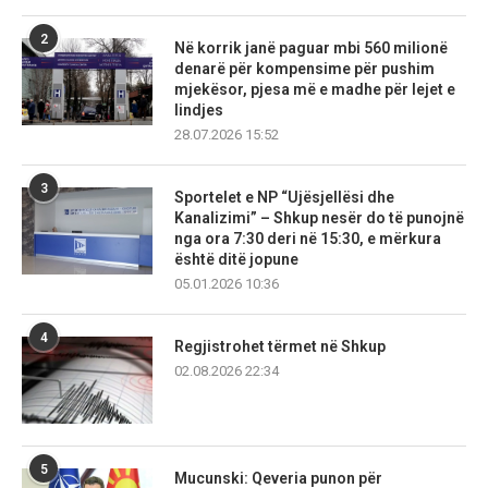
2
Në korrik janë paguar mbi 560 milionë
denarë për kompensime për pushim
mjekësor, pjesa më e madhe për lejet e
lindjes
28.07.2026 15:52
3
Sportelet e NP “Ujësjellësi dhe
Kanalizimi” – Shkup nesër do të punojnë
nga ora 7:30 deri në 15:30, e mërkura
është ditë jopune
05.01.2026 10:36
4
Regjistrohet tërmet në Shkup
02.08.2026 22:34
5
Mucunski: Qeveria punon për