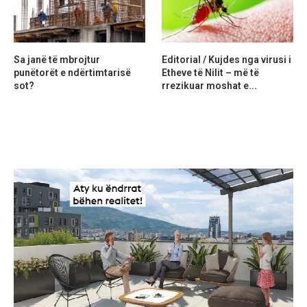
Sa janë të mbrojtur
Editorial / Kujdes nga virusi i
punëtorët e ndërtimtarisë
Etheve të Nilit – më të
sot?
rrezikuar moshat e...