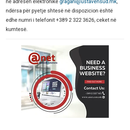
në adresën elektronike
gragani@ustavensud.mk
,
ndërsa për pyetje shtesë në dispozicion është
edhe numri i telefonit +389 2 322 3626, ceket në
kumtesë.