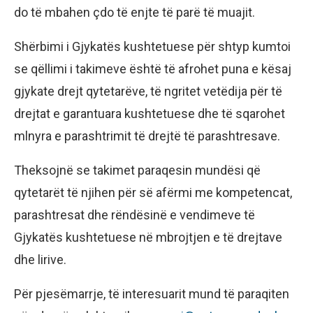
do të mbahen çdo të enjte të parë të muajit.
Shërbimi i Gjykatës kushtetuese për shtyp kumtoi
se qëllimi i takimeve është të afrohet puna e kësaj
gjykate drejt qytetarëve, të ngritet vetëdija për të
drejtat e garantuara kushtetuese dhe të sqarohet
mlnyra e parashtrimit të drejtë të parashtresave.
Theksojnë se takimet paraqesin mundësi që
qytetarët të njihen për së afërmi me kompetencat,
parashtresat dhe rëndësinë e vendimeve të
Gjykatës kushtetuese në mbrojtjen e të drejtave
dhe lirive.
Për pjesëmarrje, të interesuarit mund të paraqiten