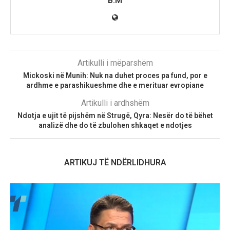
B.M
Artikulli i mëparshëm
Mickoski në Munih: Nuk na duhet proces pa fund, por e
ardhme e parashikueshme dhe e merituar evropiane
Artikulli i ardhshëm
Ndotja e ujit të pijshëm në Strugë, Qyra: Nesër do të bëhet
analizë dhe do të zbulohen shkaqet e ndotjes
ARTIKUJ TË NDËRLIDHURA