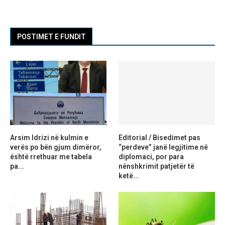
POSTIMET E FUNDIT
Arsim Idrizi në kulmin e
Editorial / Bisedimet pas
verës po bën gjum dimëror,
“perdeve” janë legjitime në
është rrethuar me tabela
diplomaci, por para
pa...
nënshkrimit patjetër të
ketë...