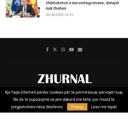
zhbllokimin e eurointegrimeve, detajet
nuk thuhen
03.08.2026 16:35
Kjo faqe interneti përdor cookies për të përmirësuar përvojën tuaj.
Rreth nesh
Impresumi
Marketing
Kontakt
Ne do të supozojmë se jeni dakord me këtë, por mund të
Privacy Policy
çregjistroheni nëse dëshironi.
Pranoj
Lexo më tepër
Zhurnal.mk është Agjenci e Lajmeve e pavarur, e themeluar në vitin
2009, që e mbulon Maqedoninë, Kosovën, Shqipërinë edhe lajmet
nga bota.