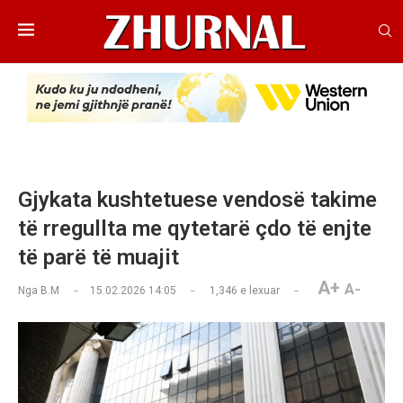
Gjykata kushtetuese vendosë takime
të rregullta me qytetarë çdo të enjte
të parë të muajit
A+
A-
Nga
B.M
15.02.2026 14:05
1,346
e lexuar