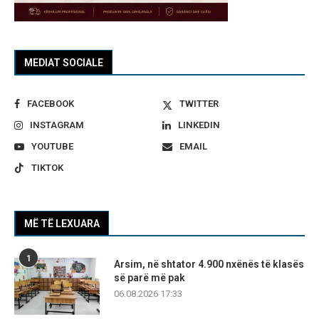
MEDIAT SOCIALE
FACEBOOK
TWITTER
INSTAGRAM
LINKEDIN
YOUTUBE
EMAIL
TIKTOK
MË TË LEXUARA
1
Arsim, në shtator 4.900 nxënës të klasës
së parë më pak
06.08.2026 17:33