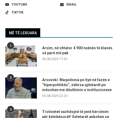
YOUTUBE
EMAIL
TIKTOK
MË TË LEXUARA
1
Arsim, në shtator 4.900 nxënës të klasës
së parë më pak
06.08.2026 17:33
2
Arsovski: Maqedonia po hyn në fazën e
“hiperpolitikës”, ndërsa qytetarët po
mësohen me dështimin e institucioneve
05.08.2026 22:20
3
Trotinetet vazhdojnë të jenë kërcënim
për këmbësorët! Qytetarët ankohen se