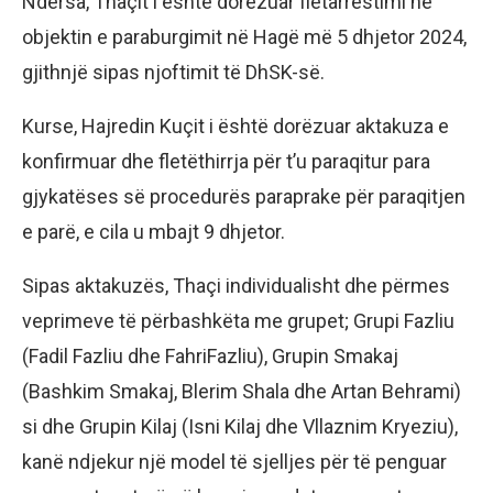
Ndërsa, Thaçit i është dorëzuar fletarrestimi në
objektin e paraburgimit në Hagë më 5 dhjetor 2024,
gjithnjë sipas njoftimit të DhSK-së.
Kurse, Hajredin Kuçit i është dorëzuar aktakuza e
konfirmuar dhe fletëthirrja për t’u paraqitur para
gjykatëses së procedurës paraprake për paraqitjen
e parë, e cila u mbajt 9 dhjetor.
Sipas aktakuzës, Thaçi individualisht dhe përmes
veprimeve të përbashkëta me grupet; Grupi Fazliu
(Fadil Fazliu dhe FahriFazliu), Grupin Smakaj
(Bashkim Smakaj, Blerim Shala dhe Artan Behrami)
si dhe Grupin Kilaj (Isni Kilaj dhe Vllaznim Kryeziu),
kanë ndjekur një model të sjelljes për të penguar