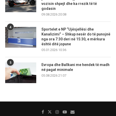
vozisin shpejt dhe ka rrezik të të
godasin
09.08.2026 20:08
4
Sportelet e NP “Ujësjellësi dhe
Kanalizimi” – Shkup nesër do të punojnë
nga ora 7:30 deri në 15:30, e mërkura
është ditë jopune
05.01.2026 10:36
5
Evropa dhe Ballkani me hendek të madh
në pagat minimale
05.08.2026 21:07