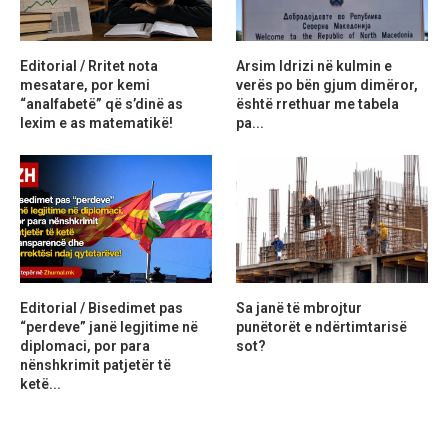
Editorial / Rritet nota
Arsim Idrizi në kulmin e
mesatare, por kemi
verës po bën gjum dimëror,
“analfabetë” që s’dinë as
është rrethuar me tabela
lexim e as matematikë!
pa...
Editorial / Bisedimet pas
Sa janë të mbrojtur
“perdeve” janë legjitime në
punëtorët e ndërtimtarisë
diplomaci, por para
sot?
nënshkrimit patjetër të
ketë...