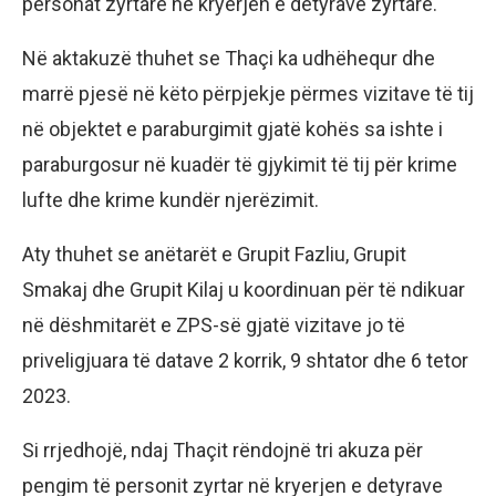
personat zyrtarë në kryerjen e detyrave zyrtare.
Në aktakuzë thuhet se Thaçi ka udhëhequr dhe
marrë pjesë në këto përpjekje përmes vizitave të tij
në objektet e paraburgimit gjatë kohës sa ishte i
paraburgosur në kuadër të gjykimit të tij për krime
lufte dhe krime kundër njerëzimit.
Aty thuhet se anëtarët e Grupit Fazliu, Grupit
Smakaj dhe Grupit Kilaj u koordinuan për të ndikuar
në dëshmitarët e ZPS-së gjatë vizitave jo të
priveligjuara të datave 2 korrik, 9 shtator dhe 6 tetor
2023.
Si rrjedhojë, ndaj Thaçit rëndojnë tri akuza për
pengim të personit zyrtar në kryerjen e detyrave