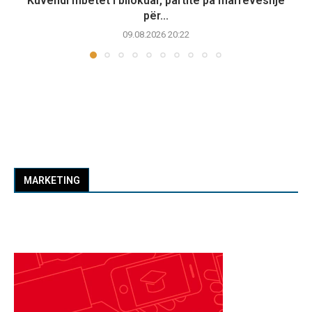
Kuvendi mbetet i bllokuar, partitë pa marrëveshje
për...
09.08.2026 20:22
MARKETING