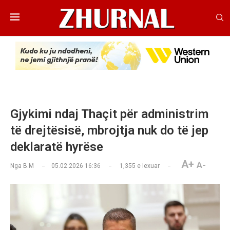
Gjykimi ndaj Thaçit për administrim
të drejtësisë, mbrojtja nuk do të jep
deklaratë hyrëse
A+
A-
Nga
B.M
05.02.2026 16:36
1,355
e lexuar