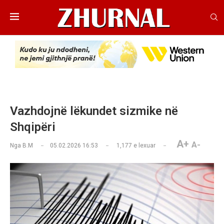
Vazhdojnë lëkundet sizmike në
Shqipëri
A+
A-
Nga
B.M
05.02.2026 16:53
1,177
e lexuar