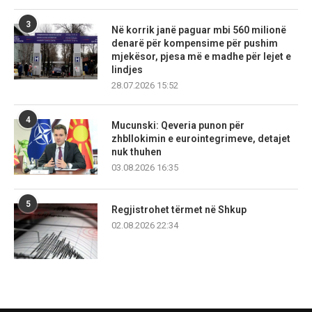
3
Në korrik janë paguar mbi 560 milionë
denarë për kompensime për pushim
mjekësor, pjesa më e madhe për lejet e
lindjes
28.07.2026 15:52
4
Mucunski: Qeveria punon për
zhbllokimin e eurointegrimeve, detajet
nuk thuhen
03.08.2026 16:35
5
Regjistrohet tërmet në Shkup
02.08.2026 22:34