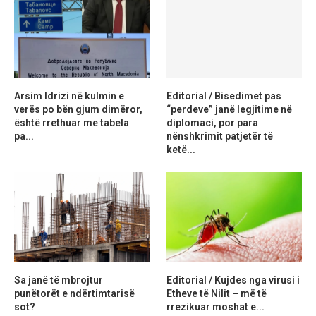
Arsim Idrizi në kulmin e
Editorial / Bisedimet pas
verës po bën gjum dimëror,
“perdeve” janë legjitime në
është rrethuar me tabela
diplomaci, por para
pa...
nënshkrimit patjetër të
ketë...
Sa janë të mbrojtur
Editorial / Kujdes nga virusi i
punëtorët e ndërtimtarisë
Etheve të Nilit – më të
sot?
rrezikuar moshat e...