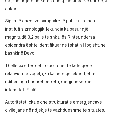
që janë ndjerë në këtë zonë gjatë ditës së sotme, 5
shkurt.
Sipas të dhënave paraprake të publikuara nga
instituti sizmologjik, lëkundja ka pasur një
magnitudë 3.2 ballë të shkallës Rihter, ndërsa
epiqendra është identifikuar në fshatin Hoçisht, në
bashkinë Devoll.
Thellësia e tërmetit raportohet të ketë qenë
relativisht e vogël, çka ka bërë që lëkundjet të
ndihen nga banorët përreth, megjithëse me
intensitet të ulët.
Autoritetet lokale dhe strukturat e emergjencave
civile janë në ndjekje të vazhdueshme të situatës.