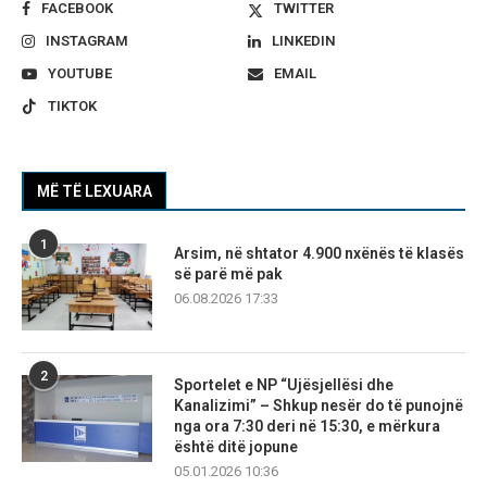
FACEBOOK
TWITTER
INSTAGRAM
LINKEDIN
YOUTUBE
EMAIL
TIKTOK
MË TË LEXUARA
1
Arsim, në shtator 4.900 nxënës të klasës
së parë më pak
06.08.2026 17:33
2
Sportelet e NP “Ujësjellësi dhe
Kanalizimi” – Shkup nesër do të punojnë
nga ora 7:30 deri në 15:30, e mërkura
është ditë jopune
05.01.2026 10:36