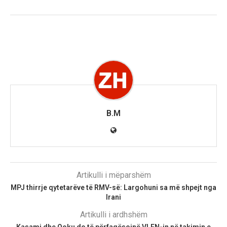
B.M
Artikulli i mëparshëm
MPJ thirrje qytetarëve të RMV-së: Largohuni sa më shpejt nga
Irani
Artikulli i ardhshëm
Kasami dhe Qoku do të përfaqësojnë VLEN-in në takimin e