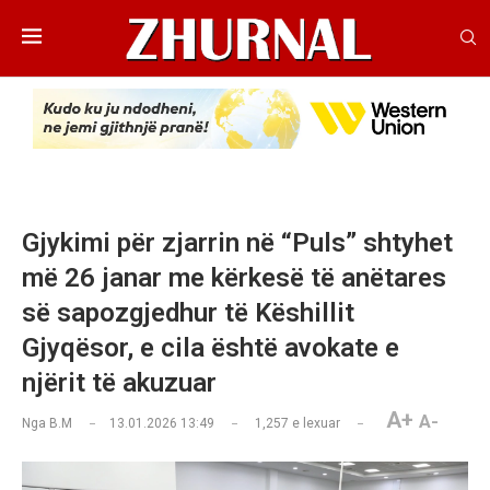
Gjykimi për zjarrin në “Puls” shtyhet
më 26 janar me kërkesë të anëtares
së sapozgjedhur të Këshillit
Gjyqësor, e cila është avokate e
njërit të akuzuar
A+
A-
Nga
B.M
13.01.2026 13:49
1,257
e lexuar