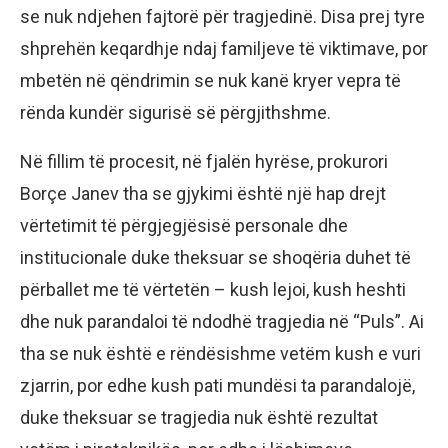
se nuk ndjehen fajtorë për tragjedinë. Disa prej tyre
shprehën keqardhje ndaj familjeve të viktimave, por
mbetën në qëndrimin se nuk kanë kryer vepra të
rënda kundër sigurisë së përgjithshme.
Në fillim të procesit, në fjalën hyrëse, prokurori
Borçe Janev tha se gjykimi është një hap drejt
vërtetimit të përgjegjësisë personale dhe
institucionale duke theksuar se shoqëria duhet të
përballet me të vërtetën – kush lejoi, kush heshti
dhe nuk parandaloi të ndodhë tragjedia në “Puls”. Ai
tha se nuk është e rëndësishme vetëm kush e vuri
zjarrin, por edhe kush pati mundësi ta parandalojë,
duke theksuar se tragjedia nuk është rezultat