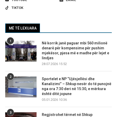
TIKTOK
MË TË LEXUARA
1
Në korrik janë paguar mbi 560 milionë
denarë për kompensime për pushim
mjekësor, pjesa më e madhe për lejet e
lindjes
28.07.2026 15:52
2
Sportelet e NP “Ujësjellësi dhe
Kanalizimi” – Shkup nesër do të punojnë
nga ora 7:30 deri në 15:30, e mërkura
është ditë jopune
05.01.2026 10:36
3
Regjistrohet tërmet në Shkup