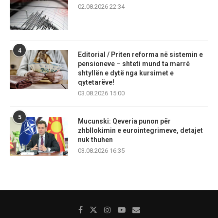
02.08.2026 22:34
4
Editorial / Priten reforma në sistemin e
pensioneve – shteti mund ta marrë
shtyllën e dytë nga kursimet e
qytetarëve!
03.08.2026 15:00
5
Mucunski: Qeveria punon për
zhbllokimin e eurointegrimeve, detajet
nuk thuhen
03.08.2026 16:35