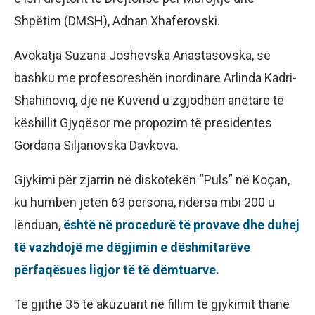
Shpëtim (DMSH), Adnan Xhaferovski.
Avokatja Suzana Joshevska Anastasovska, së
bashku me profesoreshën inordinare Arlinda Kadri-
Shahinoviq, dje në Kuvend u zgjodhën anëtare të
këshillit Gjyqësor me propozim të presidentes
Gordana Siljanovska Davkova.
Gjykimi për zjarrin në diskotekën “Puls” në Koçan,
ku humbën jetën 63 persona, ndërsa mbi 200 u
lënduan,
është në procedurë të provave dhe duhej
të vazhdojë me dëgjimin e dëshmitarëve
përfaqësues ligjor të të dëmtuarve.
Të gjithë 35 të akuzuarit në fillim të gjykimit thanë