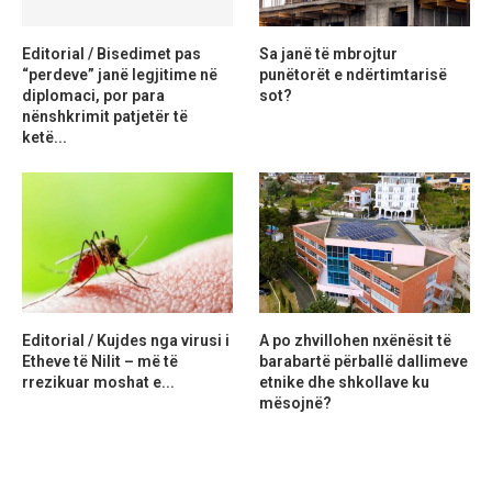
Editorial / Bisedimet pas
Sa janë të mbrojtur
“perdeve” janë legjitime në
punëtorët e ndërtimtarisë
diplomaci, por para
sot?
nënshkrimit patjetër të
ketë...
Editorial / Kujdes nga virusi i
A po zhvillohen nxënësit të
Etheve të Nilit – më të
barabartë përballë dallimeve
rrezikuar moshat e...
etnike dhe shkollave ku
mësojnë?