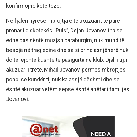
konfirmojnë këtë tezë.
Në fjalën hyrëse mbrojtja e të akuzuarit të parë
pronar i diskotekës “Puls”, Dejan Jovanov, tha se
edhe pas nëntë muajsh paraburgim, nuk mund të
besojë në tragjedinë dhe se si prind asnjëherë nuk
do të lejonte kushte të pasigurta në klub. Djali i tij, i
akuzuari i tretë, Mihail Jovanov, përmes mbrojtjes
pohoi se kundër tij nuk ka asnjë dëshmi dhe se
është akuzuar vetëm sepse është anëtar i familjes
Jovanovi.