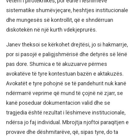
vetëm i piroteknikës, por edhe i lëshimeve
sistematike shumëvjeçare, heshtjes institucionale
dhe mungesës së kontrollit, që e shndërruan
diskotekën në një kurth vdekjeprurës.
Janev theksoi se kërkohet drejtësi, jo si hakmarrje,
por si pasojë e paligjshmërisë dhe detyrës së lënë
pas dore. Shumica e të akuzuarve përmes
avokatëve të tyre kontestuan bazën e aktakuzës.
Avokatët e tyre pohojnë se të pandehurit nuk kanë
ndërmarrë veprime që mund të çojnë në zjarr, se
kanë poseduar dokumentacion valid dhe se
tragjedia është rezultat i lëshimeve institucionale,
ndërsa jo faj individual. Mbrojtja njoftoi paraqitjen e
provave dhe dëshmitarëve, që, sipas tyre, do ta