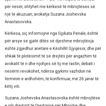
për nesër, shtyhet me kërkesë të mbrojtëses së
një të akuzuari, avokatja Suzana Joshevska
Anastasovska.
Kërkesa, siç informojnë nga Gjykata Penale, është
për arsye se gjatë ditës së djeshme mbrojtësja
është zgjedhur anëtare e Këshillit Gjyqësor, dhe për
shkak të plotësimit të së drejtës për angazhim të
avokatit të ri dhe njohjes së tij me rastin, debati i
nesërm revokohet, ndërsa gjykimi vazhdon në
terminin e ardhshëm, të konfirmuar, më 26 janar të
këtij viti.
Suzana Joshevska Anastasovska është mbrojtëse
e ish drejtorit të Drejtorisë për Mbrojtje dhe