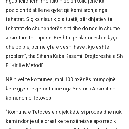
ngushëllohemi me faktin se shkolla jonë ka
pozicion të atillë në qytet që kemi ardhje nga
fshatrat. Siç ka nisur kjo situatë, për dhjetë vite
fshatrat do shuhen tërësisht dhe do ngelin shumë
arsimtarë të papunë. Kështu që alarmi është kyçur
dhe po bie, por në çfarë veshi haset kjo është
problem”, tha Sihana Kaba Kasami. Drejtoreshë e Sh
F “Kirili e Metodi”.
Në nivel të komunës, mbi 100 nxënës mungojnë
këtë gjysmëvjetor thonë nga Sektori i Arsimit në
komunën e Tetovës.
“Komuna e Tetovës e ndjek këtë si proces dhe nuk
kemi ndonjë ulje drastike të nxënësve apo rrezik