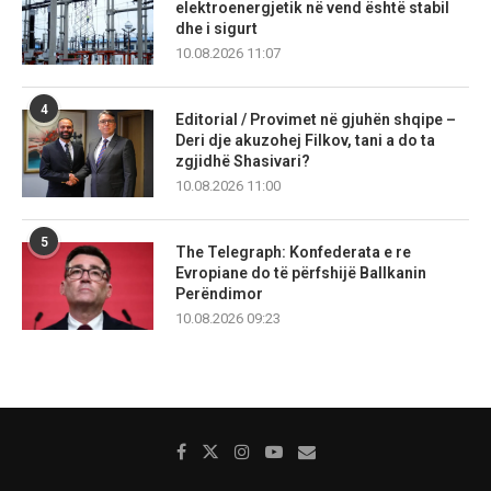
elektroenergjetik në vend është stabil
dhe i sigurt
10.08.2026 11:07
4
Editorial / Provimet në gjuhën shqipe –
Deri dje akuzohej Filkov, tani a do ta
zgjidhë Shasivari?
10.08.2026 11:00
5
The Telegraph: Konfederata e re
Evropiane do të përfshijë Ballkanin
Perëndimor
10.08.2026 09:23