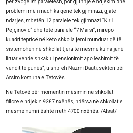
për zvogëlim paralelesh, por gjithnjë e ndjekim dhe
problemi më i madh ka qenë tek gjimnazi, gjatë
ndarjes, mbetën 12 paralele tek gjimnazi “Kiril
Pejçinoviq” dhe tetë paralele “7 Marsi”, mirëpo
kuadri tepricë në këto shkolla jemi munduar që të
sistemohen në shkollat tjera të mesme ku na janë
liruar vende shkaku i pensionimit apo lëshimit të
vendit të punës”, u shpreh Nazmi Dauti, sektori për
Arsim komuna e Tetovës.
Në Tetovë për momentin mësimin në shkollat
fillore e ndjekin 9387 nxënës, ndërsa në shkollat e
mesme numri është rreth 4700 nxënës. /Alsat/