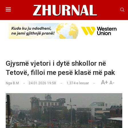
Gjysmë vjetori i dytë shkollor në
Tetovë, filloi me pesë klasë më pak
A+
A-
Nga
B.M
24.01.2026 19:58
1,374
e lexuar