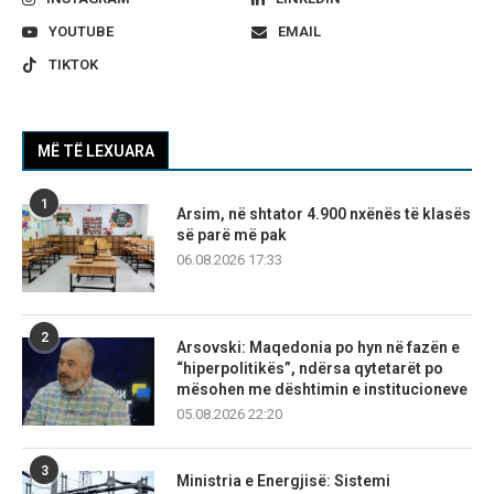
YOUTUBE
EMAIL
TIKTOK
MË TË LEXUARA
1
Arsim, në shtator 4.900 nxënës të klasës
së parë më pak
06.08.2026 17:33
2
Arsovski: Maqedonia po hyn në fazën e
“hiperpolitikës”, ndërsa qytetarët po
mësohen me dështimin e institucioneve
05.08.2026 22:20
3
Ministria e Energjisë: Sistemi