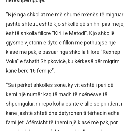
fletëshpërngulje.
“Një nga shkollat me më shumë nxënës të migruar
jashtë shtetit, është kjo shkollë që shihni pas meje,
është shkolla fillore “Kirili e Metodi”. Kjo shkollë
gjysmë vjetorin e dytë e fillon me pothuajse një
klasë më pak, e pasuar nga shkolla fillore “Rexhep
Voka” e fshatit Shipkovicë, ku kërkesë për migrim
kanë bërë 16 fëmijë”.
“Sa i përket shkollës sonë, ky vit është i pari që
kemi një numër kaq të madh të nxënësve të
shpërngulur, mirëpo koha është e tillë se prindërit i
kanë jashtë shteti dhe detyrohen ti tërheqin edhe
familjet. Afërsisht të themi një klasë më pak, por