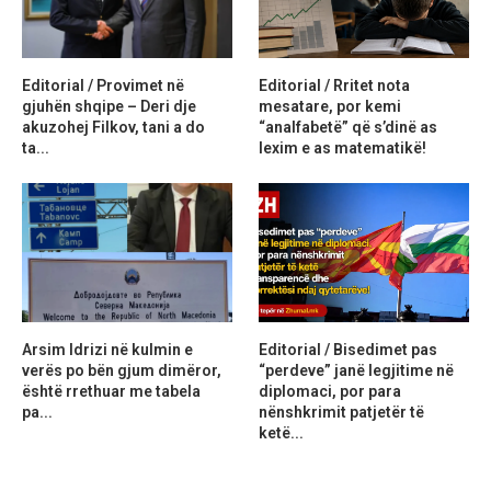
Editorial / Provimet në
Editorial / Rritet nota
gjuhën shqipe – Deri dje
mesatare, por kemi
akuzohej Filkov, tani a do
“analfabetë” që s’dinë as
ta...
lexim e as matematikë!
Arsim Idrizi në kulmin e
Editorial / Bisedimet pas
verës po bën gjum dimëror,
“perdeve” janë legjitime në
është rrethuar me tabela
diplomaci, por para
pa...
nënshkrimit patjetër të
ketë...