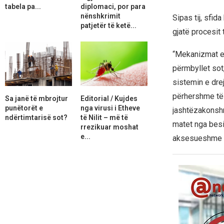
tabela pa...
diplomaci, por para
nënshkrimit
Sipas tij, sfi
patjetër të ketë...
gjatë procesit t
“Mekanizmat e 
përmbyllet sot
sistemin e dre
përhershme të s
Sa janë të mbrojtur
Editorial / Kujdes
punëtorët e
nga virusi i Etheve
jashtëzakonshm
ndërtimtarisë sot?
të Nilit – më të
matet nga besi
rrezikuar moshat
e...
aksesueshme pë