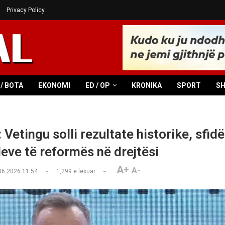
Privacy Policy
/ BOTA
EKONOMI
ED / OP
KRONIKA
SPORT
S
Vetingu solli rezultate historike, sfidë 
eve të reformës në drejtësi
A+
A-
06.2026 11:54
1,299
e lexuar