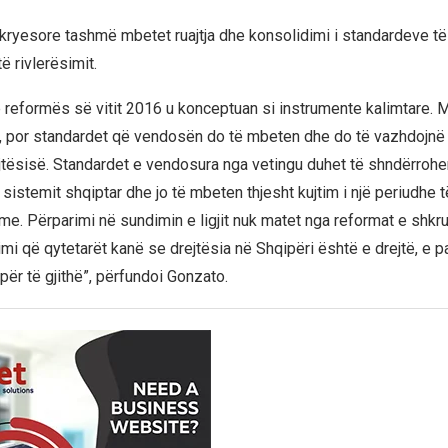
da kryesore tashmë mbetet ruajtja dhe konsolidimi i standardeve t
ë rivlerësimit.
reformës së vitit 2016 u konceptuan si instrumente kalimtare. Mi
, por standardet që vendosën do të mbeten dhe do të vazhdojnë
jtësisë. Standardet e vendosura nga vetingu duhet të shndërrohen
istemit shqiptar dhe jo të mbeten thjesht kujtim i një periudhe t
e. Përparimi në sundimin e ligjit nuk matet nga reformat e shkrua
mi që qytetarët kanë se drejtësia në Shqipëri është e drejtë, e
r të gjithë”, përfundoi Gonzato.