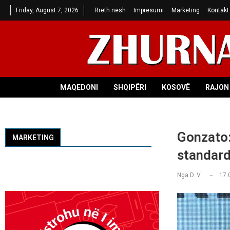
Friday, August 7, 2026
Rreth nesh
Impresumi
Marketing
Kontakt
MAQEDONI
SHQIPËRI
KOSOVË
RAJON 
Gonzato: 
MARKETING
standard
Nga
D. V.
17.