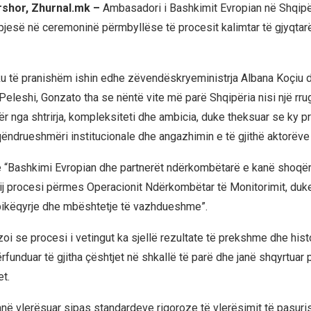
rshor, Zhurnal.mk –
Ambasadori i Bashkimit Evropian në Shqipër
pjesë në ceremoninë përmbyllëse të procesit kalimtar të gjyqta
 ku të pranishëm ishin edhe zëvendëskryeministrja Albana Koçiu dh
Peleshi, Gonzato tha se nëntë vite më parë Shqipëria nisi një rru
r nga shtrirja, kompleksiteti dhe ambicia, duke theksuar se ky p
qëndrueshmëri institucionale dhe angazhimin e të gjithë aktorëve 
 “Bashkimi Evropian dhe partnerët ndërkombëtarë e kanë shoqër
ëtij procesi përmes Operacionit Ndërkombëtar të Monitorimit, duke
bikëqyrje dhe mbështetje të vazhdueshme”.
oi se procesi i vetingut ka sjellë rezultate të prekshme dhe hist
rfunduar të gjitha çështjet në shkallë të parë dhe janë shqyrtuar
et.
anë vlerësuar sipas standardeve rigoroze të vlerësimit të pasurisë