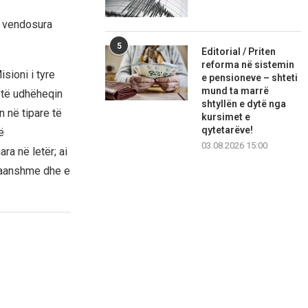
ë vendosura
5
Editorial / Priten
reforma në sistemin
sioni i tyre
e pensioneve – shteti
mund ta marrë
 të udhëheqin
shtyllën e dytë nga
 në tipare të
kursimet e
qytetarëve!
ë
03.08.2026 15:00
ra në letër; ai
 paanshme dhe e