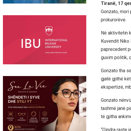
Tiranë, 17 qe
Gonzato, mori 
prokurorëve.
Në aktivitetin
Kuvendit Niko 
paprecedent pë
guxim politik, 
Gonzato tha se
gjatë gjithë k
ekspertizë, m
Gonzato nënviz
tashmë janë pë
të gjitha ankim
“Qindra raste j