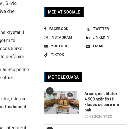
i, Silvio
rëve dhe
MEDIAT SOCIALE
FACEBOOK
TWITTER
e kryetari i
INSTAGRAM
LINKEDIN
gëtim të
YOUTUBE
EMAIL
roces kërkoi
TIKTOK
të përfshirë.
uar Shqipërinë
 ofruar
MË TË LEXUARA
1
Arsim, në shtator
orike, ndërsa
4.900 nxënës të
klasës së parë më
 përfundimisht
pak
06.08.2026 17:33
, integritetit