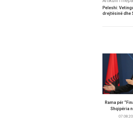
Artikulli i më
Peleshi: Vetingu
drejtësinë dhe 
Rama për ”Fin
Shqipëria në
07.08.20