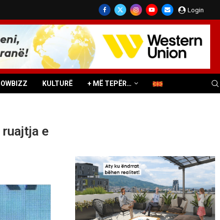
Login
HOWBIZZ
KULTURË
+ MË TEPËR…
ruajtja e