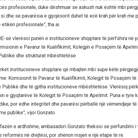
ës profesionale, duke dëshmuar se askush nuk është mbi përgj
, si dhe se pavarësia e gjyqësorit duhet të ecë krah për krah me 
e etikën profesionale”, tha ai.
E-së vlerësoi punën e institucioneve shqiptare të përfshira në p
misionin e Pavarur të Kualifikimit, Kolegjin e Posaçëm të Apelimi
ublikë dhe strukturat mbështetëse.
përket institucioneve shqiptare që mbajtën mbi supe këtë përgjegj
e: Komisionit të Pavarur të Kualifikimit, Kolegjit të Posaçëm të 
Publikë dhe të gjitha institucioneve mbështetëse. Vlerësoj për
in e gjyqtarëve të Kolegjit të Posaçëm të Apelimit. Puna e tyre k
dike, por edhe integritet dhe pavarësi përballë një vëmendjeje të
e publike”, vijoi Gonzato.
 fazën e ardhshme, ambasadori Gonzato theksoi se përfundimi i 
 reformës në drejtësi, por shënon nisjen e një etape të re.