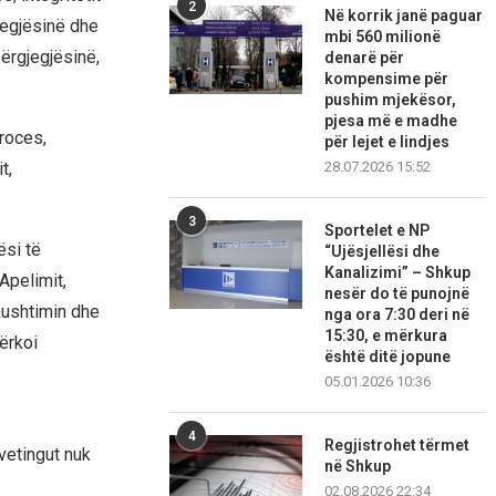
2
Në korrik janë paguar
egjësinë dhe
mbi 560 milionë
përgjegjësinë,
denarë për
kompensime për
pushim mjekësor,
pjesa më e madhe
roces,
për lejet e lindjes
t,
28.07.2026 15:52
3
Sportelet e NP
ësi të
“Ujësjellësi dhe
Kanalizimi” – Shkup
Apelimit,
nesër do të punojnë
kushtimin dhe
nga ora 7:30 deri në
15:30, e mërkura
ërkoi
është ditë jopune
05.01.2026 10:36
4
Regjistrohet tërmet
vetingut nuk
në Shkup
02.08.2026 22:34