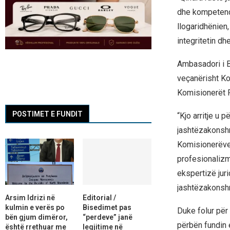
dhe kompetenc
llogaridhënien
integritetin dh
Ambasadori i B
veçanërisht Ko
Komisionerët P
POSTIMET E FUNDIT
“Kjo arritje u 
jashtëzakonshm
Komisionerëve 
profesionalizm
ekspertizë juri
jashtëzakonshm
Arsim Idrizi në
Editorial /
kulmin e verës po
Bisedimet pas
Duke folur për
bën gjum dimëror,
“perdeve” janë
përbën fundin e
është rrethuar me
legjitime në