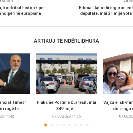
parshëm
Arti
, kontribut historik për
Edona Llalloshi siguron ed
Shqipërinë europiane
deputete, mbi 31 mijë vota 
ARTIKUJ TË NDËRLIDHURA
ancial Times”:
Fluks në Portin e Durrësit, mbi
Vajza e ish-min
 rrugë të...
349 mijë...
dorë nga s
26 11:42
07.08.2026 11:35
07.08.2