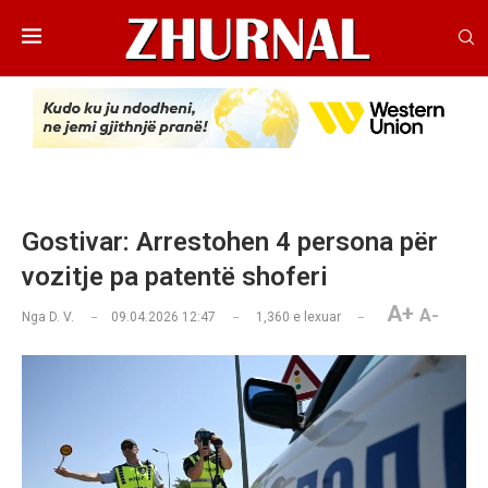
Gostivar: Arrestohen 4 persona për
vozitje pa patentë shoferi
A+
A-
Nga
D. V.
09.04.2026 12:47
1,360
e lexuar