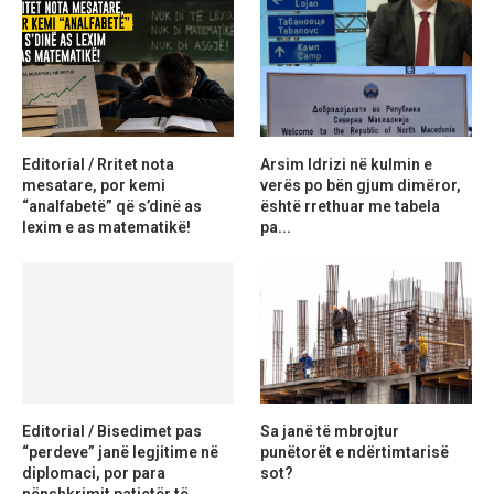
Editorial / Rritet nota
Arsim Idrizi në kulmin e
mesatare, por kemi
verës po bën gjum dimëror,
“analfabetë” që s’dinë as
është rrethuar me tabela
lexim e as matematikë!
pa...
Editorial / Bisedimet pas
Sa janë të mbrojtur
“perdeve” janë legjitime në
punëtorët e ndërtimtarisë
diplomaci, por para
sot?