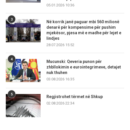
05.01.2026 10:36
3
Në korrik janë paguar mbi 560 milionë
denarë për kompensime për pushim
mjekësor, pjesa më e madhe për lejet e
lindjes
28.07.2026 15:52
4
Mucunski: Qeveria punon për
zhbllokimin e eurointegrimeve, detajet
nuk thuhen
03.08.2026 16:35
5
Regjistrohet tërmet në Shkup
02.08.2026 22:34