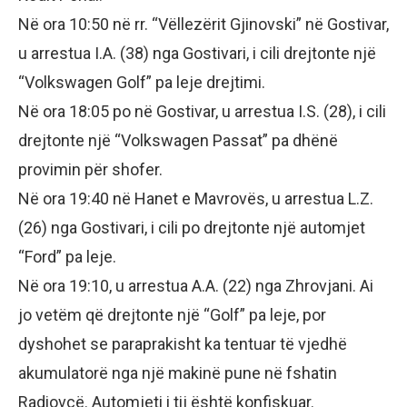
​Në ora 10:50 në rr. “Vëllezërit Gjinovski” në Gostivar,
u arrestua I.A. (38) nga Gostivari, i cili drejtonte një
“Volkswagen Golf” pa leje drejtimi.
​Në ora 18:05 po në Gostivar, u arrestua I.S. (28), i cili
drejtonte një “Volkswagen Passat” pa dhënë
provimin për shofer.
​Në ora 19:40 në Hanet e Mavrovës, u arrestua L.Z.
(26) nga Gostivari, i cili po drejtonte një automjet
“Ford” pa leje.
​Në ora 19:10, u arrestua A.A. (22) nga Zhrovjani. Ai
jo vetëm që drejtonte një “Golf” pa leje, por
dyshohet se paraprakisht ka tentuar të vjedhë
akumulatorë nga një makinë pune në fshatin
Radiovcë. Automjeti i tij është konfiskuar.