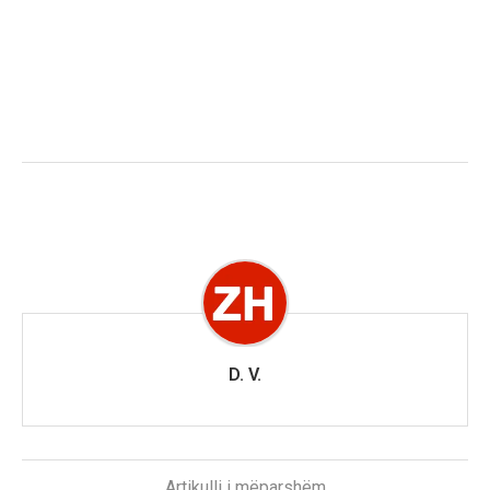
D. V.
Artikulli i mëparshëm