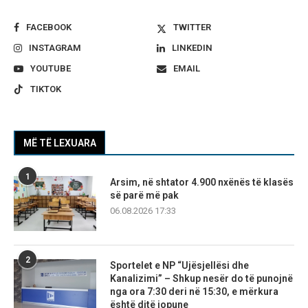
FACEBOOK
TWITTER
INSTAGRAM
LINKEDIN
YOUTUBE
EMAIL
TIKTOK
MË TË LEXUARA
1
Arsim, në shtator 4.900 nxënës të klasës
së parë më pak
06.08.2026 17:33
2
Sportelet e NP “Ujësjellësi dhe
Kanalizimi” – Shkup nesër do të punojnë
nga ora 7:30 deri në 15:30, e mërkura
është ditë jopune