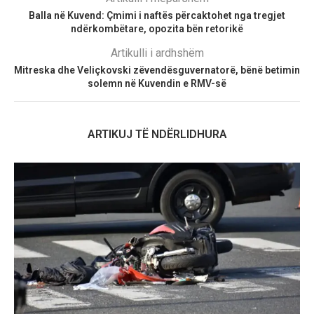
Balla në Kuvend: Çmimi i naftës përcaktohet nga tregjet
ndërkombëtare, opozita bën retorikë
Artikulli i ardhshëm
Mitreska dhe Veliçkovski zëvendësguvernatorë, bënë betimin
solemn në Kuvendin e RMV-së
ARTIKUJ TË NDËRLIDHURA