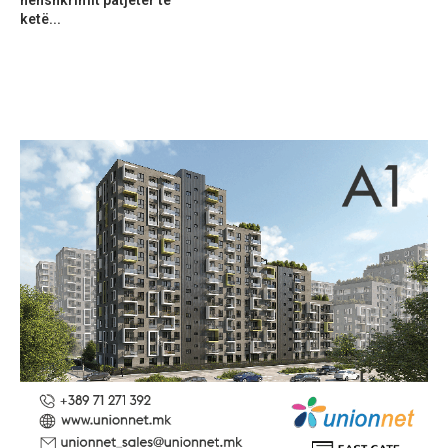
nënshkrimit patjetër të
ketë...