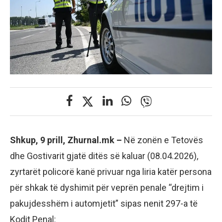
Shkup, 9 prill, Zhurnal.mk –
Në zonën e Tetovës
dhe Gostivarit gjatë ditës së kaluar (08.04.2026),
zyrtarët policorë kanë privuar nga liria katër persona
për shkak të dyshimit për veprën penale “drejtim i
pakujdesshëm i automjetit” sipas nenit 297-a të
Kodit Penal: