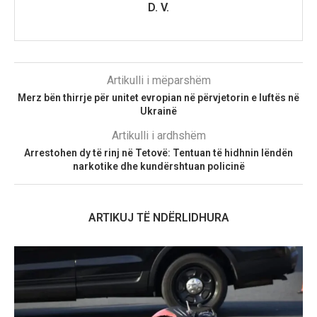
D. V.
Artikulli i mëparshëm
Merz bën thirrje për unitet evropian në përvjetorin e luftës në
Ukrainë
Artikulli i ardhshëm
Arrestohen dy të rinj në Tetovë: Tentuan të hidhnin lëndën
narkotike dhe kundërshtuan policinë
ARTIKUJ TË NDËRLIDHURA