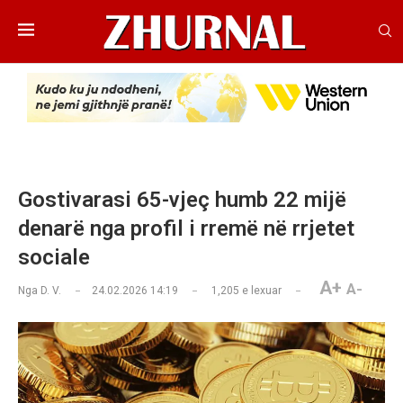
Gostivarasi 65-vjeç humb 22 mijë
denarë nga profil i rremë në rrjetet
sociale
A+
A-
Nga
D. V.
24.02.2026 14:19
1,205
e lexuar