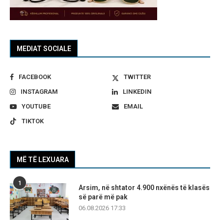
MEDIAT SOCIALE
FACEBOOK
TWITTER
INSTAGRAM
LINKEDIN
YOUTUBE
EMAIL
TIKTOK
MË TË LEXUARA
1
Arsim, në shtator 4.900 nxënës të klasës
së parë më pak
06.08.2026 17:33