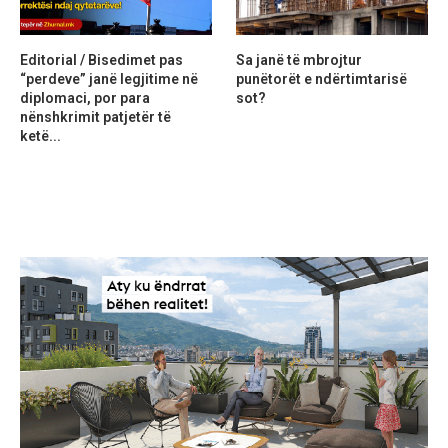
Editorial / Bisedimet pas
Sa janë të mbrojtur
“perdeve” janë legjitime në
punëtorët e ndërtimtarisë
diplomaci, por para
sot?
nënshkrimit patjetër të
ketë...