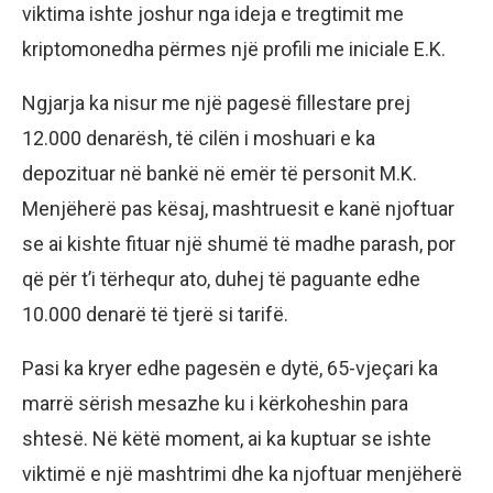
viktima ishte joshur nga ideja e tregtimit me
kriptomonedha përmes një profili me iniciale E.K.
​Ngjarja ka nisur me një pagesë fillestare prej
12.000 denarësh, të cilën i moshuari e ka
depozituar në bankë në emër të personit M.K.
Menjëherë pas kësaj, mashtruesit e kanë njoftuar
se ai kishte fituar një shumë të madhe parash, por
që për t’i tërhequr ato, duhej të paguante edhe
10.000 denarë të tjerë si tarifë.
​Pasi ka kryer edhe pagesën e dytë, 65-vjeçari ka
marrë sërish mesazhe ku i kërkoheshin para
shtesë. Në këtë moment, ai ka kuptuar se ishte
viktimë e një mashtrimi dhe ka njoftuar menjëherë