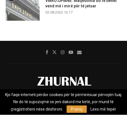
VMRO‑DPMNE: Maqedonia do të bëhet
vend më i mirë për të jetuar
03.08.2026 16:17
Kjo faqe interneti përdor cookies për të përmirësuar përvojën tuaj.
Rreth nesh
Impresumi
Marketing
Kontakt
Ne do të supozojmë se jeni dakord me këtë, por mund të
Privacy Policy
çregjistroheni nëse dëshironi.
Pranoj
Lexo më tepër
Zhurnal.mk është Agjenci e Lajmeve e pavarur, e themeluar në vitin
2009, që e mbulon Maqedoninë, Kosovën, Shqipërinë edhe lajmet
nga bota.