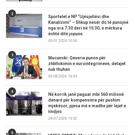
2
Sportelet e NP “Ujësjellësi dhe
Kanalizimi” – Shkup nesër do të punojnë
nga ora 7:30 deri në 15:30, e mërkura
është ditë jopune
05.01.2026 10:36
3
Mucunski: Qeveria punon për
zhbllokimin e eurointegrimeve, detajet
nuk thuhen
03.08.2026 16:35
4
Në korrik janë paguar mbi 560 milionë
denarë për kompensime për pushim
mjekësor, pjesa më e madhe për lejet e
lindjes
28.07.2026 15:52
5