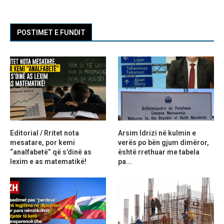
POSTIMET E FUNDIT
Editorial / Rritet nota
Arsim Idrizi në kulmin e
mesatare, por kemi
verës po bën gjum dimëror,
“analfabetë” që s’dinë as
është rrethuar me tabela
lexim e as matematikë!
pa...