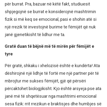
për burrat. Pra, bazuar në këtë fakt, studiuesit
shpjegojnë se burrat e konsiderojnë mashtrimin
fizik si më keq se emocional, pasi e shohin atë si
një rrezik të investojnë burime te fëmijët që nuk
janë gjenetikisht të lidhur me ta.
Gratë duan të bëjnë më të mirën për fëmijët e
tyre
Për gratë, shkaku i xhelozisë është e kundërta! Ata
dëshirojnë një lidhje të fortë me një partner për të
mbrojtur me sukses fëmijët, gjë që përsëri
përcaktohet biologjikisht. Kjo është arsyeja pse ata
janë më të shqetësuar nga mashtrimi emocional
sesa fizik: rrit rrezikun e braktisjes dhe humbjes së