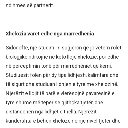
ndihmës së partnerit.
Xhelozia varet edhe nga marrëdhënia
Sidoqoftë, një studim i ri sugjeron që jo vetëm rolet
biologjike ndikojnë në këto lloje xhelozie, por edhe
në perceptimin tonë për marrëdhëniet që kemi.
Studiuesit folën për dy tipe lidhjesh, kalimtare dhe
të sigurt dhe studiuan lidhjen e tyre me xhelozinë.
Njerëzit e llojit të parë e vlerësojnë pavarësinë e
tyre shumë më tepër se gjithçka tjetër, dhe
distancohen nga lidhjet e thella. Njerëzit
kundërshtarë bëhen xhelozë në një nivel tjetër dhe