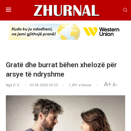
Gratë dhe burrat bëhen xhelozë për
arsye të ndryshme
A+
A-
Nga
D. V.
03.06.2026 09:23
1,491
e lexuar