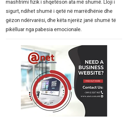
mashtrimi fizik i shqetëson ata më shumë. Lloji i
sigurt, ndihet shumë i qetë në marrëdhënie dhe
gëzon ndërvarësi, dhe këta njerëz janë shumë të
pikëlluar nga pabesia emocionale.