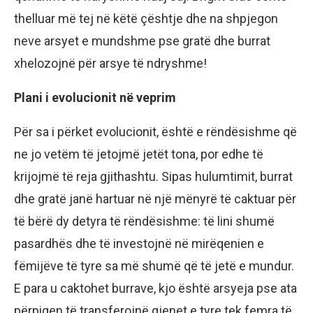
thelluar më tej në këtë çështje dhe na shpjegon
neve arsyet e mundshme pse gratë dhe burrat
xhelozojnë për arsye të ndryshme!
Plani i evolucionit në veprim
Për sa i përket evolucionit, është e rëndësishme që
ne jo vetëm të jetojmë jetët tona, por edhe të
krijojmë të reja gjithashtu. Sipas hulumtimit, burrat
dhe gratë janë hartuar në një mënyrë të caktuar për
të bërë dy detyra të rëndësishme: të lini shumë
pasardhës dhe të investojnë në mirëqenien e
fëmijëve të tyre sa më shumë që të jetë e mundur.
E para u caktohet burrave, kjo është arsyeja pse ata
përpiqen të transferojnë gjenet e tyre tek femra të