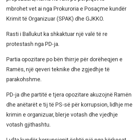
mbrohet vet ai nga Prokuroria e Posaçme kundër
Krimit të Organizuar (SPAK) dhe GJKKO.
Rasti i Ballukut ka shkaktuar një valë të re
protestash nga PD-ja.
Partia opozitare po bën thirrje për dorëheqjen e
Ramës, një qeveri teknike dhe zgjedhje të
parakohshme.
PD-ja dhe partitë e tjera opozitare akuzojnë Ramën
dhe anëtarët e tij të PS-së për korrupsion, lidhje me
krimin e organizuar, blerje votash dhe vjedhje
votash gjithashtu.
Lufta kundër korrupsionit është një nga kërkesat