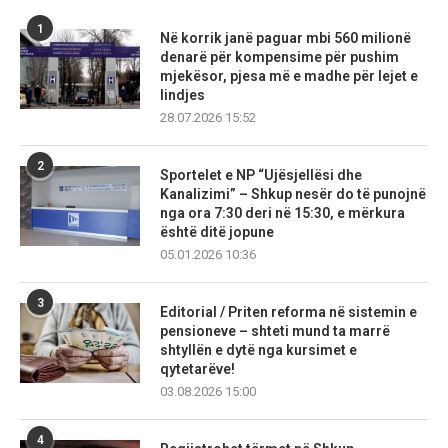
1
Në korrik janë paguar mbi 560 milionë
denarë për kompensime për pushim
mjekësor, pjesa më e madhe për lejet e
lindjes
28.07.2026 15:52
2
Sportelet e NP “Ujësjellësi dhe
Kanalizimi” – Shkup nesër do të punojnë
nga ora 7:30 deri në 15:30, e mërkura
është ditë jopune
05.01.2026 10:36
3
Editorial / Priten reforma në sistemin e
pensioneve – shteti mund ta marrë
shtyllën e dytë nga kursimet e
qytetarëve!
03.08.2026 15:00
4