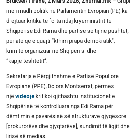
Bruksel/Tiranë, 2 Mars 2026, Zhurnal.mk –
Grupi
më i madh politik në Parlamentin Evropian (PE) ka
drejtuar kritika të forta ndaj kryeministrit të
Shqipërisë Edi Rama dhe partisë së tij në pushtet,
për atë që e quajti “kthim prapa demokratik”,
krim të organizuar në Shqipëri si dhe
“kapje tështetit”.
Sekretarja e Përgjithshme e Partisë Popullore
Evropiane (PPE), Dolors Montserrat, përmes
një
videoje
kritikoi gjithashtu institucionet e
Shqipërisë të kontrolluara nga Edi Rama për
dëmtimin e pavarësisë së strukturave gjyqësore
[prokurorëve dhe gjyqtarëve], sundimit të ligjit dhe
lirisë së medias.