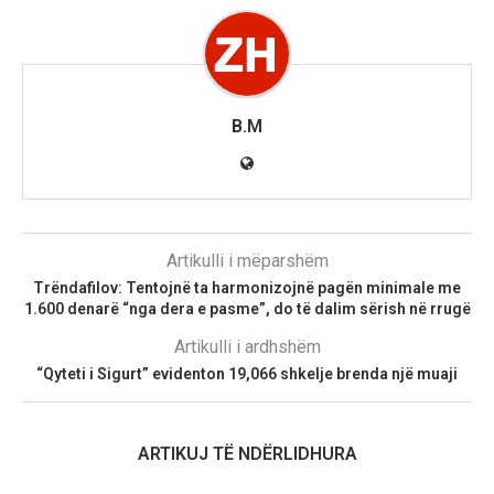
B.M
Artikulli i mëparshëm
Trëndafilov: Tentojnë ta harmonizojnë pagën minimale me
1.600 denarë “nga dera e pasme”, do të dalim sërish në rrugë
Artikulli i ardhshëm
“Qyteti i Sigurt” evidenton 19,066 shkelje brenda një muaji
ARTIKUJ TË NDËRLIDHURA