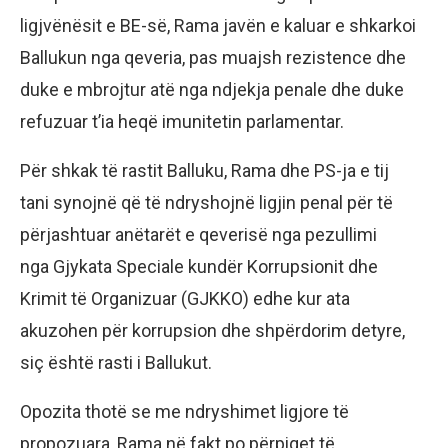
ligjvënësit e BE-së, Rama javën e kaluar e shkarkoi
Ballukun nga qeveria, pas muajsh rezistence dhe
duke e mbrojtur atë nga ndjekja penale dhe duke
refuzuar t’ia heqë imunitetin parlamentar.
Për shkak të rastit Balluku, Rama dhe PS-ja e tij
tani synojnë që të ndryshojnë ligjin penal për të
përjashtuar anëtarët e qeverisë nga pezullimi
nga Gjykata Speciale kundër Korrupsionit dhe
Krimit të Organizuar (GJKKO) edhe kur ata
akuzohen për korrupsion dhe shpërdorim detyre,
siç është rasti i Ballukut.
Opozita thotë se me ndryshimet ligjore të
propozuara, Rama në fakt po përpiqet të