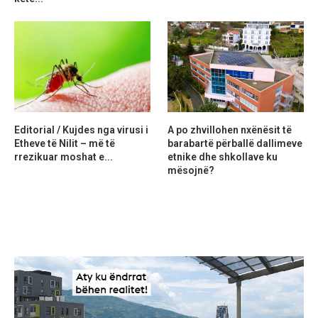
Editorial / Kujdes nga virusi i
A po zhvillohen nxënësit të
Etheve të Nilit – më të
barabartë përballë dallimeve
rrezikuar moshat e...
etnike dhe shkollave ku
mësojnë?