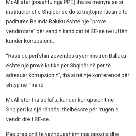
McAllister [poashtu nga PPE] tha se mënyra se si
institucionet e Shqipërisë do ta trajtojnë rastin e të
paditurës Belinda Baluku është një “provë
vendimtare” për vendin kandidat të BE-së në luftën
kundër korrupsionit.
“Rasti që përfshin zëvendëskryeministren Balluku
është një provë kritike për Shqipërinë për të
adresuar korrupsionin”, tha ai në një konferencë për
shtyp në Tiranë.
McAllister tha se lufta kundër korrupsionit në
Shqipëri ka një rëndësi thelbësore për rrugën e
vendit drejt BE-së.
Pas presionit të vazhdueshëm nga opozita dhe