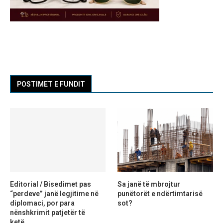
POSTIMET E FUNDIT
Editorial / Bisedimet pas
Sa janë të mbrojtur
“perdeve” janë legjitime në
punëtorët e ndërtimtarisë
diplomaci, por para
sot?
nënshkrimit patjetër të
ketë...