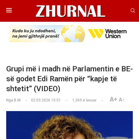
Grupi më i madh në Parlamentin e BE-
së godet Edi Ramën për “kapje të
shtetit” (VIDEO)
A+
A-
Nga
B.M
02.03.2026 15:51
1,369
e lexuar