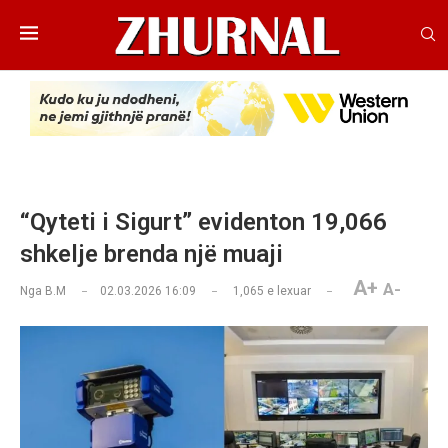
“Qyteti i Sigurt” evidenton 19,066
shkelje brenda një muaji
A+
A-
Nga
B.M
02.03.2026 16:09
1,065
e lexuar