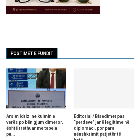
POSTIMET E FUNDIT
Arsim Idrizi në kulmin e
Editorial / Bisedimet pas
verës po bën gjum dimëror,
“perdeve” janë legjitime në
është rrethuar me tabela
diplomaci, por para
pa...
nënshkrimit patjetër të
ketë...