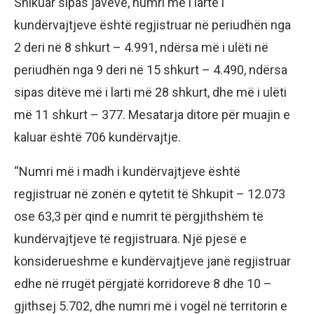
Shikuar sipas javëve, numri më i lartë i
kundërvajtjeve është regjistruar në periudhën nga
2 deri në 8 shkurt – 4.991, ndërsa më i ulëti në
periudhën nga 9 deri në 15 shkurt – 4.490, ndërsa
sipas ditëve më i larti më 28 shkurt, dhe më i ulëti
më 11 shkurt – 377. Mesatarja ditore për muajin e
kaluar është 706 kundërvajtje.
“Numri më i madh i kundërvajtjeve është
regjistruar në zonën e qytetit të Shkupit – 12.073
ose 63,3 për qind e numrit të përgjithshëm të
kundërvajtjeve të regjistruara. Një pjesë e
konsiderueshme e kundërvajtjeve janë regjistruar
edhe në rrugët përgjatë korridoreve 8 dhe 10 –
gjithsej 5.702, dhe numri më i vogël në territorin e