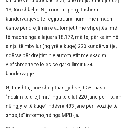
ku janë vendosur kamerat, janë regjistruar gjithsej
19,066 shkelje. Nga numri i përgjithshëm i
kundërvajtjeve të regjistruara, numri më i madh
është për drejtimin e automjetit me shpejtësi më
të madhe nga e lejuara 18,172, më tej për kalim në
sinjal të mbyllur (ngjyrë e kuqe) 220 kundërvajtje,
ndërsa për drejtimin e automjetit me skadim
vlefshmërie të lejes së qarkullimit 674
kundërvajtje.
Gjithashtu, janë shqiptuar gjithsej 653 masa
“ndalim të drejtimit”, nga të cilat 220 janë për “kalim
në ngjyrë të kuqe”, ndësra 433 janë për “vozitje të
shpejtë” informojnë nga MPB-ja.