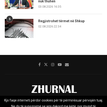
nuk thuhen
03.08.2026 16:35
5
Regjistrohet tërmet në Shkup
02.08.2026 22:34
Kjo faqe interneti përdor cookies për të përmirësuar përvojën tuaj.
Rreth nesh
Impresumi
Marketing
Kontakt
Ne do të supozojmë se jeni dakord me këtë, por mund të