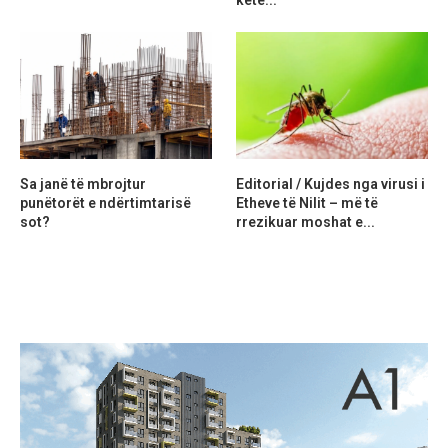
Sa janë të mbrojtur
Editorial / Kujdes nga virusi i
punëtorët e ndërtimtarisë
Etheve të Nilit – më të
sot?
rrezikuar moshat e...