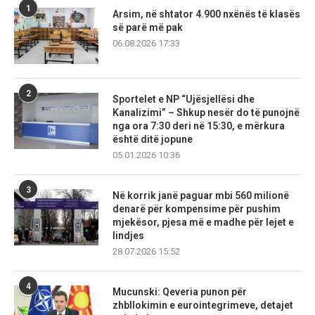
1
Arsim, në shtator 4.900 nxënës të klasës
së parë më pak
06.08.2026 17:33
2
Sportelet e NP “Ujësjellësi dhe
Kanalizimi” – Shkup nesër do të punojnë
nga ora 7:30 deri në 15:30, e mërkura
është ditë jopune
05.01.2026 10:36
3
Në korrik janë paguar mbi 560 milionë
denarë për kompensime për pushim
mjekësor, pjesa më e madhe për lejet e
lindjes
28.07.2026 15:52
4
Mucunski: Qeveria punon për
zhbllokimin e eurointegrimeve, detajet