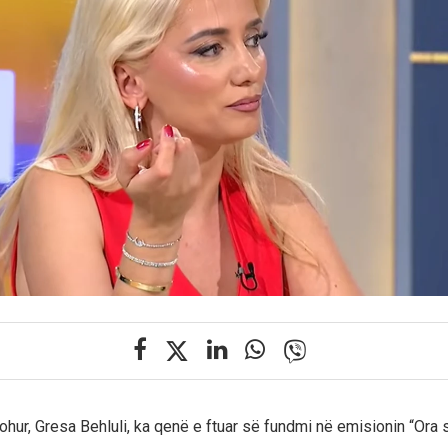
ohur, Gresa Behluli, ka qenë e ftuar së fundmi në emisionin “Ora s