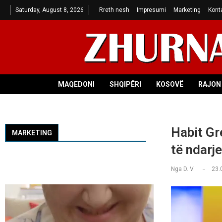
Saturday, August 8, 2026
Rreth nesh
Impresumi
Marketing
Kont
MAQEDONI
SHQIPËRI
KOSOVË
RAJON 
Habit Gr
MARKETING
të ndarj
Nga
D. V.
23.