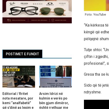
Foto: YouTube
“Ka kërkesa t
këngë që edhe
pëlqejnë shumë
Tutje shtoi: “
POSTIMET E FUNDIT
çiftin i zgjed
profesional”, s
Gresa tha se k
Sido që të jet
ndryshme.
Editorial / Rritet
Arsim Idrizi në
nota mesatare, por
kulmin e verës po
kemi “analfabetë”
bën gjum dimëror,
që s’dinë as lexim e
është rrethuar me