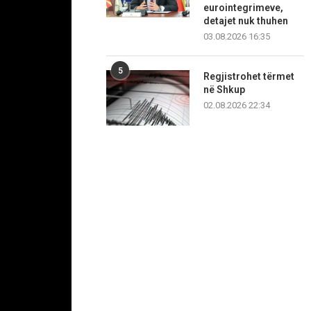
eurointegrimeve,
detajet nuk thuhen
03.08.2026 16:35
5
Regjistrohet tërmet
në Shkup
02.08.2026 22:34