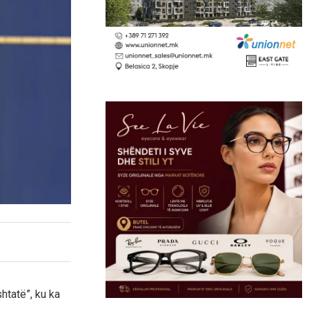
htatë”, ku ka