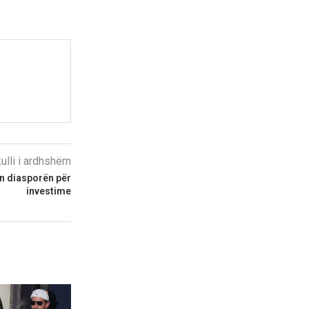
kulli i ardhshëm
n diasporën për
investime