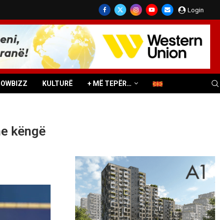
Login
HOWBIZZ
KULTURË
+ MË TEPËR…
he këngë