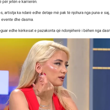
 për jetën e karrierën.
ës, artistja ka ndarë edhe detaje më pak të njohura nga puna e saj
ë evente dhe dasma.
eguar edhe kërkesat e pazakonta që ndonjëherë i bëhen nga das