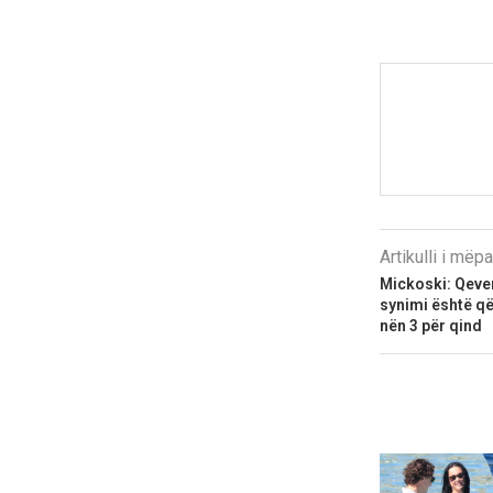
Artikulli i më
Mickoski: Qeve
synimi është që 
nën 3 për qind