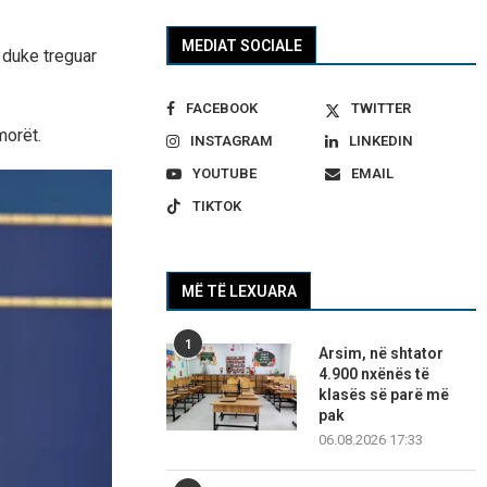
MEDIAT SOCIALE
, duke treguar
FACEBOOK
TWITTER
morët.
INSTAGRAM
LINKEDIN
YOUTUBE
EMAIL
TIKTOK
MË TË LEXUARA
1
Arsim, në shtator
4.900 nxënës të
klasës së parë më
pak
06.08.2026 17:33