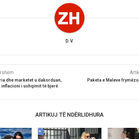
D. V.
parshëm
Arti
ria dhe marketet u dakorduan,
Paketa e Maleve frymëzo
inflacioni i ushqimit të bjerë
ARTIKUJ TË NDËRLIDHURA