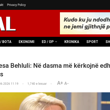
akt
Privacy Policy
/ BOTA
EKONOMI
ED / OP
KRONIKA
SPORT
S
esa Behluli: Në dasma më kërkojnë ed
es
A+
A-
06.2026 11:19
1,740
e lexuar