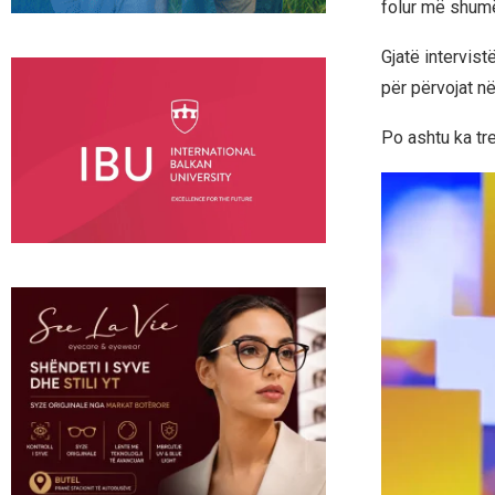
folur më shumë
Gjatë intervist
për përvojat n
Po ashtu ka tr