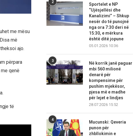
2
Sportelet e NP
“Ujësjellësi dhe
Kanalizimi” – Shkup
nesër do të punojnë
nga ora 7:30 deri në
duhet me mësu
15:30, e mërkura
është ditë jopune
 Disa më
05.01.2026 10:36
theksoi ajo.
3
kam përpara
Në korrik janë paguar
mbi 560 milionë
et me qenë
denarë për
kompensime për
pushim mjekësor,
pjesa më e madhe
a.
për lejet e lindjes
28.07.2026 15:52
ngje të
4
Mucunski: Qeveria
punon për
zhbllokimin e