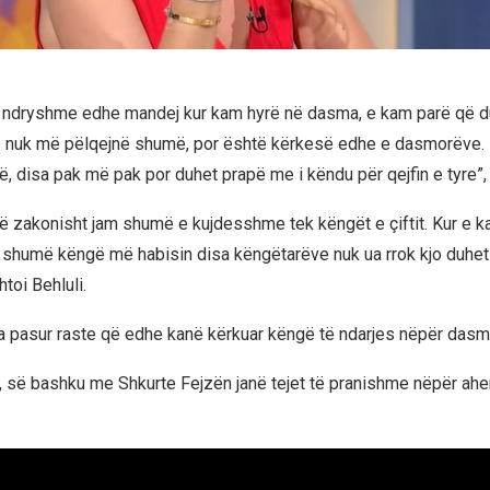
ë ndryshme edhe mandej kur kam hyrë në dasma, e kam parë që 
 nuk më pëlqejnë shumë, por është kërkesë edhe e dasmorëve.
, disa pak më pak por duhet prapë me i këndu për qejfin e tyre”, 
Unë zakonisht jam shumë e kujdesshme tek këngët e çiftit. Kur e 
hi, shumë këngë më habisin disa këngëtarëve nuk ua rrok kjo duh
htoi Behluli.
a pasur raste që edhe kanë kërkuar këngë të ndarjes nëpër dasm
ë, së bashku me Shkurte Fejzën janë tejet të pranishme nëpër ahe