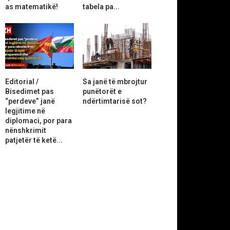
as matematikë!
tabela pa...
Editorial /
Sa janë të mbrojtur
Bisedimet pas
punëtorët e
“perdeve” janë
ndërtimtarisë sot?
legjitime në
diplomaci, por para
nënshkrimit
patjetër të ketë...