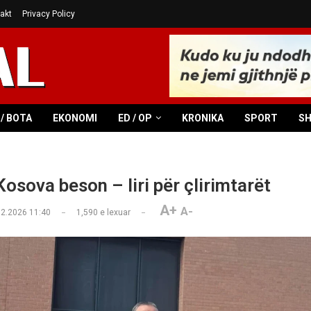
akt
Privacy Policy
/ BOTA
EKONOMI
ED / OP
KRONIKA
SPORT
S
osova beson – liri për çlirimtarët
A+
A-
02.2026 11:40
1,590
e lexuar