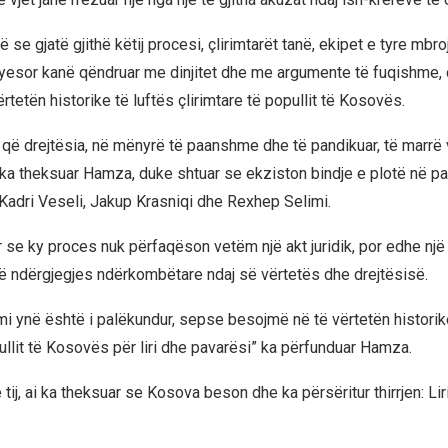
se gjatë gjithë këtij procesi, çlirimtarët tanë, ekipet e tyre mbr
yesor kanë qëndruar me dinjitet dhe me argumente të fuqishme,
tetën historike të luftës çlirimtare të popullit të Kosovës.
 që drejtësia, në mënyrë të paanshme dhe të pandikuar, të marrë 
 ka theksuar Hamza, duke shtuar se ekziston bindje e plotë në pa
Kadri Veseli, Jakup Krasniqi dhe Rexhep Selimi.
r se ky proces nuk përfaqëson vetëm një akt juridik, por edhe një
 ndërgjegjes ndërkombëtare ndaj së vërtetës dhe drejtësisë.
mi ynë është i palëkundur, sepse besojmë në të vërtetën historik
ullit të Kosovës për liri dhe pavarësi” ka përfunduar Hamza.
ij, ai ka theksuar se Kosova beson dhe ka përsëritur thirrjen: Lir