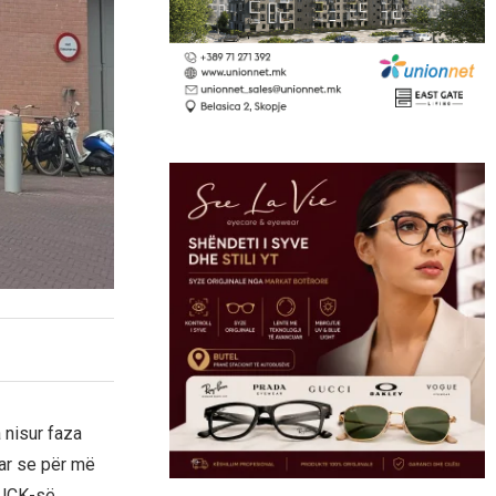
 nisur faza
ar se për më
 UÇK-së.