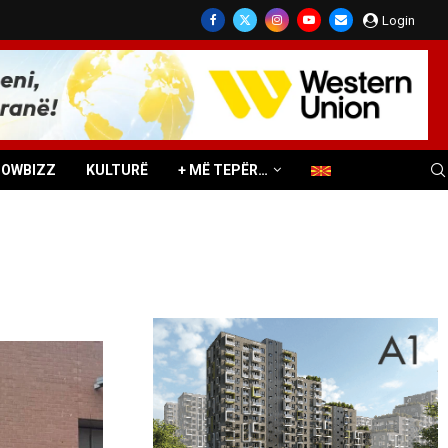
Login
HOWBIZZ
KULTURË
+ MË TEPËR…