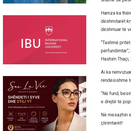
Hamza ka thënë 
dëshmitarët kr
dëshmuar të vër
“Tashmë pritet
përfundimtar”,
Hashim Thaçi, 
Ai ka nënvizua
rëndësishme të
“Në fund, besi
e drejtë të pop
Në mesazhin e t
çlirimtarët!