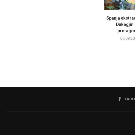
Spanja ekstra
Dukagjin 
protagoni
06.08.20
FACE