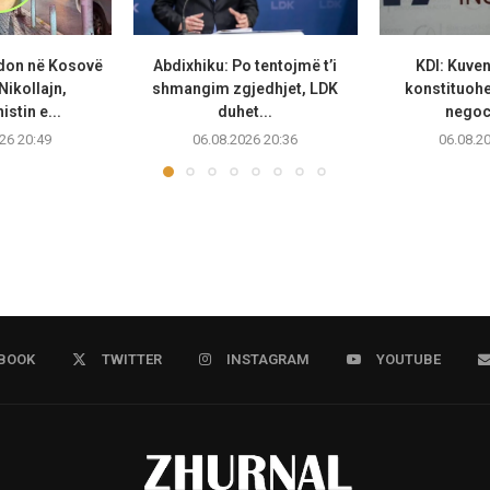
don në Kosovë
Abdixhiku: Po tentojmë t’i
KDI: Kuven
Nikollajn,
shmangim zgjedhjet, LDK
konstituohe
stin e...
duhet...
negoci
26 20:49
06.08.2026 20:36
06.08.2
BOOK
TWITTER
INSTAGRAM
YOUTUBE