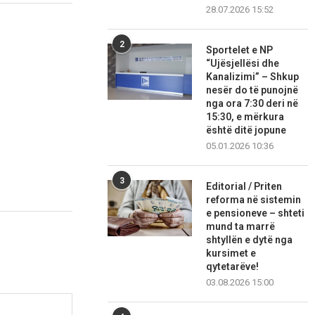
28.07.2026 15:52
2
Sportelet e NP
“Ujësjellësi dhe
Kanalizimi” – Shkup
nesër do të punojnë
nga ora 7:30 deri në
15:30, e mërkura
është ditë jopune
05.01.2026 10:36
3
Editorial / Priten
reforma në sistemin
e pensioneve – shteti
mund ta marrë
shtyllën e dytë nga
kursimet e
qytetarëve!
03.08.2026 15:00