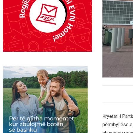
Kryetari i Par
përmbyllëse e 
shumë se pesë v