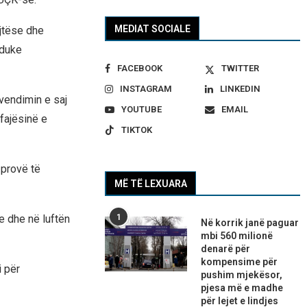
MEDIAT SOCIALE
ojtëse dhe
 duke
FACEBOOK
TWITTER
INSTAGRAM
LINKEDIN
vendimin e saj
YOUTUBE
EMAIL
fajësinë e
TIKTOK
 provë të
MË TË LEXUARA
1
e dhe në luftën
Në korrik janë paguar
mbi 560 milionë
denarë për
kompensime për
i për
pushim mjekësor,
pjesa më e madhe
për lejet e lindjes