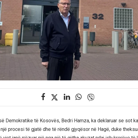
tisë Demokratike të Kosovës, Bedri Hamza, ka deklaruar se sot ka
një procesi të gjatë dhe të rëndë gjyqësor në Hagë, duke theksu
jet janë rrëzuar një nga një të gjitha akuzat ndaj ish-krerëve të