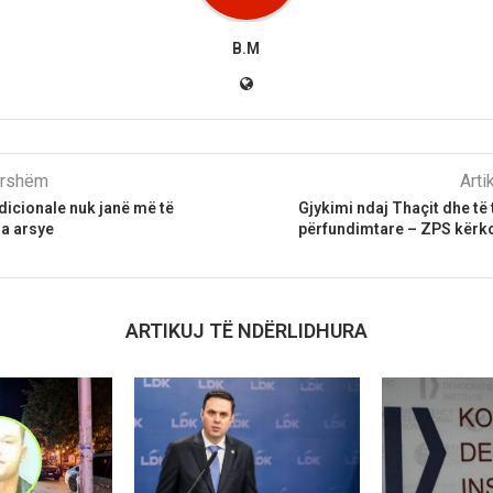
B.M
parshëm
Arti
adicionale nuk janë më të
Gjykimi ndaj Thaçit dhe të 
sa arsye
përfundimtare – ZPS kërko
ARTIKUJ TË NDËRLIDHURA