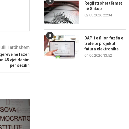
4
Regjistrohet tërmet
në Shkup
02.08.2026 22:34
5
DAP-i e fillon fazën e
tretë të projektit
kulli i ardhshëm
fatura elektronike
tjerëve në fazën
04.06.2026 13:52
n 45 vjet dënim
për secilin