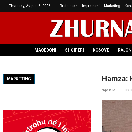
Thursday, August 6, 2026
Rreth nesh
Impresumi
Marketing
Kont
MAQEDONI
SHQIPËRI
KOSOVË
RAJON 
Hamza: K
MARKETING
Nga
B.M
09.