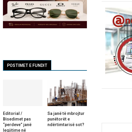
POSTIMET E FUNDIT
Editorial /
Sa janë të mbrojtur
Bisedimet pas
punëtorët e
“perdeve” janë
ndërtimtarisë sot?
legjitime në