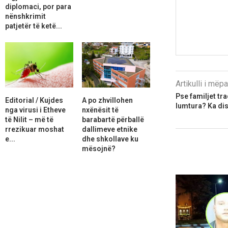
diplomaci, por para
nënshkrimit
patjetër të ketë...
Artikulli i më
Pse familjet tr
Editorial / Kujdes
A po zhvillohen
lumtura? Ka di
nga virusi i Etheve
nxënësit të
të Nilit – më të
barabartë përballë
rrezikuar moshat
dallimeve etnike
e...
dhe shkollave ku
mësojnë?