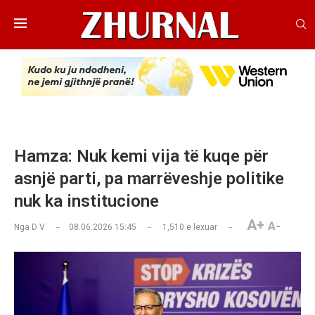
Hamza: Nuk kemi vija të kuqe për
asnjë parti, pa marrëveshje politike
nuk ka institucione
A+
A-
Nga
D V
08.06.2026 15:45
1,510
e lexuar