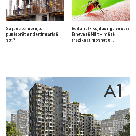
Sa janë të mbrojtur
Editorial / Kujdes nga virusi i
punëtorët e ndërtimtarisë
Etheve të Nilit – më të
sot?
rrezikuar moshat e...