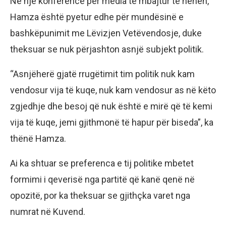
Në një konferencë për media të mbajtur të hënën,
Hamza është pyetur edhe për mundësinë e
bashkëpunimit me Lëvizjen Vetëvendosje, duke
theksuar se nuk përjashton asnjë subjekt politik.
“Asnjëherë gjatë rrugëtimit tim politik nuk kam
vendosur vija të kuqe, nuk kam vendosur as në këto
zgjedhje dhe besoj që nuk është e mirë që të kemi
vija të kuqe, jemi gjithmonë të hapur për biseda”, ka
thënë Hamza.
Ai ka shtuar se preferenca e tij politike mbetet
formimi i qeverisë nga partitë që kanë qenë në
opozitë, por ka theksuar se gjithçka varet nga
numrat në Kuvend.