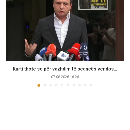
Kurti thotë se për vazhdim të seancës vendos...
07.08.2026 16:26