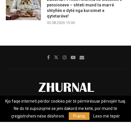
pensioneve – shteti mund ta marrë
shtyllën e dytë nga kursimet e
qytetarëve!
03.08.2026 15:00
Kjo faqe interneti përdor cookies për të përmirësuar përvojën tuaj.
Rreth nesh
Impresumi
Marketing
Kontakt
Ne do të supozojmë se jeni dakord me këtë, por mund të
Privacy Policy
çregjistroheni nëse dëshironi.
Pranoj
Lexo më tepër
Zhurnal.mk është Agjenci e Lajmeve e pavarur, e themeluar në vitin
2009, që e mbulon Maqedoninë, Kosovën, Shqipërinë edhe lajmet