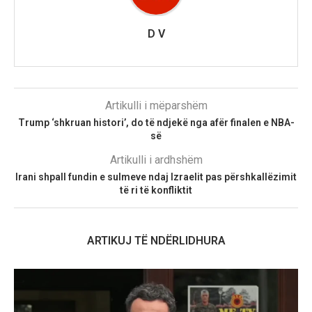
D V
Artikulli i mëparshëm
Trump ‘shkruan histori’, do të ndjekë nga afër finalen e NBA-
së
Artikulli i ardhshëm
Irani shpall fundin e sulmeve ndaj Izraelit pas përshkallëzimit
të ri të konfliktit
ARTIKUJ TË NDËRLIDHURA