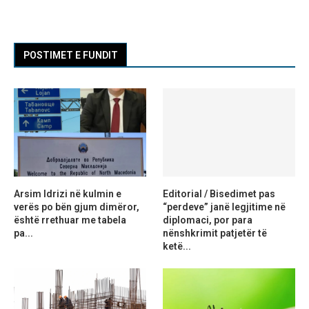
POSTIMET E FUNDIT
Arsim Idrizi në kulmin e
Editorial / Bisedimet pas
verës po bën gjum dimëror,
“perdeve” janë legjitime në
është rrethuar me tabela
diplomaci, por para
pa...
nënshkrimit patjetër të
ketë...