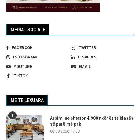
MEDIAT SOCIALE
FACEBOOK
TWITTER
INSTAGRAM
LINKEDIN
YOUTUBE
EMAIL
TIKTOK
MË TË LEXUARA
1
Arsim, në shtator 4.900 nxënës të klasës
së parë më pak
06.08.2026 17:33