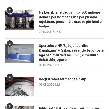
2
Në korrik janë paguar mbi 560 milionë
denarë për kompensime për pushim
mjekësor, pjesa më e madhe për lejet e
lindjes
28.07.2026 15:52
3
Sportelet e NP “Ujësjellësi dhe
Kanalizimi” – Shkup nesër do të punojnë
nga ora 7:30 deri në 15:30, e mërkura
është ditë jopune
05.01.2026 10:36
4
Regjistrohet tërmet në Shkup
02.08.2026 22:34
5
Editorial / Priten reforma në sistemin e