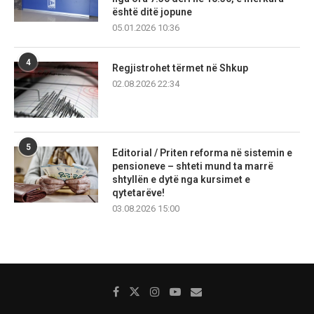
është ditë jopune
05.01.2026 10:36
4
Regjistrohet tërmet në Shkup
02.08.2026 22:34
5
Editorial / Priten reforma në sistemin e
pensioneve – shteti mund ta marrë
shtyllën e dytë nga kursimet e
qytetarëve!
03.08.2026 15:00