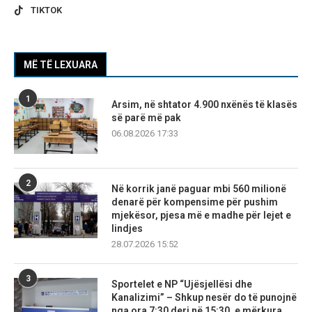
TIKTOK
MË TË LEXUARA
1
Arsim, në shtator 4.900 nxënës të klasës
së parë më pak
06.08.2026 17:33
2
Në korrik janë paguar mbi 560 milionë
denarë për kompensime për pushim
mjekësor, pjesa më e madhe për lejet e
lindjes
28.07.2026 15:52
3
Sportelet e NP “Ujësjellësi dhe
Kanalizimi” – Shkup nesër do të punojnë
nga ora 7:30 deri në 15:30, e mërkura