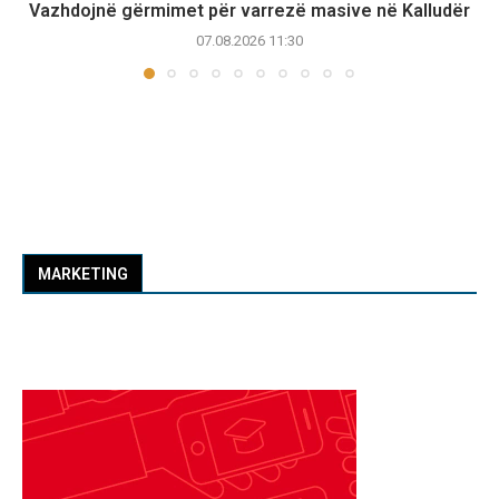
Vazhdojnë gërmimet për varrezë masive në Kalludër
07.08.2026 11:30
MARKETING