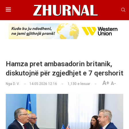
Hamza pret ambasadorin britanik,
diskutojnë për zgjedhjet e 7 qershorit
A+
A-
Nga
D. V.
14.05.2026 12:16
1,130
e lexuar