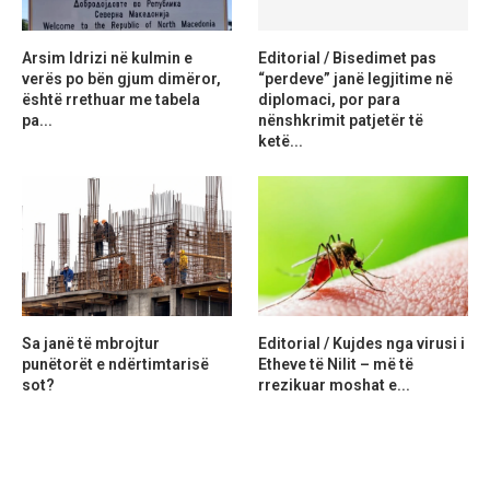
Arsim Idrizi në kulmin e
Editorial / Bisedimet pas
verës po bën gjum dimëror,
“perdeve” janë legjitime në
është rrethuar me tabela
diplomaci, por para
pa...
nënshkrimit patjetër të
ketë...
Sa janë të mbrojtur
Editorial / Kujdes nga virusi i
punëtorët e ndërtimtarisë
Etheve të Nilit – më të
sot?
rrezikuar moshat e...