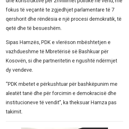
dhe konstruktive për zhvillimet politike në vend, me
fokus të veçantë te zgjedhjet parlamentare të 7
qershorit dhe rëndësia e një procesi demokratik, të
qetë dhe të besueshëm.
Sipas Hamzës, PDK e vlerëson mbështetjen e
vazhdueshme të Mbretërisë së Bashkuar për
Kosovën, si dhe partneritetin e ngushtë ndërmjet
dy vendeve.
“PDK mbetet e përkushtuar për bashkëpunim me
aleatët tanë dhe për forcimin e demokracisë dhe
institucioneve të vendit”, ka theksuar Hamza pas
takimit.