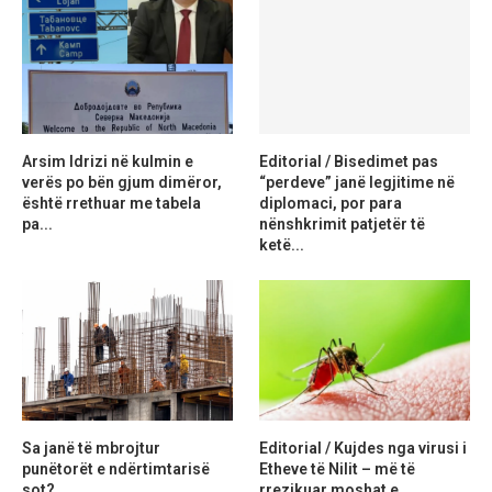
Arsim Idrizi në kulmin e
Editorial / Bisedimet pas
verës po bën gjum dimëror,
“perdeve” janë legjitime në
është rrethuar me tabela
diplomaci, por para
pa...
nënshkrimit patjetër të
ketë...
Sa janë të mbrojtur
Editorial / Kujdes nga virusi i
punëtorët e ndërtimtarisë
Etheve të Nilit – më të
sot?
rrezikuar moshat e...