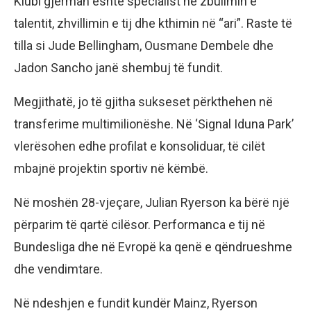
Klubi gjerman është specialist në zbulimin e
talentit, zhvillimin e tij dhe kthimin në “ari”. Raste të
tilla si Jude Bellingham, Ousmane Dembele dhe
Jadon Sancho janë shembuj të fundit.
Megjithatë, jo të gjitha sukseset përkthehen në
transferime multimilionëshe. Në ‘Signal Iduna Park’
vlerësohen edhe profilat e konsoliduar, të cilët
mbajnë projektin sportiv në këmbë.
Në moshën 28-vjeçare, Julian Ryerson ka bërë një
përparim të qartë cilësor. Performanca e tij në
Bundesliga dhe në Evropë ka qenë e qëndrueshme
dhe vendimtare.
Në ndeshjen e fundit kundër Mainz, Ryerson