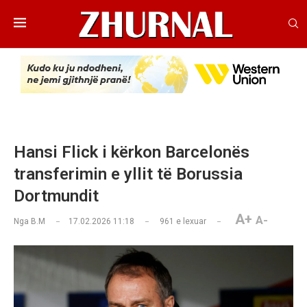
Hansi Flick i kërkon Barcelonës
transferimin e yllit të Borussia
Dortmundit
A+
A-
Nga
B.M
17.02.2026 11:18
961
e lexuar