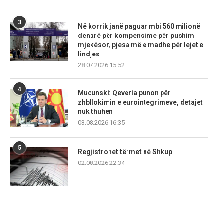
3
Në korrik janë paguar mbi 560 milionë
denarë për kompensime për pushim
mjekësor, pjesa më e madhe për lejet e
lindjes
28.07.2026 15:52
4
Mucunski: Qeveria punon për
zhbllokimin e eurointegrimeve, detajet
nuk thuhen
03.08.2026 16:35
5
Regjistrohet tërmet në Shkup
02.08.2026 22:34