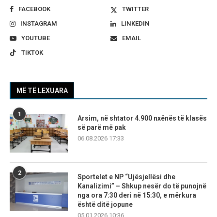
FACEBOOK
TWITTER
INSTAGRAM
LINKEDIN
YOUTUBE
EMAIL
TIKTOK
MË TË LEXUARA
1
Arsim, në shtator 4.900 nxënës të klasës
së parë më pak
06.08.2026 17:33
2
Sportelet e NP “Ujësjellësi dhe
Kanalizimi” – Shkup nesër do të punojnë
nga ora 7:30 deri në 15:30, e mërkura
është ditë jopune
05.01.2026 10:36