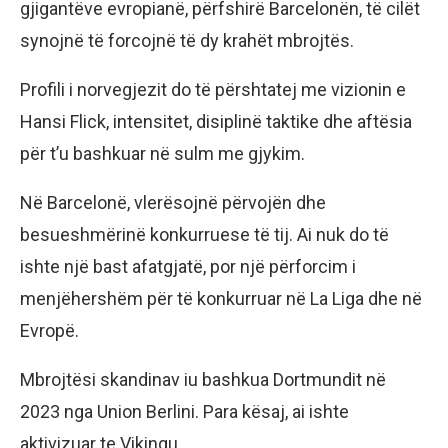
gjigantëve evropianë, përfshirë Barcelonën, të cilët
synojnë të forcojnë të dy krahët mbrojtës.
Profili i norvegjezit do të përshtatej me vizionin e
Hansi Flick, intensitet, disiplinë taktike dhe aftësia
për t’u bashkuar në sulm me gjykim.
Në Barcelonë, vlerësojnë përvojën dhe
besueshmërinë konkurruese të tij. Ai nuk do të
ishte një bast afatgjatë, por një përforcim i
menjëhershëm për të konkurruar në La Liga dhe në
Evropë.
Mbrojtësi skandinav iu bashkua Dortmundit në
2023 nga Union Berlini. Para kësaj, ai ishte
aktivizuar te Vikingu.