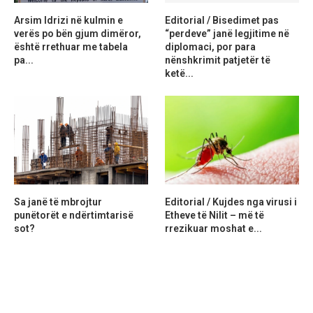
Arsim Idrizi në kulmin e
Editorial / Bisedimet pas
verës po bën gjum dimëror,
“perdeve” janë legjitime në
është rrethuar me tabela
diplomaci, por para
pa...
nënshkrimit patjetër të
ketë...
Sa janë të mbrojtur
Editorial / Kujdes nga virusi i
punëtorët e ndërtimtarisë
Etheve të Nilit – më të
sot?
rrezikuar moshat e...