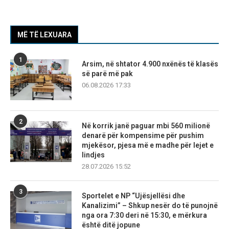
MË TË LEXUARA
1
Arsim, në shtator 4.900 nxënës të klasës
së parë më pak
06.08.2026 17:33
2
Në korrik janë paguar mbi 560 milionë
denarë për kompensime për pushim
mjekësor, pjesa më e madhe për lejet e
lindjes
28.07.2026 15:52
3
Sportelet e NP “Ujësjellësi dhe
Kanalizimi” – Shkup nesër do të punojnë
nga ora 7:30 deri në 15:30, e mërkura
është ditë jopune