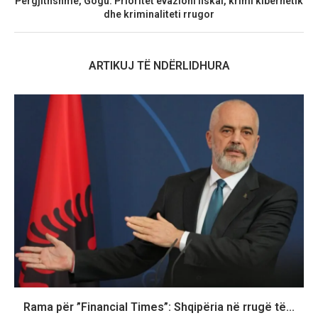
Përgjithshme, Gogu: Prioritet evazioni fiskal, krimi kibernetik
dhe kriminaliteti rrugor
ARTIKUJ TË NDËRLIDHURA
Rama për ”Financial Times”: Shqipëria në rrugë të...