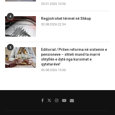
05.01.2026 10:36
4
Regjistrohet tërmet në Shkup
02.08.2026 22:34
5
Editorial / Priten reforma në sistemin e
pensioneve – shteti mund ta marrë
shtyllën e dytë nga kursimet e
qytetarëve!
03.08.2026 15:00