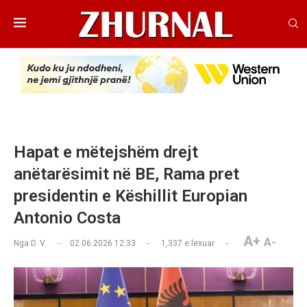
Hapat e mëtejshëm drejt
anëtarësimit në BE, Rama pret
presidentin e Këshillit Europian
Antonio Costa
A+
A-
Nga
D. V.
02.06.2026 12:33
1,337
e lexuar