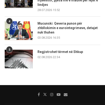
mjekësor, pjesa më e madhe për lejet e
lindjes
28.07.2026 15:52
4
Mucunski: Qeveria punon për
zhbllokimin e eurointegrimeve, detajet
nuk thuhen
03.08.2026 16:35
5
Regjistrohet tërmet në Shkup
02.08.2026 22:34