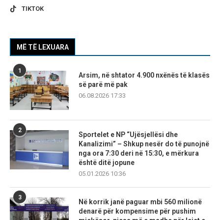
TIKTOK
MË TË LEXUARA
1
Arsim, në shtator 4.900 nxënës të klasës
së parë më pak
06.08.2026 17:33
2
Sportelet e NP “Ujësjellësi dhe
Kanalizimi” – Shkup nesër do të punojnë
nga ora 7:30 deri në 15:30, e mërkura
është ditë jopune
05.01.2026 10:36
3
Në korrik janë paguar mbi 560 milionë
denarë për kompensime për pushim