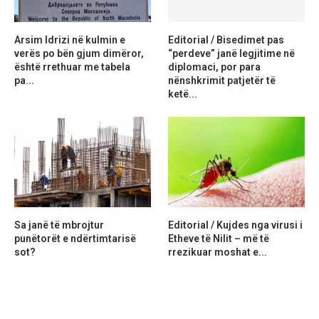
Arsim Idrizi në kulmin e
Editorial / Bisedimet pas
verës po bën gjum dimëror,
“perdeve” janë legjitime në
është rrethuar me tabela
diplomaci, por para
pa...
nënshkrimit patjetër të
ketë...
Sa janë të mbrojtur
Editorial / Kujdes nga virusi i
punëtorët e ndërtimtarisë
Etheve të Nilit – më të
sot?
rrezikuar moshat e...