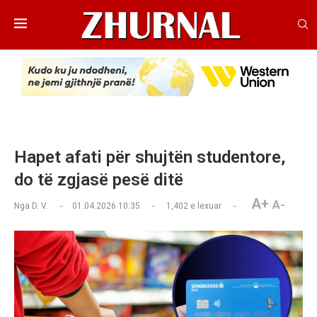
Hapet afati për shujtën studentore,
do të zgjasë pesë ditë
A+
A-
Nga
D. V.
01.04.2026 10:35
1,402
e lexuar