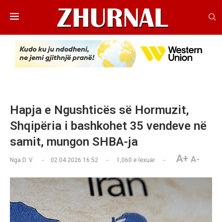
Hapja e Ngushticës së Hormuzit,
Shqipëria i bashkohet 35 vendeve në
samit, mungon SHBA-ja
A+
A-
Nga
D. V.
02.04.2026 16:52
1,060
e lexuar