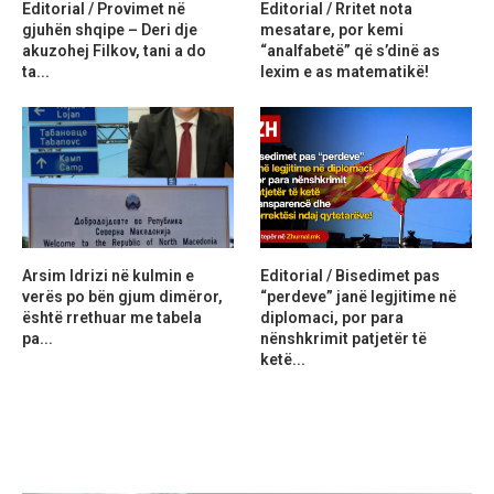
Editorial / Provimet në
Editorial / Rritet nota
gjuhën shqipe – Deri dje
mesatare, por kemi
akuzohej Filkov, tani a do
“analfabetë” që s’dinë as
ta...
lexim e as matematikë!
Arsim Idrizi në kulmin e
Editorial / Bisedimet pas
verës po bën gjum dimëror,
“perdeve” janë legjitime në
është rrethuar me tabela
diplomaci, por para
pa...
nënshkrimit patjetër të
ketë...