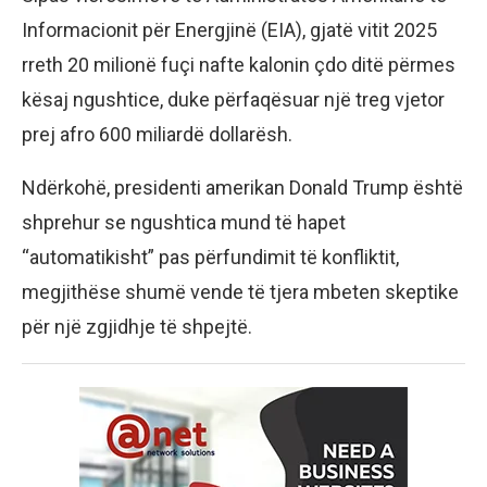
Informacionit për Energjinë (EIA), gjatë vitit 2025
rreth 20 milionë fuçi nafte kalonin çdo ditë përmes
kësaj ngushtice, duke përfaqësuar një treg vjetor
prej afro 600 miliardë dollarësh.
Ndërkohë, presidenti amerikan Donald Trump është
shprehur se ngushtica mund të hapet
“automatikisht” pas përfundimit të konfliktit,
megjithëse shumë vende të tjera mbeten skeptike
për një zgjidhje të shpejtë.