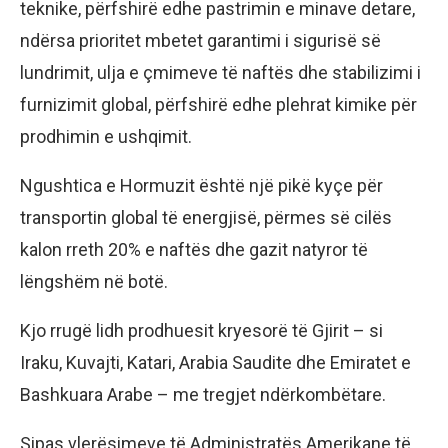
teknike, përfshirë edhe pastrimin e minave detare,
ndërsa prioritet mbetet garantimi i sigurisë së
lundrimit, ulja e çmimeve të naftës dhe stabilizimi i
furnizimit global, përfshirë edhe plehrat kimike për
prodhimin e ushqimit.
Ngushtica e Hormuzit është një pikë kyçe për
transportin global të energjisë, përmes së cilës
kalon rreth 20% e naftës dhe gazit natyror të
lëngshëm në botë.
Kjo rrugë lidh prodhuesit kryesorë të Gjirit – si
Iraku, Kuvajti, Katari, Arabia Saudite dhe Emiratet e
Bashkuara Arabe – me tregjet ndërkombëtare.
Sipas vlerësimeve të Administratës Amerikane të