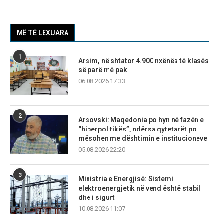
MË TË LEXUARA
1
Arsim, në shtator 4.900 nxënës të klasës
së parë më pak
06.08.2026 17:33
2
Arsovski: Maqedonia po hyn në fazën e
“hiperpolitikës”, ndërsa qytetarët po
mësohen me dështimin e institucioneve
05.08.2026 22:20
3
Ministria e Energjisë: Sistemi
elektroenergjetik në vend është stabil
dhe i sigurt
10.08.2026 11:07