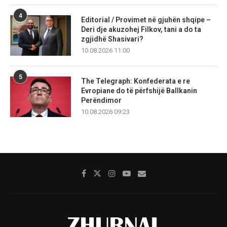
4
Editorial / Provimet në gjuhën shqipe –
Deri dje akuzohej Filkov, tani a do ta
zgjidhë Shasivari?
10.08.2026 11:00
5
The Telegraph: Konfederata e re
Evropiane do të përfshijë Ballkanin
Perëndimor
10.08.2026 09:23