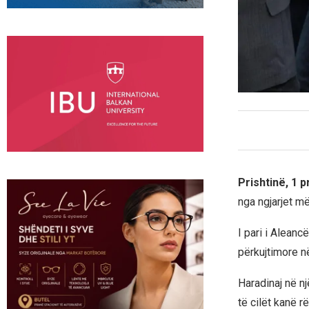
Prishtinë, 1 p
nga ngjarjet më
I pari i Alean
përkujtimore n
Haradinaj në nj
të cilët kanë rë