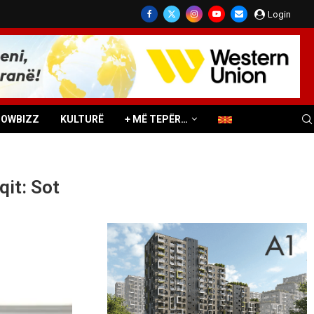
Login
HOWBIZZ
KULTURË
+ MË TEPËR…
qit: Sot