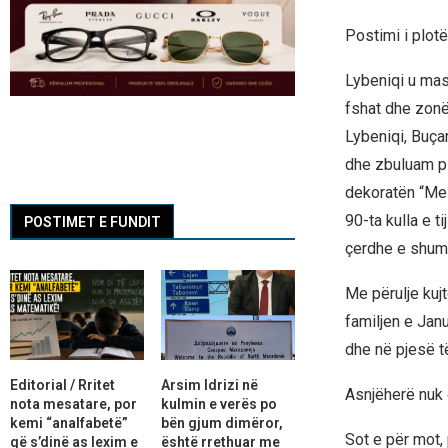
Postimi i plotë
Lybeniqi u mas
fshat dhe zonë
Lybeniqi, Buçan
dhe zbuluam pll
dekoratën “Me 
90-ta kulla e 
POSTIMET E FUNDIT
çerdhe e shumë
Me përulje kuj
familjen e Jan
dhe në pjesë të 
Editorial / Rritet
Arsim Idrizi në
Asnjëherë nuk d
nota mesatare, por
kulmin e verës po
kemi “analfabetë”
bën gjum dimëror,
Sot e për mot, 
që s’dinë as lexim e
është rrethuar me