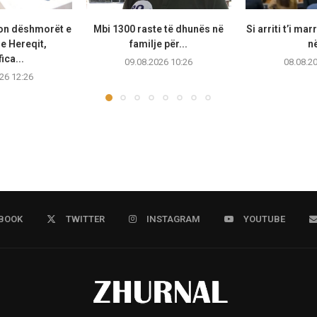
on dëshmorët e
Mbi 1300 raste të dhunës në
Si arriti t’i ma
 e Hereqit,
familje për...
në
ica...
09.08.2026 10:26
08.08.2
26 12:26
BOOK
TWITTER
INSTAGRAM
YOUTUBE