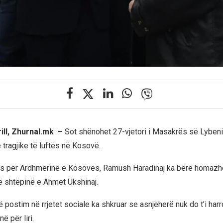
rill, Zhurnal.mk –
Sot shënohet 27-vjetori i Masakrës së Lybeniq
 tragjike të luftës në Kosovë.
cës për Ardhmërinë e Kosovës, Ramush Haradinaj ka bërë homazhe
ë shtëpinë e Ahmet Ukshinaj.
ë postim në rrjetet sociale ka shkruar se asnjëherë nuk do t’i harr
në për liri.