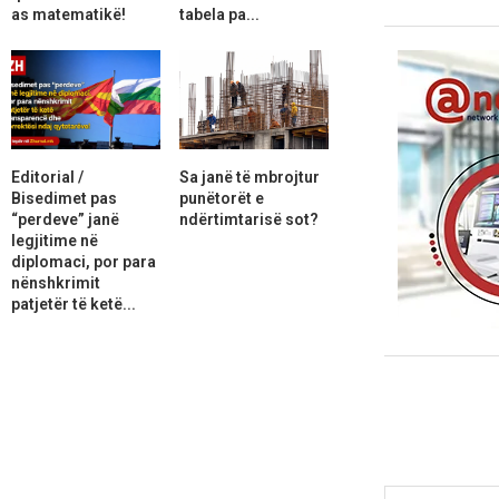
as matematikë!
tabela pa...
Editorial /
Sa janë të mbrojtur
Bisedimet pas
punëtorët e
“perdeve” janë
ndërtimtarisë sot?
legjitime në
diplomaci, por para
nënshkrimit
patjetër të ketë...