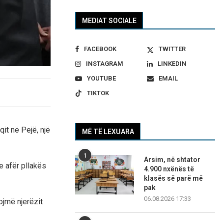
MEDIAT SOCIALE
FACEBOOK
TWITTER
INSTAGRAM
LINKEDIN
YOUTUBE
EMAIL
TIKTOK
it në Pejë, një
MË TË LEXUARA
1
Arsim, në shtator
 afër pllakës
4.900 nxënës të
klasës së parë më
pak
06.08.2026 17:33
ojmë njerëzit