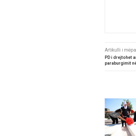
Artikulli i më
PD i drejtohet 
paraburgimit në