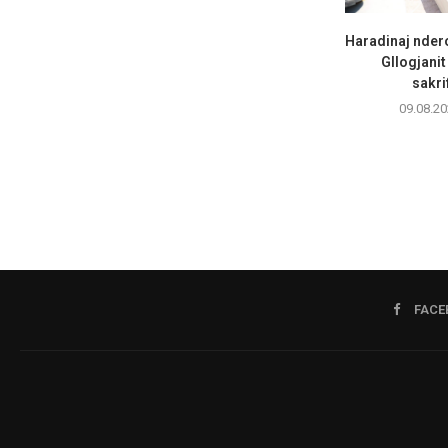
Haradinaj nder
Gllogjanit
sakrif
09.08.20
FACE