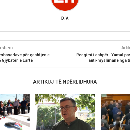
D. V.
parshëm
Arti
ambasadave për çështjen e
Reagimi i ashpër i Yamal pas
 Gjykatën e Lartë
anti-myslimane nga t
ARTIKUJ TË NDËRLIDHURA