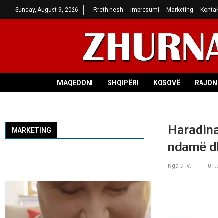
Sunday, August 9, 2026
Rreth nesh
Impresumi
Marketing
Kontak
MAQEDONI
SHQIPËRI
KOSOVË
RAJON 
Haradina
MARKETING
ndamë dh
Nga
D. V.
01.