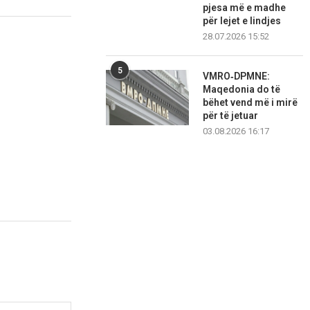
pjesa më e madhe
për lejet e lindjes
28.07.2026 15:52
5
VMRO‑DPMNE:
Maqedonia do të
bëhet vend më i mirë
për të jetuar
03.08.2026 16:17