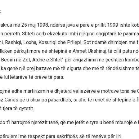
:
akrua më 25 maj 1998, ndërsa java e parë e prillit 1999 ishte k
n përreth. Shteti serb ekzekutoi mbi njëqind shqiptarë të paarm
i, Rashiqi, Loxha, Kosuriqi dhe Prilepi. Sot ndamë dhimbjen me fa
akën përkujtimore në shtëpinë e Ahmet Ukshinaj, të cilit pata nder
Besim në Zot, Atdhe e Shtet” për angazhimin në çështjen kombët
tij ka qenë një prej bazave më të sigurta dhe më të rëndësishme 
 luftëtarëve të orëve të para.
tojmë edhe martirizimin e dhjetëra vëllezërve e motrave tona në 
uz Canës që u shua pa pasardhës, si dhe të rënët në shtëpinë e f
tjera të qytetit.
o t’i harrojmë njerëzit tanë, që me jetët e tyre u bënë mburojë e 
përulemi me respekt para sakrificës së të rënëve për liri.