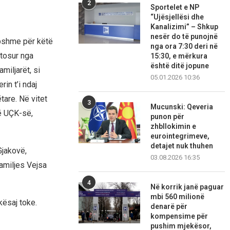
2
Sportelet e NP
“Ujësjellësi dhe
Kanalizimi” – Shkup
nesër do të punojnë
obshme për këtë
nga ora 7:30 deri në
atosur nga
15:30, e mërkura
është ditë jopune
miljarët, si
05.01.2026 10:36
in t’i ndaj
are. Në vitet
3
Mucunski: Qeveria
të UÇK-së,
punon për
zhbllokimin e
eurointegrimeve,
detajet nuk thuhen
Gjakovë,
03.08.2026 16:35
amiljes Vejsa
4
Në korrik janë paguar
mbi 560 milionë
kësaj toke.
denarë për
kompensime për
pushim mjekësor,