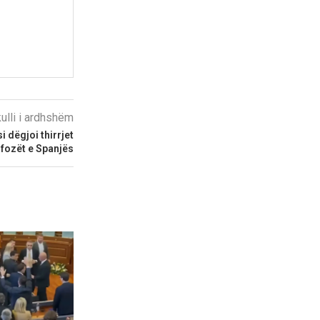
kulli i ardhshëm
i dëgjoi thirrjet
ifozët e Spanjës