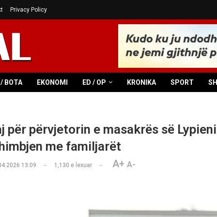
t
Privacy Policy
/ BOTA
EKONOMI
ED / OP
KRONIKA
SPORT
S
j për përvjetorin e masakrës së Lypieni
imbjen me familjarët
A+
A-
04.2026 13:09
1,130
e lexuar