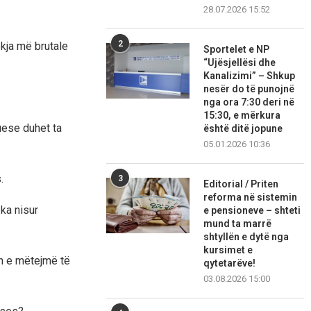
28.07.2026 15:52
2
kja më brutale
Sportelet e NP
“Ujësjellësi dhe
Kanalizimi” – Shkup
nesër do të punojnë
nga ora 7:30 deri në
15:30, e mërkura
uese duhet ta
është ditë jopune
05.01.2026 10:36
.
3
Editorial / Priten
reforma në sistemin
ka nisur
e pensioneve – shteti
mund ta marrë
shtyllën e dytë nga
kursimet e
n e mëtejmë të
qytetarëve!
03.08.2026 15:00