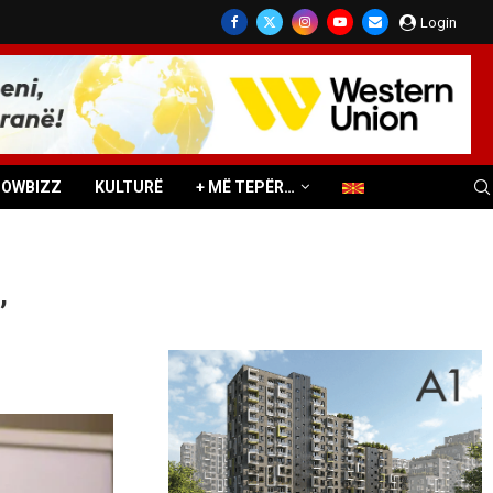
Login
HOWBIZZ
KULTURË
+ MË TEPËR…
,