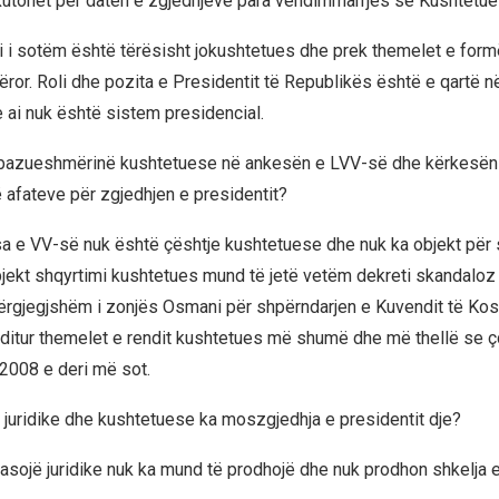
kutohet për datën e zgjedhjeve para vendimmarrjes së Kushtetu
i i sotëm është tërësisht jokushtetues dhe prek themelet e for
tëror. Roli dhe pozita e Presidentit të Republikës është e qartë 
ai nuk është sistem presidencial.
ë bazueshmërinë kushtetuese në ankesën e LVV-së dhe kërkesën
afateve për zgjedhjen e presidentit?
a e VV-së nuk është çështje kushtetuese dhe nuk ka objekt për 
jekt shqyrtimi kushtetues mund të jetë vetëm dekreti skandaloz
apërgjegjshëm i zonjës Osmani për shpërndarjen e Kuvendit të K
nditur themelet e rendit kushtetues më shumë dhe më thellë se ç
 2008 e deri më sot.
 juridike dhe kushtetuese ka moszgjedhja e presidentit dje?
asojë juridike nuk ka mund të prodhojë dhe nuk prodhon shkelja e 