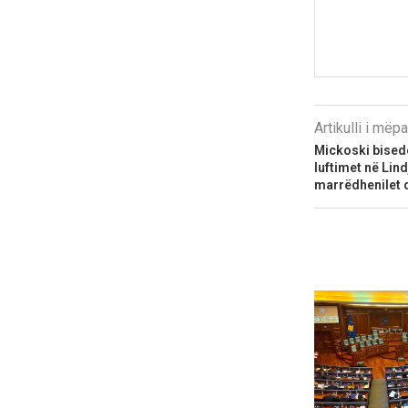
Artikulli i më
Mickoski bisedo
luftimet në Lin
marrëdhenilet 