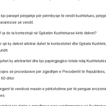
 kjo paraqet përpjekje për përmbysje të rendit kushtetues, përpje
pavarësisë së vendit.
-ja do ta kontestojë në Gjykatën Kushtetuese këtë dekret?
ër që ky dekret arbitrar duhet të kontestohet dhe Gjykata Kushtet
undit.
johet ky arbitraritet dhe kjo papërgjegjësi totale ndaj Kushtetutës
sjes së procedurave për zgjedhjen e Presidentit të Republikës, 
t 60-ditor.
urgjent të vendosë masën e përkohshme për të penguar erozioni
ues.