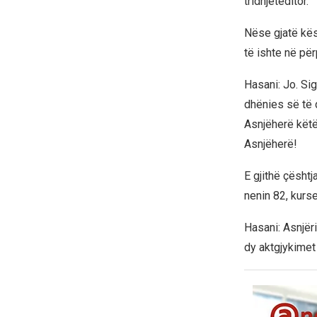
tridhjetëditor.
Nëse gjatë kësa
të ishte në pë
Hasani: Jo. Sig
dhënies së të 
Asnjëherë këtë 
Asnjëherë!
E gjithë çështj
nenin 82, kurse
Hasani: Asnjër
dy aktgjykimet