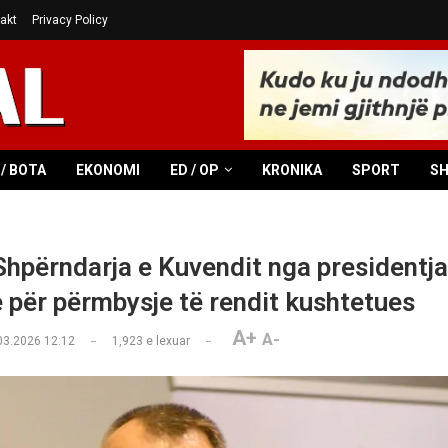
akt
Privacy Policy
/ BOTA
EKONOMI
ED / OP
KRONIKA
SPORT
S
Shpërndarja e Kuvendit nga presidentja
e për përmbysje të rendit kushtetues
A+
A-
03.2026 12:12
1,923
e lexuar