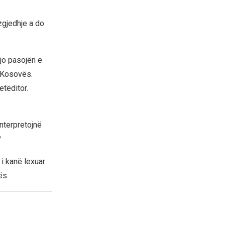
zgjedhje a do
 jo pasojën e
ë Kosovës.
etëditor.
interpretojnë
?
 i kanë lexuar
ës.