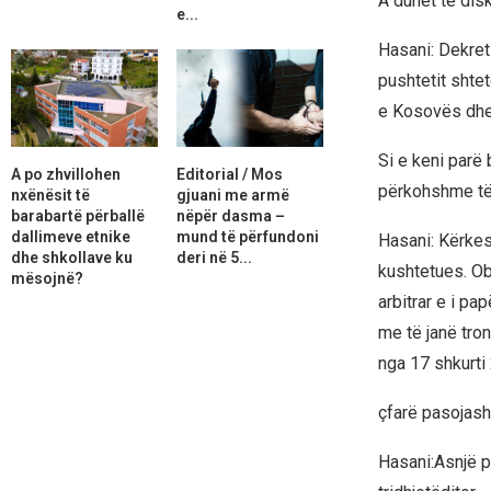
A duhet të dis
e...
Hasani: Dekret
pushtetit shte
e Kosovës dhe 
Si e keni par
A po zhvillohen
Editorial / Mos
përkohshme të 
nxënësit të
gjuani me armë
barabartë përballë
nëpër dasma –
dallimeve etnike
mund të përfundoni
Hasani: Kërkes
dhe shkollave ku
deri në 5...
kushtetues. Ob
mësojnë?
arbitrar e i p
me të janë tro
nga 17 shkurti
çfarë pasojash
Hasani:Asnjë p