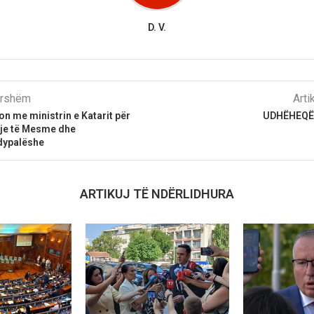
D. V.
parshëm
Arti
n me ministrin e Katarit për
UDHËHEQË
dje të Mesme dhe
dypalëshe
ARTIKUJ TË NDËRLIDHURA