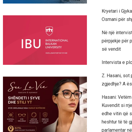
Kryetari i Gjy
Osmani për shp
Në një intervi
përpjekje për 
së vendit
Intervista e plo
Z. Hasani, sot
zgjedhje? A ës
Hasani: Vetëm k
Kuvendit si rrj
edhe vitin që s
heshtur të të g
parlamentar n