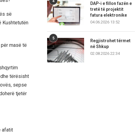
eses?
4
DAP-i e fillon fazën e
tretë të projektit
mës së
fatura elektronike
në Kushtetutën
04.06.2026 13:52
5
Regjistrohet tërmet
 për masë të
në Shkup
02.08.2026 22:34
shqyrtim
 dhe tërësisht
osovës, sepse
doherë tjetër
afatit