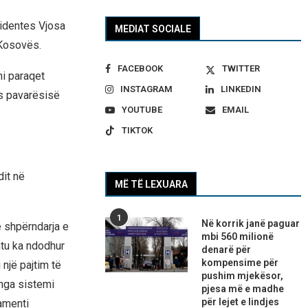
sidentes Vjosa
MEDIAT SOCIALE
 Kosovës.
FACEBOOK
TWITTER
ni paraqet
INSTAGRAM
LINKEDIN
as pavarësisë
YOUTUBE
EMAIL
TIKTOK
dit në
MË TË LEXUARA
1
Në korrik janë paguar
te shpërndarja e
mbi 560 milionë
htu ka ndodhur
denarë për
kompensime për
 një pajtim të
pushim mjekësor,
 nga sistemi
pjesa më e madhe
për lejet e lindjes
amenti