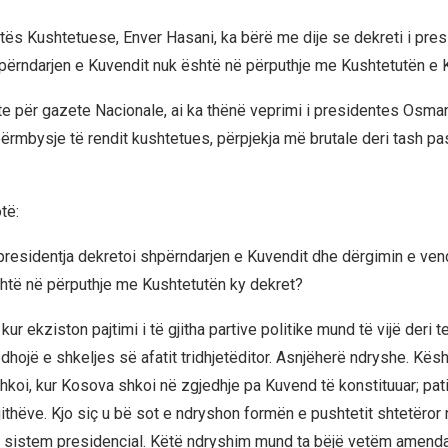
katës Kushtetuese, Enver Hasani, ka bërë me dije se dekreti i pre
ërndarjen e Kuvendit nuk është në përputhje me Kushtetutën e
ste për gazete Nacionale, ai ka thënë veprimi i presidentes Osma
përmbysje të rendit kushtetues, përpjekja më brutale deri tash p
të:
 presidentja dekretoi shpërndarjen e Kuvendit dhe dërgimin e ven
htë në përputhje me Kushtetutën ky dekret?
ur ekziston pajtimi i të gjitha partive politike mund të vijë deri 
edhojë e shkeljes së afatit tridhjetëditor. Asnjëherë ndryshe. Kës
hkoi, kur Kosova shkoi në zgjedhje pa Kuvend të konstituuar; pati
jithëve. Kjo siç u bë sot e ndryshon formën e pushtetit shtetëror
ë sistem presidencial. Këtë ndryshim mund ta bëjë vetëm amend