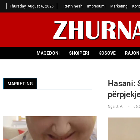
Thursday, August 6, 2026
Rreth nesh
Impresumi
Marketing
Kont
MAQEDONI
SHQIPËRI
KOSOVË
RAJON 
Hasani: 
MARKETING
përpjekj
Nga
D. V.
06.