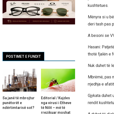
kushtetues.
Mënyra si u bë
deri tash pas 
A besoni se VV
Hasani: Patjet
thotë fjalën e f
POSTIMET E FUNDIT
Nuk duhet të le
Mbrëmë, pas ni
rrjedhja e afati
Gjykata duhet 
Sa janë të mbrojtur
Editorial / Kujdes
rendit kushtet
punëtorët e
nga virusi i Etheve
ndërtimtarisë sot?
të Nilit – më të
rrezikuar moshat