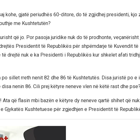
j kohe, gjatë periudhës 60-ditore, do të zgjidhej presidenti, kjo 
rputhje me Kushtetutën?
urisht që jo. Por pasoja juridike nuk do të prodhonte, veçanërisht
drejtës Presidentit të Republikës për shpërndarje të Kuvendit t
të drejtë nuk e ka Presidenti i Republikës kur shkelet afati tridhj
a po sillet rreth nenit 82 dhe 86 të Kushtetutës. Disa juristë po e 
 disa nenin 86. Cili prej këtyre neneve vlen në këtë rast dhe pse
i! Ata që flasin mbi bazën e këtyre dy neneve qartë shihet që nuk
 e Gjykatës Kushtetuese për zgjedhjen e Presidentit të Republik