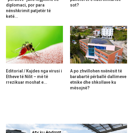
diplomaci, por para
sot?
nënshkrimit patjetër të
ketë...
Editorial / Kujdes nga virusi i
A po zhvillohen nxënësit të
Etheve të Nilit – më të
barabartë përballë dallimeve
rrezikuar moshat e...
etnike dhe shkollave ku
mësojnë?