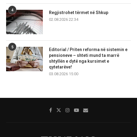
4
Regjistrohet tërmet në Shkup
02.08.2026 22:34
5
Editorial / Priten reforma në sistemin e
pensioneve – shteti mund ta marrë
shtyllën e dytë nga kursimet e
qytetarëve!
03.08.2026 15:00