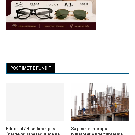
POSTIMET E FUNDIT
Editorial / Bisedimet pas
Sa janë të mbrojtur
“perdeve” janë legjitime në
punëtorët e ndërtimtarisë