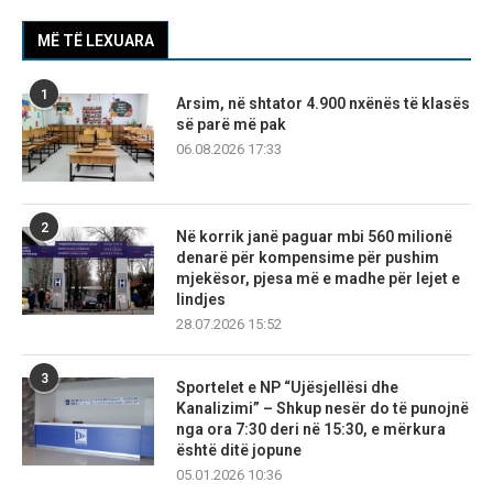
MË TË LEXUARA
1
Arsim, në shtator 4.900 nxënës të klasës
së parë më pak
06.08.2026 17:33
2
Në korrik janë paguar mbi 560 milionë
denarë për kompensime për pushim
mjekësor, pjesa më e madhe për lejet e
lindjes
28.07.2026 15:52
3
Sportelet e NP “Ujësjellësi dhe
Kanalizimi” – Shkup nesër do të punojnë
nga ora 7:30 deri në 15:30, e mërkura
është ditë jopune
05.01.2026 10:36