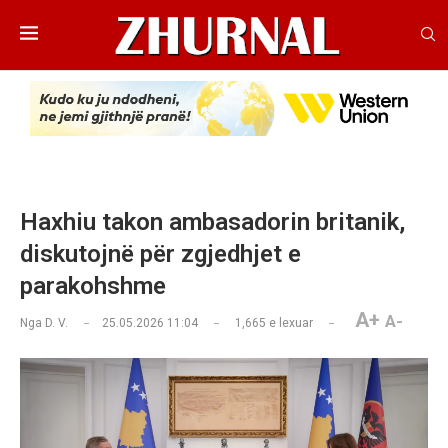
Haxhiu takon ambasadorin britanik,
diskutojnë për zgjedhjet e
parakohshme
A+
A-
Nga
D. V.
25.05.2026 11:04
1,665
e lexuar