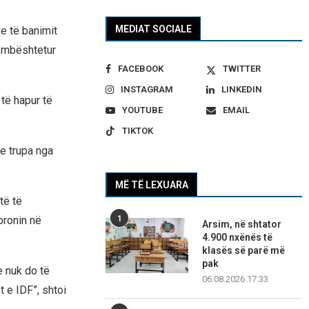
MEDIAT SOCIALE
e të banimit
 i mbështetur
FACEBOOK
TWITTER
INSTAGRAM
LINKEDIN
të hapur të
YOUTUBE
EMAIL
TIKTOK
te trupa nga
MË TË LEXUARA
të të
1
pronin në
Arsim, në shtator
4.900 nxënës të
klasës së parë më
pak
e nuk do të
06.08.2026 17:33
t e IDF”, shtoi