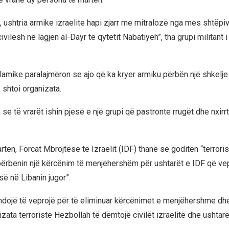
, ushtria armike izraelite hapi zjarr me mitralozë nga mes shtëpiv
 civilësh në lagjen al-Dayr të qytetit Nabatiyeh”, tha grupi militant
lamike paralajmëron se ajo që ka kryer armiku përbën një shkelje 
 shtoi organizata.
se të vrarët ishin pjesë e një grupi që pastronte rrugët dhe nxirr
tën, Forcat Mbrojtëse të Izraelit (IDF) thanë se goditën “terroris
ërbënin një kërcënim të menjëhershëm për ushtarët e IDF që ve
ë në Libanin jugor”.
hdojë të veprojë për të eliminuar kërcënimet e menjëhershme dh
izata terroriste Hezbollah të dëmtojë civilët izraelitë dhe ushtarë