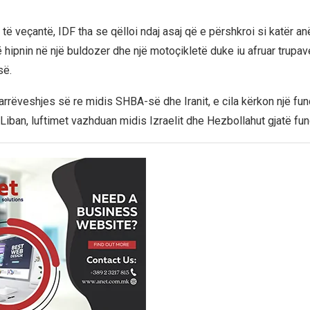
 të veçantë, IDF tha se qëlloi ndaj asaj që e përshkroi si katër an
hipnin në një buldozer dhe një motoçikletë duke iu afruar trupave
së.
rrëveshjes së re midis SHBA-së dhe Iranit, e cila kërkon një fund
Liban, luftimet vazhduan midis Izraelit dhe Hezbollahut gjatë fun