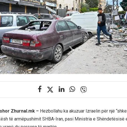
rshor Zhurnal.mk –
Hezbollahu ka akuzuar Izraelin për një “shkel
ikësh të armëpushimit SHBA-Iran, pasi Ministria e Shëndetësisë e
te vranë dy persona të martën.