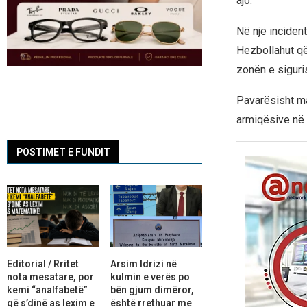
ajo.
Në një incident
Hezbollahut që 
zonën e siguri
Pavarësisht ma
armiqësive në 
POSTIMET E FUNDIT
Editorial / Rritet
Arsim Idrizi në
nota mesatare, por
kulmin e verës po
kemi “analfabetë”
bën gjum dimëror,
që s’dinë as lexim e
është rrethuar me