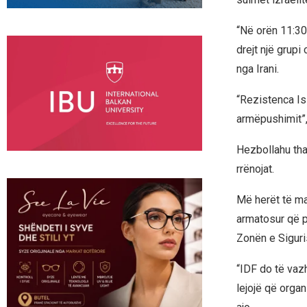
“Në orën 11:30
drejt një grupi
nga Irani.
“Rezistenca Is
armëpushimit”,
Hezbollahu tha 
rrënojat.
Më herët të mar
armatosur që p
Zonën e Siguris
“IDF do të vaz
lejojë që organ