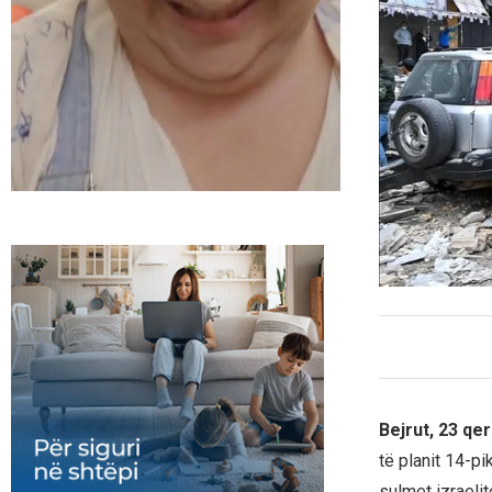
Bejrut, 23 qe
të planit 14-p
sulmet izraeli