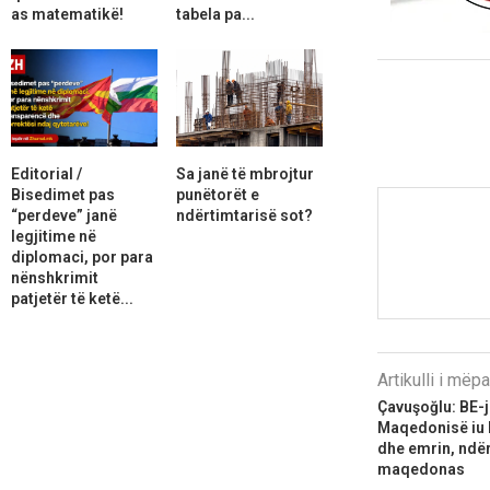
as matematikë!
tabela pa...
Editorial /
Sa janë të mbrojtur
Bisedimet pas
punëtorët e
“perdeve” janë
ndërtimtarisë sot?
legjitime në
diplomaci, por para
nënshkrimit
patjetër të ketë...
Artikulli i më
Çavuşoğlu: BE-ja
Maqedonisë iu 
dhe emrin, ndërs
maqedonas