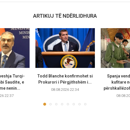
ARTIKUJ TË NDËRLIDHURA
veshja Turqi-
Todd Blanche konfirmohet si
Spanja vend
bi Saudite, e
Prokurori i Përgjithshëm i...
kufitare n
e nenin...
përshkallëzoh
08.08.2026 22:34
26 22:37
08.08.2