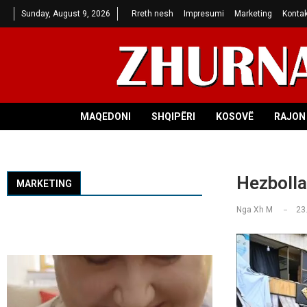
Sunday, August 9, 2026
Rreth nesh
Impresumi
Marketing
Kontak
MAQEDONI
SHQIPËRI
KOSOVË
RAJON 
Hezbolla
MARKETING
Nga
Xh M
23