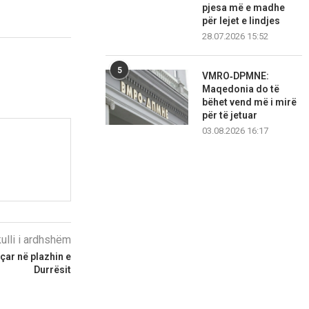
pjesa më e madhe
për lejet e lindjes
28.07.2026 15:52
5
VMRO‑DPMNE:
Maqedonia do të
bëhet vend më i mirë
për të jetuar
03.08.2026 16:17
kulli i ardhshëm
çar në plazhin e
Durrësit