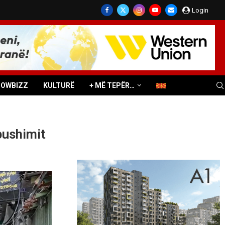
Login
HOWBIZZ
KULTURË
+ MË TEPËR…
pushimit