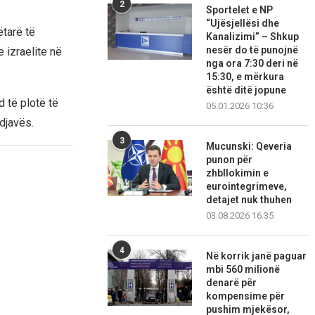
2
Sportelet e NP
“Ujësjellësi dhe
ëtarë të
Kanalizimi” – Shkup
nesër do të punojnë
 izraelite në
nga ora 7:30 deri në
15:30, e mërkura
është ditë jopune
 të plotë të
05.01.2026 10:36
djavës.
3
Mucunski: Qeveria
punon për
zhbllokimin e
eurointegrimeve,
detajet nuk thuhen
03.08.2026 16:35
4
Në korrik janë paguar
mbi 560 milionë
denarë për
kompensime për
pushim mjekësor,