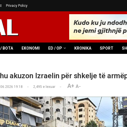
t
Privacy Policy
/ BOTA
EKONOMI
ED / OP
KRONIKA
SPORT
S
hu akuzon Izraelin për shkelje të armë
A+
A-
.06.2026 19:18
2,495
e lexuar