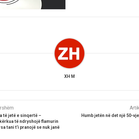
XH M
parshëm
Arti
 të jetë e sinqertë –
Humb jetën në det një 50-vje
kërkua të ndryshojë flamurin
a tani t’i pranojë se nuk janë