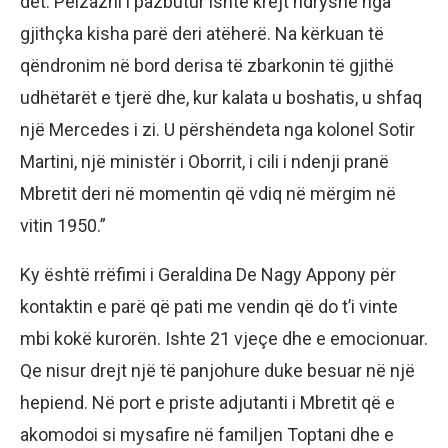
det. Peizazhi i pazbutur ishte krejt ndryshe nga
gjithçka kisha parë deri atëherë. Na kërkuan të
qëndronim në bord derisa të zbarkonin të gjithë
udhëtarët e tjerë dhe, kur kalata u boshatis, u shfaq
një Mercedes i zi. U përshëndeta nga kolonel Sotir
Martini, një ministër i Oborrit, i cili i ndenji pranë
Mbretit deri në momentin që vdiq në mërgim në
vitin 1950.”
Ky është rrëfimi i Geraldina De Nagy Appony për
kontaktin e parë që pati me vendin që do t’i vinte
mbi kokë kurorën. Ishte 21 vjeçe dhe e emocionuar.
Qe nisur drejt një të panjohure duke besuar në një
hepiend. Në port e priste adjutanti i Mbretit që e
akomodoi si mysafire në familjen Toptani dhe e