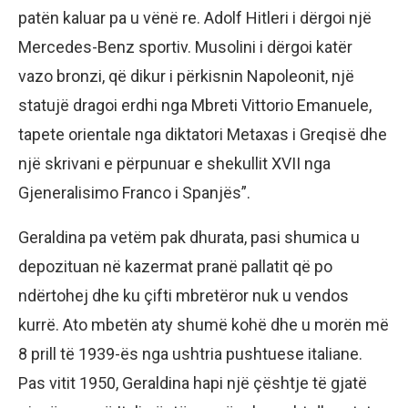
patën kaluar pa u vënë re. Adolf Hitleri i dërgoi një
Mercedes-Benz sportiv. Musolini i dërgoi katër
vazo bronzi, që dikur i përkisnin Napoleonit, një
statujë dragoi erdhi nga Mbreti Vittorio Emanuele,
tapete orientale nga diktatori Metaxas i Greqisë dhe
një skrivani e përpunuar e shekullit XVII nga
Gjeneralisimo Franco i Spanjës”.
Geraldina pa vetëm pak dhurata, pasi shumica u
depozituan në kazermat pranë pallatit që po
ndërtohej dhe ku çifti mbretëror nuk u vendos
kurrë. Ato mbetën aty shumë kohë dhe u morën më
8 prill të 1939-ës nga ushtria pushtuese italiane.
Pas vitit 1950, Geraldina hapi një çështje të gjatë