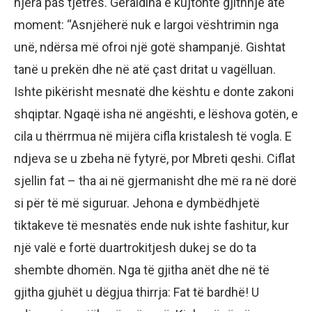
njëra pas tjetrës. Geraldina e kujtonte gjithnjë atë
moment: “Asnjëherë nuk e largoi vështrimin nga
unë, ndërsa më ofroi një gotë shampanjë. Gishtat
tanë u prekën dhe në atë çast dritat u vagëlluan.
Ishte pikërisht mesnatë dhe kështu e donte zakoni
shqiptar. Ngaqë isha në angështi, e lëshova gotën, e
cila u thërrmua në mijëra cifla kristalesh të vogla. E
ndjeva se u zbeha në fytyrë, por Mbreti qeshi. Ciflat
sjellin fat – tha ai në gjermanisht dhe më ra në dorë
si për të më siguruar. Jehona e dymbëdhjetë
tiktakeve të mesnatës ende nuk ishte fashitur, kur
një valë e fortë duartrokitjesh dukej se do ta
shembte dhomën. Nga të gjitha anët dhe në të
gjitha gjuhët u dëgjua thirrja: Fat të bardhë! U