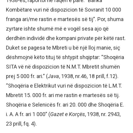
1938-ës, raportoi në faqen e parë: “Banka
Kombëtare vuri në dispozicion të Sovranit 10 000
franga ari/me rastin e martesës së tij”. Por, shuma
zyrtare ishte shumë më e vogël sesa ajo që
derdhën individë dhe kompani private për këtë rast.
Duket se pagesa te Mbreti u bë një lloj manie, siç
dëshmojnë këto tituj të shtypit shqiptar: “Shoqëria
SITA vë në dispozicion të N.M.T. Mbretit shumën
prej 5 000 fr. ari.” (
Java
, 1938, nr.46, 18 prill, f.12).
“Shoqëria e Elektrikut vuri në dispozicion të L.M.T.
Mbretit 15. 000 fr. ari me rastin e martesës së tij.
Shoqëria e Selenicës fr. ari 20. 000 dhe Shoqëria E.
i. A. A fr. ari 1 000” (
Gazet e Korçës
, 1938, nr. 2943,
23 prill, fq. 4).