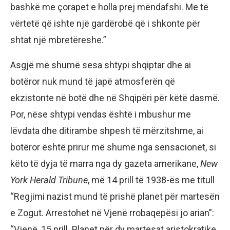
bashkë me çorapet e holla prej mëndafshi. Me të
vërtetë që ishte një gardërobë që i shkonte për
shtat një mbretëreshe.”
Asgjë më shumë sesa shtypi shqiptar dhe ai
botëror nuk mund të japë atmosferën që
ekzistonte në botë dhe në Shqipëri për këtë dasmë.
Por, nëse shtypi vendas është i mbushur me
lëvdata dhe ditirambe shpesh të mërzitshme, ai
botëror është prirur më shumë nga sensacionet, si
këto të dyja të marra nga dy gazeta amerikane,
New
York Herald Tribune
, më 14 prill të 1938-ës me titull
“Regjimi nazist mund të prishë planet për martesën
e Zogut. Arrestohet në Vjenë rrobaqepësi jo arian”:
“Vjenë, 15 prill. Planet për dy martesat aristokratike