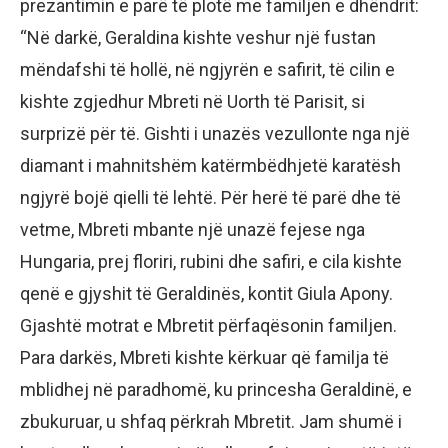
prezantimin e parë të plotë me familjen e dhëndrit:
“Në darkë, Geraldina kishte veshur një fustan
mëndafshi të hollë, në ngjyrën e safirit, të cilin e
kishte zgjedhur Mbreti në Uorth të Parisit, si
surprizë për të. Gishti i unazës vezullonte nga një
diamant i mahnitshëm katërmbëdhjetë karatësh
ngjyrë bojë qielli të lehtë. Për herë të parë dhe të
vetme, Mbreti mbante një unazë fejese nga
Hungaria, prej floriri, rubini dhe safiri, e cila kishte
qenë e gjyshit të Geraldinës, kontit Giula Apony.
Gjashtë motrat e Mbretit përfaqësonin familjen.
Para darkës, Mbreti kishte kërkuar që familja të
mblidhej në paradhomë, ku princesha Geraldinë, e
zbukuruar, u shfaq përkrah Mbretit. Jam shumë i