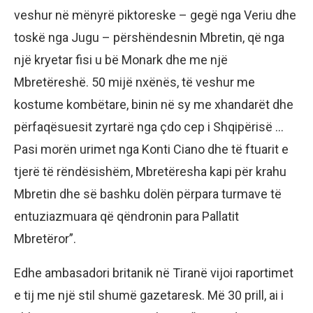
veshur në mënyrë piktoreske – gegë nga Veriu dhe
toskë nga Jugu – përshëndesnin Mbretin, që nga
një kryetar fisi u bë Monark dhe me një
Mbretëreshë. 50 mijë nxënës, të veshur me
kostume kombëtare, binin në sy me xhandarët dhe
përfaqësuesit zyrtarë nga çdo cep i Shqipërisë …
Pasi morën urimet nga Konti Ciano dhe të ftuarit e
tjerë të rëndësishëm, Mbretëresha kapi për krahu
Mbretin dhe së bashku dolën përpara turmave të
entuziazmuara që qëndronin para Pallatit
Mbretëror”.
Edhe ambasadori britanik në Tiranë vijoi raportimet
e tij me një stil shumë gazetaresk. Më 30 prill, ai i