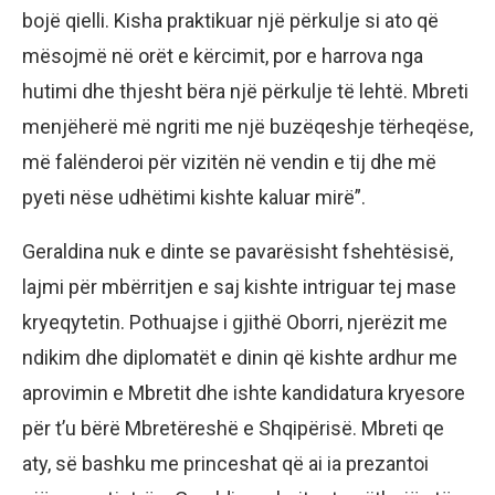
bojë qielli. Kisha praktikuar një përkulje si ato që
mësojmë në orët e kërcimit, por e harrova nga
hutimi dhe thjesht bëra një përkulje të lehtë. Mbreti
menjëherë më ngriti me një buzëqeshje tërheqëse,
më falënderoi për vizitën në vendin e tij dhe më
pyeti nëse udhëtimi kishte kaluar mirë”.
Geraldina nuk e dinte se pavarësisht fshehtësisë,
lajmi për mbërritjen e saj kishte intriguar tej mase
kryeqytetin. Pothuajse i gjithë Oborri, njerëzit me
ndikim dhe diplomatët e dinin që kishte ardhur me
aprovimin e Mbretit dhe ishte kandidatura kryesore
për t’u bërë Mbretëreshë e Shqipërisë. Mbreti qe
aty, së bashku me princeshat që ai ia prezantoi