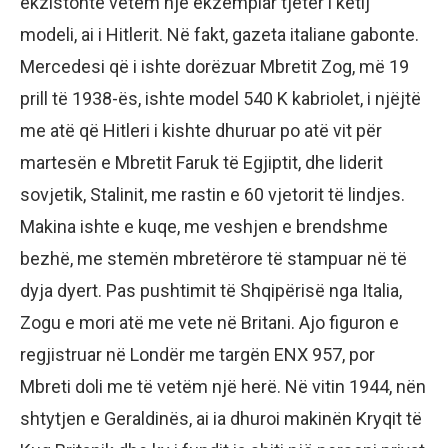
ekzistonte vetëm një ekzemplar tjetër i këtij
modeli, ai i Hitlerit. Në fakt, gazeta italiane gabonte.
Mercedesi që i ishte dorëzuar Mbretit Zog, më 19
prill të 1938-ës, ishte model 540 K kabriolet, i njëjtë
me atë që Hitleri i kishte dhuruar po atë vit për
martesën e Mbretit Faruk të Egjiptit, dhe liderit
sovjetik, Stalinit, me rastin e 60 vjetorit të lindjes.
Makina ishte e kuqe, me veshjen e brendshme
bezhë, me stemën mbretërore të stampuar në të
dyja dyert. Pas pushtimit të Shqipërisë nga Italia,
Zogu e mori atë me vete në Britani. Ajo figuron e
regjistruar në Londër me targën ENX 957, por
Mbreti doli me të vetëm një herë. Në vitin 1944, nën
shtytjen e Geraldinës, ai ia dhuroi makinën Kryqit të