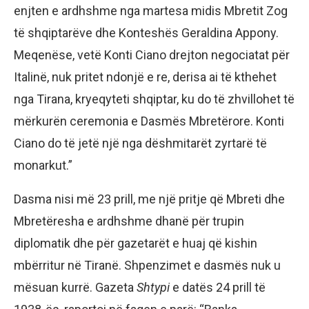
enjten e ardhshme nga martesa midis Mbretit Zog
të shqiptarëve dhe Konteshës Geraldina Appony.
Meqenëse, vetë Konti Ciano drejton negociatat për
Italinë, nuk pritet ndonjë e re, derisa ai të kthehet
nga Tirana, kryeqyteti shqiptar, ku do të zhvillohet të
mërkurën ceremonia e Dasmës Mbretërore. Konti
Ciano do të jetë një nga dëshmitarët zyrtarë të
monarkut.”
Dasma nisi më 23 prill, me një pritje që Mbreti dhe
Mbretëresha e ardhshme dhanë për trupin
diplomatik dhe për gazetarët e huaj që kishin
mbërritur në Tiranë. Shpenzimet e dasmës nuk u
mësuan kurrë. Gazeta
Shtypi
e datës 24 prill të