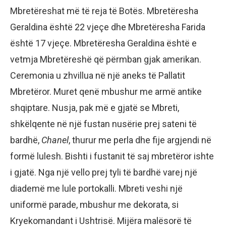
Mbretëreshat më të reja të Botës. Mbretëresha
Geraldina është 22 vjeçe dhe Mbretëresha Farida
është 17 vjeçe. Mbretëresha Geraldina është e
vetmja Mbretëreshë që përmban gjak amerikan.
Ceremonia u zhvillua në një aneks të Pallatit
Mbretëror. Muret qenë mbushur me armë antike
shqiptare. Nusja, pak më e gjatë se Mbreti,
shkëlqente në një fustan nusërie prej sateni të
bardhë,
Chanel
, thurur me perla dhe fije argjendi në
formë lulesh. Bishti i fustanit të saj mbretëror ishte
i gjatë. Nga një vello prej tyli të bardhë varej një
diademë me lule portokalli. Mbreti veshi një
uniformë parade, mbushur me dekorata, si
Kryekomandant i Ushtrisë. Mijëra malësorë të