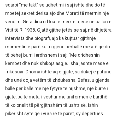
sqaroi “me takt” se udhëtimi i saj ishte dhe do të
mbetej sekret derisa ajo dhe Mbreti të merrnin një
vendim. Geraldina u ftua të merrte pjesë në ballon e
Vitit të Ri 1938. Gjatë gjithë jetës së saj, në dhjetëra
intervista dhe biografi, ajo ka kujtuar gjithnjë
momentin e parë kur u gjend përballë me atë që do
të bëhej burri i ardhshëm i saj: “Më dridheshin
këmbët dhe nuk shikoja asgjë. Isha jashtë mase e
frikësuar. Dhoma ishte aq e gjatë, sa dukej e pafund
dhe unë doja vetëm të zhdukesha. Befas, u gjenda
ballë për ballë me një fytyrë të hijshme, një burrë i
gjatë, pa të meta, i veshur me uniformën e bardhë
të kolonelit të përgjithshëm të ushtrisë. Ishin
pikërisht sytë që i vura re të parët, sy depërtues