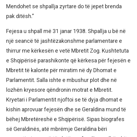
Mendohet se shpallja zyrtare do të jepet brenda
pak ditësh.”
Fejesa u shpall më 31 janar 1938. Shpallja u bë në
një seancë të jashtëzakonshme parlamentare e
thirrur me kërkesën e vetë Mbretit Zog. Kushtetuta
e Shqipërisë parashikonte që kërkesa për fejesën e
Mbretit të kalonte për miratim në dy Dhomat e
Parlamentit. Salla ishte e mbushur plot dhe në
lozhën kryesore qëndronin motrat e Mbretit.
Kryetari i Parlamentit njoftoi se të dyja dhomat e
kishin aprovuar fejesën dhe se Geraldina mund të
bëhej Mbretëreshë e Shqipërisë. Sipas biografes
së Geraldinës, atë mbrëmje Geraldina bëri