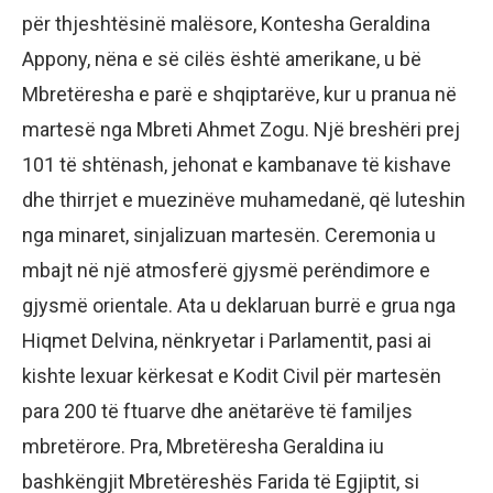
për thjeshtësinë malësore, Kontesha Geraldina
Appony, nëna e së cilës është amerikane, u bë
Mbretëresha e parë e shqiptarëve, kur u pranua në
martesë nga Mbreti Ahmet Zogu. Një breshëri prej
101 të shtënash, jehonat e kambanave të kishave
dhe thirrjet e muezinëve muhamedanë, që luteshin
nga minaret, sinjalizuan martesën. Ceremonia u
mbajt në një atmosferë gjysmë perëndimore e
gjysmë orientale. Ata u deklaruan burrë e grua nga
Hiqmet Delvina, nënkryetar i Parlamentit, pasi ai
kishte lexuar kërkesat e Kodit Civil për martesën
para 200 të ftuarve dhe anëtarëve të familjes
mbretërore. Pra, Mbretëresha Geraldina iu
bashkëngjit Mbretëreshës Farida të Egjiptit, si