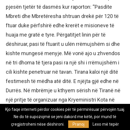
pjesën tjetër të dasmës kur raporton: “Pasdite
Mbreti dhe Mbretëresha shtruan drekë për 120 të
ftuar duke përfshirë edhe krerët e misioneve të
huaja me gratë e tyre. Përgatitjet linin për të
dëshiruar, pasi të ftuarit u ulën rrëmujshëm si dhe
kishte mungesë menyje. Më vonë ajo u zhvendos
në tri dhoma të tjera pasi ra një shi i rrëmujshëm i
cili kishte penetruar në tavan. Tirana kaloi një ditë
festimesh të mëdha atë ditë. E njëjta gjë edhe në
Durrës. Në mbrëmje u kthyem sërish në Tiranë në
një pritje të organizuar nga Kryeministri Kota në
Ministrinë e Jashtme. Një detaj vlen të thuhet.
Kjo faqe interneti përdor cookies për të përmirësuar përvojën tuaj.
Ne do të supozojmë se jeni dakord me këtë, por mund të
Përfaqësuesi i Gjeneral Frankos ishte ulur afër-afër
çregjistroheni nëse dëshironi.
Pranoj
Lexo më tepër
me gruan e ambasadorit sovjetik. Ai kishte kërkuar