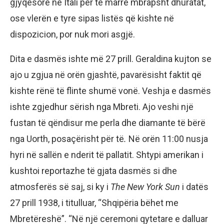
gjyqësore në Itali për të marrë mbrapsht dhuratat,
ose vlerën e tyre sipas listës që kishte në
dispozicion, por nuk mori asgjë.
Dita e dasmës ishte më 27 prill. Geraldina kujton se
ajo u zgjua në orën gjashtë, pavarësisht faktit që
kishte rënë të flinte shumë vonë. Veshja e dasmës
ishte zgjedhur sërish nga Mbreti. Ajo veshi një
fustan të qëndisur me perla dhe diamante të bërë
nga Uorth, posaçërisht për të
.
Në orën 11:00 nusja
hyri në sallën e nderit të pallatit. Shtypi amerikan i
kushtoi reportazhe të gjata dasmës si dhe
atmosferës së saj, si ky i
The New York Sun
i datës
27 prill 1938, i titulluar, “Shqipëria bëhet me
Mbretëreshë”. “Në një ceremoni qytetare e dalluar