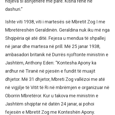
ndjeva si asnjëherë më parë. Kisha rënë në
dashuri.”
Ishte viti 1938, viti i martesës së Mbretit Zog I me
Mbretëreshën Geraldinën. Geraldina nuk iku më nga
Shqipëria që atë ditë. Fejesa u mendua të shpallej
në janar dhe martesa në prill. Më 25 janar 1938,
ambasadori britanik në Durrës njoftonte ministrin e
Jashtëm, Anthony Eden: “Kontesha Apony ka
ardhur në Tiranë në pjesën e fundit të muajit
dhjetor. Më 31 dhjetor, Mbreti Zog vallëzoi me atë
në vigjilje të Vitit të Ri në mbrëmjen e organizuar në
Oborrin Mbretëror. Kur u takova me ministrin e
Jashtëm shqiptar në datën 24 janar, ai pohoi
fejesën e Mbretit Zog me Konteshën Apony.