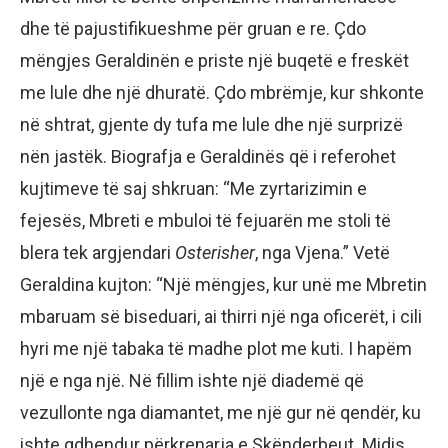
dhe të pajustifikueshme për gruan e re. Çdo
mëngjes Geraldinën e priste një buqetë e freskët
me lule dhe një dhuratë. Çdo mbrëmje, kur shkonte
në shtrat, gjente dy tufa me lule dhe një surprizë
nën jastëk. Biografja e Geraldinës që i referohet
kujtimeve të saj shkruan: “Me zyrtarizimin e
fejesës, Mbreti e mbuloi të fejuarën me stoli të
blera tek argjendari
Osterisher
, nga Vjena.” Vetë
Geraldina kujton: “Një mëngjes, kur unë me Mbretin
mbaruam së biseduari, ai thirri një nga oficerët, i cili
hyri me një tabaka të madhe plot me kuti. I hapëm
një e nga një. Në fillim ishte një diademë që
vezullonte nga diamantet, me një gur në qendër, ku
ishte gdhendur përkrenarja e Skënderbeut. Midis