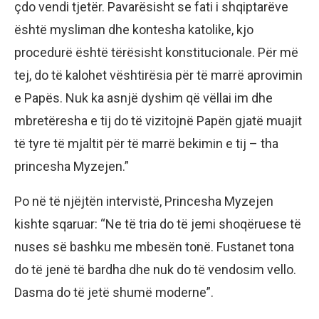
çdo vendi tjetër. Pavarësisht se fati i shqiptarëve
është mysliman dhe kontesha katolike, kjo
procedurë është tërësisht konstitucionale. Për më
tej, do të kalohet vështirësia për të marrë aprovimin
e Papës. Nuk ka asnjë dyshim që vëllai im dhe
mbretëresha e tij do të vizitojnë Papën gjatë muajit
të tyre të mjaltit për të marrë bekimin e tij – tha
princesha Myzejen.”
Po në të njëjtën intervistë, Princesha Myzejen
kishte sqaruar: “Ne të tria do të jemi shoqëruese të
nuses së bashku me mbesën tonë. Fustanet tona
do të jenë të bardha dhe nuk do të vendosim vello.
Dasma do të jetë shumë moderne”.