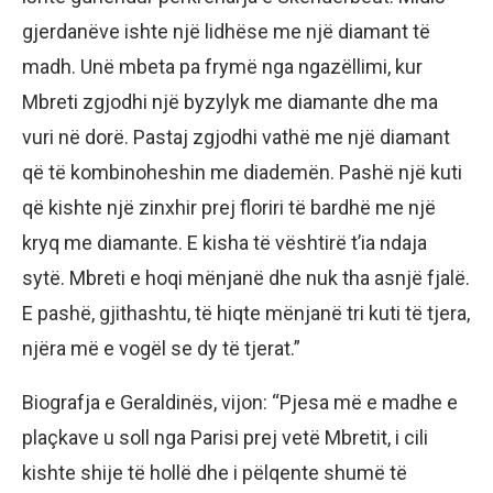
gjerdanëve ishte një lidhëse me një diamant të
madh. Unë mbeta pa frymë nga ngazëllimi, kur
Mbreti zgjodhi një byzylyk me diamante dhe ma
vuri në dorë. Pastaj zgjodhi vathë me një diamant
që të kombinoheshin me diademën. Pashë një kuti
që kishte një zinxhir prej floriri të bardhë me një
kryq me diamante. E kisha të vështirë t’ia ndaja
sytë. Mbreti e hoqi mënjanë dhe nuk tha asnjë fjalë.
E pashë, gjithashtu, të hiqte mënjanë tri kuti të tjera,
njëra më e vogël se dy të tjerat.”
Biografja e Geraldinës, vijon: “Pjesa më e madhe e
plaçkave u soll nga Parisi prej vetë Mbretit, i cili
kishte shije të hollë dhe i pëlqente shumë të