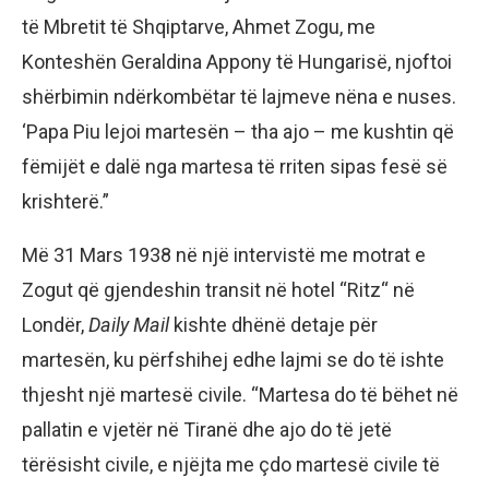
të Mbretit të Shqiptarve, Ahmet Zogu, me
Konteshën Geraldina Appony të Hungarisë, njoftoi
shërbimin ndërkombëtar të lajmeve nëna e nuses.
‘Papa Piu lejoi martesën – tha ajo – me kushtin që
fëmijët e dalë nga martesa të rriten sipas fesë së
krishterë.”
Më 31 Mars 1938 në një intervistë me motrat e
Zogut që gjendeshin transit në hotel “Ritz“ në
Londër,
Daily Mail
kishte dhënë detaje për
martesën, ku përfshihej edhe lajmi se do të ishte
thjesht një martesë civile. “Martesa do të bëhet në
pallatin e vjetër në Tiranë dhe ajo do të jetë
tërësisht civile, e njëjta me çdo martesë civile të