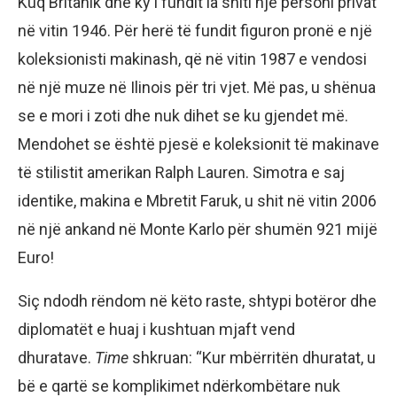
Kuq Britanik dhe ky i fundit ia shiti një personi privat
në vitin 1946. Për herë të fundit figuron pronë e një
koleksionisti makinash, që në vitin 1987 e vendosi
në një muze në Ilinois për tri vjet. Më pas, u shënua
se e mori i zoti dhe nuk dihet se ku gjendet më.
Mendohet se është pjesë e koleksionit të makinave
të stilistit amerikan Ralph Lauren. Simotra e saj
identike, makina e Mbretit Faruk, u shit në vitin 2006
në një ankand në Monte Karlo për shumën 921 mijë
Euro!
Siç ndodh rëndom në këto raste, shtypi botëror dhe
diplomatët e huaj i kushtuan mjaft vend
dhuratave.
Time
shkruan: “Kur mbërritën dhuratat, u
bë e qartë se komplikimet ndërkombëtare nuk