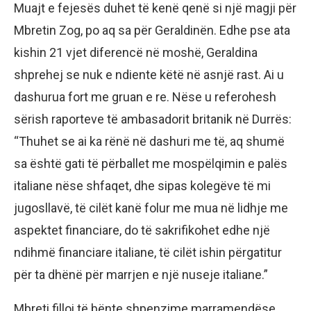
Muajt e fejesës duhet të kenë qenë si një magji për
Mbretin Zog, po aq sa për Geraldinën. Edhe pse ata
kishin 21 vjet diferencë në moshë, Geraldina
shprehej se nuk e ndiente këtë në asnjë rast. Ai u
dashurua fort me gruan e re. Nëse u referohesh
sërish raporteve të ambasadorit britanik në Durrës:
“Thuhet se ai ka rënë në dashuri me të, aq shumë
sa është gati të përballet me mospëlqimin e palës
italiane nëse shfaqet, dhe sipas kolegëve të mi
jugosllavë, të cilët kanë folur me mua në lidhje me
aspektet financiare, do të sakrifikohet edhe një
ndihmë financiare italiane, të cilët ishin përgatitur
për ta dhënë për marrjen e një nuseje italiane.”
Mbreti filloi të bënte shpenzime marramendëse