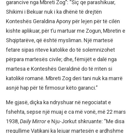
garancive nga Mbreti Zog”: “Siç qe parashikuar,
Shikimi i Bekuar nuk i ka dhënë të drejtën
Konteshës Geraldina Apony për lejen për të cilën
kishte aplikuar, për t’u martuar me Zogun, Mbretin e
Shqiptarëve, që është mysliman. Një martesë
fetare sipas riteve katolike do të solemnizohet
përpara martesës civile; dhe, fëmijët e dalë nga
martesa e Konteshës Geraldinë do të rriten si
katolikë romanë. Mbreti Zog deri tani nuk ka marrë
asnjë hap për të firmosur këto garanci.”
Me gjasë, diçka ka ndryshuar në negociatat e
fshehta, sepse një muaj e ca më vonë, më 22 mars
1938,
Daily Mirror
e Nju-Jorkut shkruante: “Me disa
rregullime Vatikani ka lejuar martesën e ardhshme