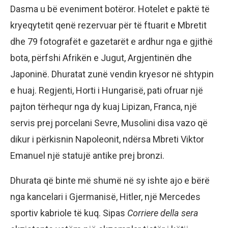
Dasma u bë eveniment botëror. Hotelet e paktë të
kryeqytetit qenë rezervuar për të ftuarit e Mbretit
dhe 79 fotografët e gazetarët e ardhur nga e gjithë
bota, përfshi Afrikën e Jugut, Argjentinën dhe
Japoninë. Dhuratat zunë vendin kryesor në shtypin
e huaj. Regjenti, Horti i Hungarisë, pati ofruar një
pajton tërhequr nga dy kuaj Lipizan, Franca, një
servis prej porcelani Sevre, Musolini disa vazo që
dikur i përkisnin Napoleonit, ndërsa Mbreti Viktor
Emanuel një statujë antike prej bronzi.
Dhurata që binte më shumë në sy ishte ajo e bërë
nga kancelari i Gjermanisë, Hitler, një Mercedes
sportiv kabriole të kuq. Sipas
Corriere della sera