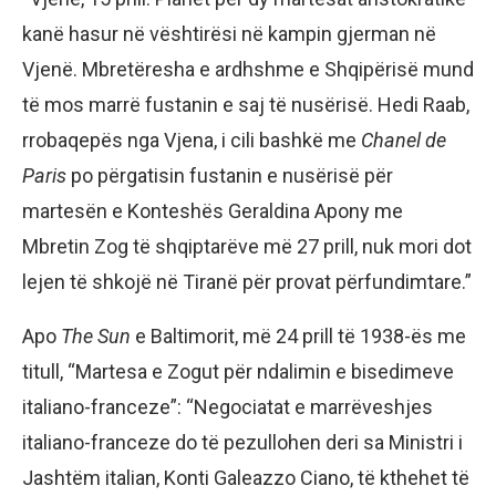
kanë hasur në vështirësi në kampin gjerman në
Vjenë. Mbretëresha e ardhshme e Shqipërisë mund
të mos marrë fustanin e saj të nusërisë. Hedi Raab,
rrobaqepës nga Vjena, i cili bashkë me
Chanel de
Paris
po përgatisin fustanin e nusërisë për
martesën e Konteshës Geraldina Apony me
Mbretin Zog të shqiptarëve më 27 prill, nuk mori dot
lejen të shkojë në Tiranë për provat përfundimtare.”
Apo
The Sun
e Baltimorit, më 24 prill të 1938-ës me
titull, “Martesa e Zogut për ndalimin e bisedimeve
italiano-franceze”: “Negociatat e marrëveshjes
italiano-franceze do të pezullohen deri sa Ministri i
Jashtëm italian, Konti Galeazzo Ciano, të kthehet të