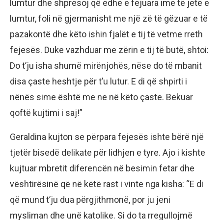
lumtur dhe shpresoj që edhe e fejuara ime të jetë e
lumtur, foli në gjermanisht me një zë të gëzuar e të
pazakontë dhe këto ishin fjalët e tij të vetme rreth
fejesës. Duke vazhduar me zërin e tij të butë, shtoi:
Do t’ju isha shumë mirënjohës, nëse do të mbanit
disa çaste heshtje për t’u lutur. E di që shpirti i
nënës sime është me ne në këto çaste. Bekuar
qoftë kujtimi i saj!”
Geraldina kujton se përpara fejesës ishte bërë një
tjetër bisedë delikate për lidhjen e tyre. Ajo i kishte
kujtuar mbretit diferencën në besimin fetar dhe
vështirësinë që në këtë rast i vinte nga kisha: “E di
që mund t’ju dua përgjithmonë, por ju jeni
mysliman dhe unë katolike. Si do ta rregullojmë