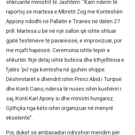
shkruante ministrit të Jashtëm: “Kam nderin të
raportoj se martesa e Mbretit Zog me Konteshën
Appony ndodhi në Pallatin e Tiranës në datën 27
prill. Martesa u bë në një sallon që ishte shtuar
gjatë festimeve të pavarësisë, e improvizuar, por
me mjaft hapësirë. Ceremonia ishte tepër e
shkurtër. Një detaj ishte butësia dhe kthjelltësia e
fjalës ‘po’ nga kontesha në gjuhën shqipe.
Dëshmitarët e dhëndrit ishin Princi Abid i Turqisë
dhe Konti Ciano, ndërsa të nuses ishin kushëriri i
saj, Konti Karl Apony si dhe ministri hungarez.
Gjithçka nga këto ishin organizuar në mënyrë
ekselente”.
Por, duket se ambasadori ndryshon mendim për