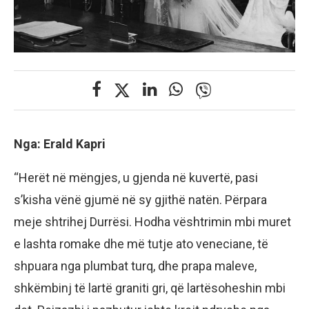
Nga: Erald Kapri
“Herët në mëngjes, u gjenda në kuvertë, pasi
s’kisha vënë gjumë në sy gjithë natën. Përpara
meje shtrihej Durrësi. Hodha vështrimin mbi muret
e lashta romake dhe më tutje ato veneciane, të
shpuara nga plumbat turq, dhe prapa maleve,
shkëmbinj të lartë graniti gri, që lartësoheshin mbi