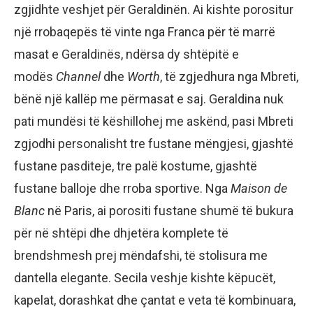
zgjidhte veshjet për Geraldinën. Ai kishte porositur
një rrobaqepës të vinte nga Franca për të marrë
masat e Geraldinës, ndërsa dy shtëpitë e
modës
Channel
dhe
Worth
, të zgjedhura nga Mbreti,
bënë një kallëp me përmasat e saj. Geraldina nuk
pati mundësi të këshillohej me askënd, pasi Mbreti
zgjodhi personalisht tre fustane mëngjesi, gjashtë
fustane pasditeje, tre palë kostume, gjashtë
fustane balloje dhe rroba sportive. Nga
Maison de
Blanc
në Paris, ai porositi fustane shumë të bukura
për në shtëpi dhe dhjetëra komplete të
brendshmesh prej mëndafshi, të stolisura me
dantella elegante. Secila veshje kishte këpucët,
kapelat, dorashkat dhe çantat e veta të kombinuara,