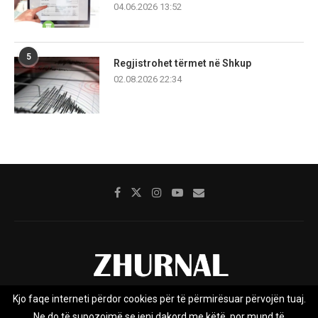
04.06.2026 13:52
5
Regjistrohet tërmet në Shkup
02.08.2026 22:34
Kjo faqe interneti përdor cookies për të përmirësuar përvojën tuaj.
Rreth nesh
Impresumi
Marketing
Kontakt
Ne do të supozojmë se jeni dakord me këtë, por mund të