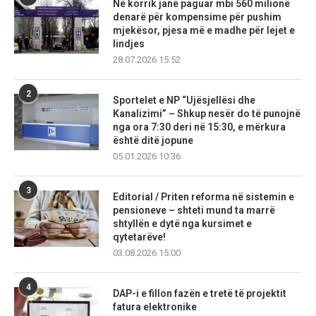
Në korrik janë paguar mbi 560 milionë
denarë për kompensime për pushim
mjekësor, pjesa më e madhe për lejet e
lindjes
28.07.2026 15:52
2
Sportelet e NP “Ujësjellësi dhe
Kanalizimi” – Shkup nesër do të punojnë
nga ora 7:30 deri në 15:30, e mërkura
është ditë jopune
05.01.2026 10:36
3
Editorial / Priten reforma në sistemin e
pensioneve – shteti mund ta marrë
shtyllën e dytë nga kursimet e
qytetarëve!
03.08.2026 15:00
4
DAP-i e fillon fazën e tretë të projektit
fatura elektronike