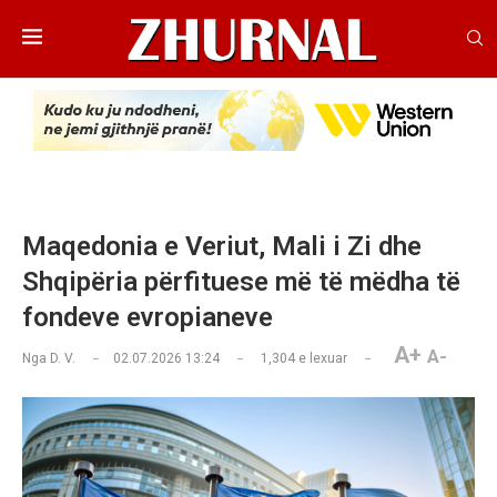
Maqedonia e Veriut, Mali i Zi dhe
Shqipëria përfituese më të mëdha të
fondeve evropianeve
A+
A-
Nga
D. V.
02.07.2026 13:24
1,304
e lexuar