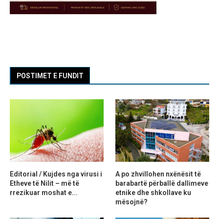
POSTIMET E FUNDIT
Editorial / Kujdes nga virusi i
A po zhvillohen nxënësit të
Etheve të Nilit – më të
barabartë përballë dallimeve
rrezikuar moshat e...
etnike dhe shkollave ku
mësojnë?