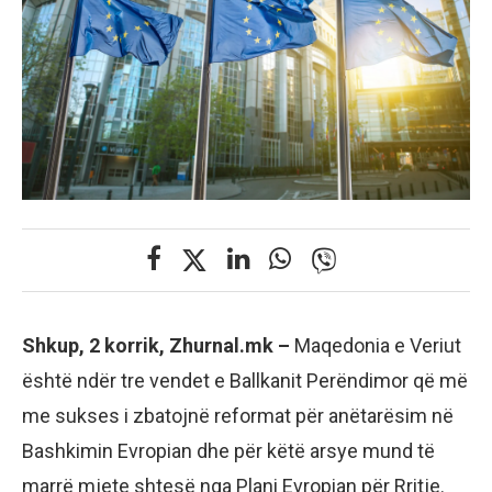
Shkup, 2 korrik, Zhurnal.mk –
Maqedonia e Veriut
është ndër tre vendet e Ballkanit Perëndimor që më
me sukses i zbatojnë reformat për anëtarësim në
Bashkimin Evropian dhe për këtë arsye mund të
marrë mjete shtesë nga Plani Evropian për Rritje.