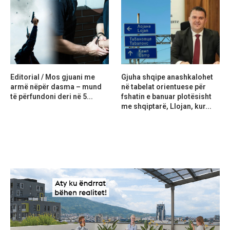
Editorial / Mos gjuani me
Gjuha shqipe anashkalohet
armë nëpër dasma – mund
në tabelat orientuese për
të përfundoni deri në 5...
fshatin e banuar plotësisht
me shqiptarë, Llojan, kur...