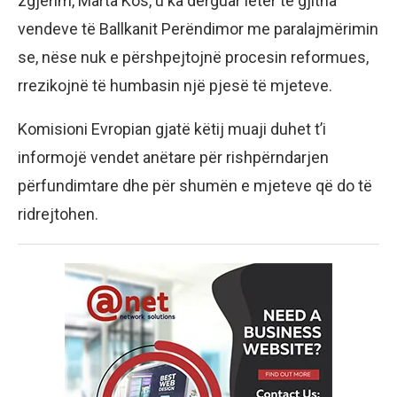
zgjerim, Marta Kos, u ka dërguar letër të gjitha
vendeve të Ballkanit Perëndimor me paralajmërimin
se, nëse nuk e përshpejtojnë procesin reformues,
rrezikojnë të humbasin një pjesë të mjeteve.
Komisioni Evropian gjatë këtij muaji duhet t’i
informojë vendet anëtare për rishpërndarjen
përfundimtare dhe për shumën e mjeteve që do të
ridrejtohen.